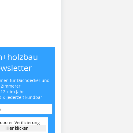
h+holzbau
wsletter
emen für Dachdecker und
Zimmerer
 12 x im Jahr
s & jederzeit kündbar
oboter-Verifizierung
Hier klicken