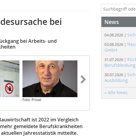
odesursache bei
News
Sich
04.08.2026 |
 Rückgang bei Arbeits- und
Neue
03.08.2026 |
kheiten
GmbH
Rüc
31.07.2026 |
Berufskleidung
Sich
30.07.2026 |
Ausbildung
» Alle News
Foto: Privat
Foto: Thomas Berns
Bauwirtschaft ist 2022 im Vergleich
h mehr gemeldete Berufskrankheiten
 aktuellen Jahresstatistik mitteilte.