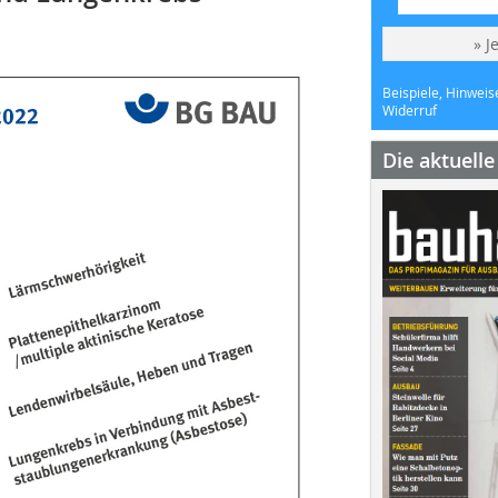
» J
Beispiele, Hinweis
Widerruf
Die aktuell