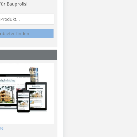
ür Bauprofis!
nbieter finden!
be