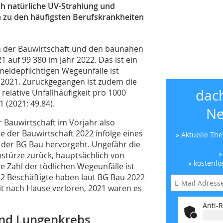
h natürliche UV-Strahlung und
zu den häufigsten Berufskrankheiten
 in der Bauwirtschaft und den baunahen
 auf 99 380 im Jahr 2022. Das ist ein
meldepflichtigen Wegeunfälle ist
2021. Zurückgegangen ist zudem die
dac
elative Unfallhäufigkeit pro 1000
1 (2021: 49,84).
Ne
er Bauwirtschaft im Vorjahr also
 der Bauwirtschaft 2022 infolge eines
» Aktuelle Th
ik der BG Bau hervorgeht. Ungefähr die
»
Abstürze zurück, hauptsächlich von
» kostenlo
e Zahl der tödlichen Wegeunfälle ist
22 Beschäftigte haben laut BG Bau 2022
it nach Hause verloren, 2021 waren es
Anti-R
und Lungenkrebs