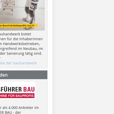
auhandwerk bietet
nen für die Inhaberinnen
n Handwerksbetrieben,
rgreifend im Neubau, im
er Sanierung tätig sind.
r
gabe der bauhandwerk
nden
 als 4.000 Anbieter im
R BAU - der