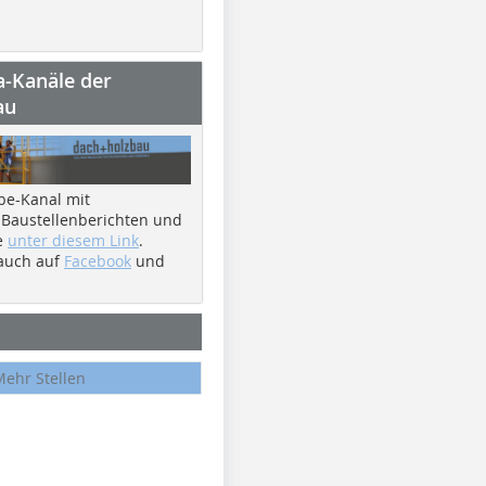
a-Kanäle der
au
be-Kanal mit
 Baustellenberichten und
e
unter diesem Link
.
 auch auf
Facebook
und
Mehr Stellen