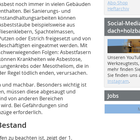
Abo-Shop
Asbest noch immer in vielen Gebäuden
Heftarchiv
enthalten. Bei Sanierungs- und
Instandhaltungsarbeiten können
Social-Medi
Asbeststäube beispielsweise aus
dach+holzb
Fliesenklebern, Spachtelmassen,
Putzen oder Estrich freigesetzt und von
Beschäftigten eingeatmet werden. Mit
schwerwiegenden Folgen: Asbestfasern
Unseren YouTu
können Krankheiten wie Asbestose,
Werkzeugtests,
Lungenkrebs oder Mesotheliom, die in
mehr finden Si
der Regel tödlich enden, verursachen.
Sie finden uns
Instagram
.
ch und machbar. Besonders wichtig ist
hen, müssen diese abgesaugt und
Jobs
 sind von anderen Bereichen
 wird. Bei Gefährdungen sind
üge erforderlich.
Bestand
en zu beachten ist, zeigt der 1.