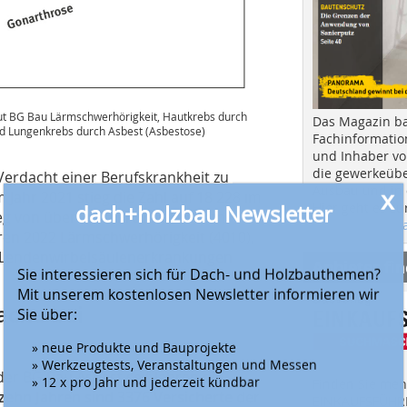
ut BG Bau Lärmschwerhörigkeit, Hautkrebs durch
Das Magazin b
d Lungenkrebs durch Asbest (Asbestose)
Fachinformatio
und Inhaber vo
die gewerkeübe
 Verdacht einer Berufskrankheit zu
x
Ausbau und in d
Jahr 2021 stieg die Zahl auf 18 228 im
dach+holzbau Newsletter
Hier geht es zu
eg von über zehn Prozent. Die am
aktuellen Aus
en 2022 Lärmschwerhörigkeit (4010),
, Lendenwirbelsäulenerkrankungen
Anbieter fi
Sie interessieren sich für Dach- und Holzbauthemen?
Mit unserem kostenlosen Newsletter informieren wir
Sie über:
ache bei
» neue Produkte und Bauprojekte
» Werkzeugtests, Veranstaltungen und Messen
» 12 x pro Jahr und jederzeit kündbar
 der BG Bau Asbest seit Jahren die
Finden Sie mehr
ehn Jahren sind 3376 Versicherte der
EINKAUFSFÜHRE