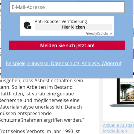
erkrankung gestorben, allein im Jahr
Suchmaschine f
 der Neuerkrankungen nahm im
im Vorjahr insgesamt 2414 neue
Anti-Roboter-Verifizierung
kungen gemeldet. Davon entfiel mehr
Hier klicken
 oder Eierstockkrebs durch Asbest,
Friendly
Captcha ⇗
A
Melden Sie sich jetzt an!
Norbert Kluger, Leiter der Abteilung
Service
Stoffliche Gefährdungen der BG BAU,
sagt: „Asbest ist ein nach wie vor
Beispiele, Hinweise: Datenschutz, Analyse, Widerruf
aktuelles Problem, denn wir müssen
bei Bestandsbauten immer davon
ausgehen, dass Asbest enthalten sein
kann. Sollen Arbeiten im Bestand
stattfinden, ist vorab eine genaue
Recherche und möglicherweise eine
Materialanalyse unerlässlich. Danach
müssen entsprechende
Schutzmaßnahmen ergriffen werden.“
Aktuelle Ausga
Trotz seines Verbots im Jahr 1993 ist
Mediadaten