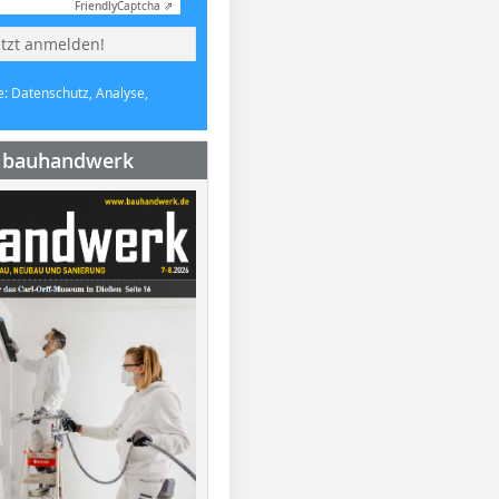
Friendly
Captcha ⇗
etzt anmelden!
e: Datenschutz, Analyse,
e bauhandwerk