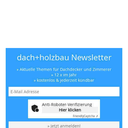
dach+holzbau Newsletter
» Aktuelle Themen für Dachdecker und Zimmerer
» 12 x im Jahr
» kostenlos & jederzeit kündbar
Anti-Roboter-Verifizierung
Hier klicken
Friendly
Captcha ⇗
» Jetzt anmelden!