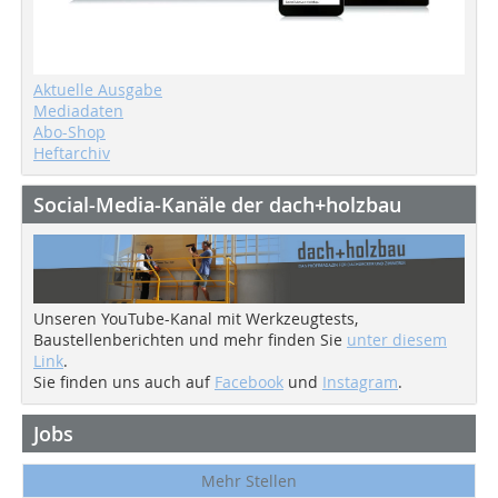
Aktuelle Ausgabe
Mediadaten
Abo-Shop
Heftarchiv
Social-Media-Kanäle der dach+holzbau
Unseren YouTube-Kanal mit Werkzeugtests,
Baustellenberichten und mehr finden Sie
unter diesem
Link
.
Sie finden uns auch auf
Facebook
und
Instagram
.
Jobs
Mehr Stellen