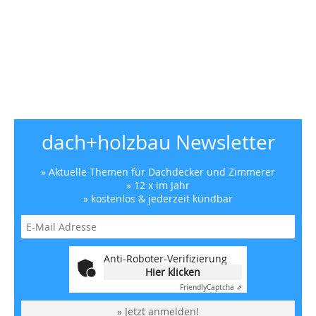
dach+holzbau Newsletter
» Aktuelle Themen für Dachdecker und Zimmerer
» 12 x im Jahr
» kostenlos & jederzeit kündbar
Anti-Roboter-Verifizierung
Hier klicken
Friendly
Captcha ⇗
» Jetzt anmelden!