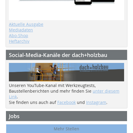
Aktuelle Ausgabe
Mediadaten
Abo-Shop
Heftarchiv
Social-Media-Kanäle der dach+holzbau
Unseren YouTube-Kanal mit Werkzeugtests,
Baustellenberichten und mehr finden Sie
unter diesem
Link
.
Sie finden uns auch auf
Facebook
und
Instagram
.
Jobs
Mehr Stellen