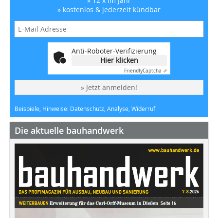
» 12 x im Jahr
» kostenlos & jederzeit kündbar
Anti-Roboter-Verifizierung
Hier klicken
Friendly
Captcha ⇗
» Jetzt anmelden!
Beispiele, Hinweise: Datenschutz, Analyse, Widerruf
Die aktuelle bauhandwerk