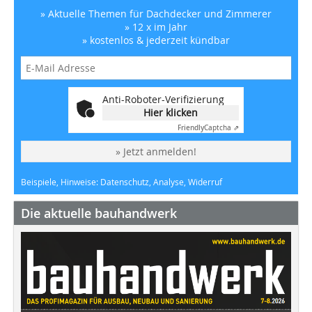
» Aktuelle Themen für Dachdecker und Zimmerer
» 12 x im Jahr
» kostenlos & jederzeit kündbar
Anti-Roboter-Verifizierung
Hier klicken
Friendly
Captcha ⇗
» Jetzt anmelden!
Beispiele, Hinweise: Datenschutz, Analyse, Widerruf
Die aktuelle bauhandwerk