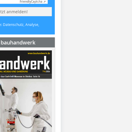
Friendly
Captcha ⇗
etzt anmelden!
e: Datenschutz, Analyse,
e bauhandwerk