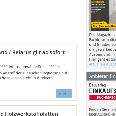
Das Magazin b
Fachinformatio
und Inhaber vo
die gewerkeübe
d / Belarus gilt ab sofort
Ausbau und in d
Hier geht es zu
aktuellen Aus
FC International heißt es: PEFC ist
n Angriff der russischen Regierung auf
Anbieter fi
sche Invasion steht in direktem
mehr
Finden Sie mehr
d Holzwerkstoffplatten
EINKAUFSFÜHRE