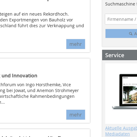
Suchmaschine f
steigen auf ein neues Rekordhoch.
enden Exportmengen von Bauholz vor
utschland führt dies zur Verknappung und
A
mehr
Service
 und Innovation
chforum von Ingo Horsthemke, Vice
ing bei Jowat, und Anemon Strohmeyer
 wirtschaftliche Rahmenbedingungen
...
mehr
Aktuelle Ausga
Mediadaten