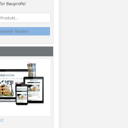
ür Bauprofis!
nbieter finden!
be