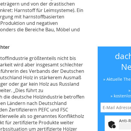
ieträgern und von der drastischen
kret: Harnstoff für Leimsysteme). Ein
rgung mit harnstoffbasierten
 Produktion und negativen
sonders die Bereiche Bau, Möbel und
chter
dac
offindustrie größtenteils nicht bis
arkeit wird aber insgesamt schlechter
Ne
führerin des Verbands der Deutschen
eutschland Holz in stärkerem Ausmaß
» Aktuelle Th
iger oder gar kein Holz aus Russland
ter. „Dies führt zu
»
» kostenlo
die deutsche Holzindustrie betroffen
esen Ländern nach Deutschland
den Zertifizierern PEFC und FSC
lerweile als so genanntes Konfliktholz
Anti-R
t für zertifizierte Produkte weiter
bssituation um zertifizierte Hölzer