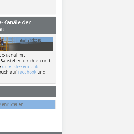
a-Kanäle der
au
be-Kanal mit
 Baustellenberichten und
e
unter diesem Link
.
 auch auf
Facebook
und
Mehr Stellen