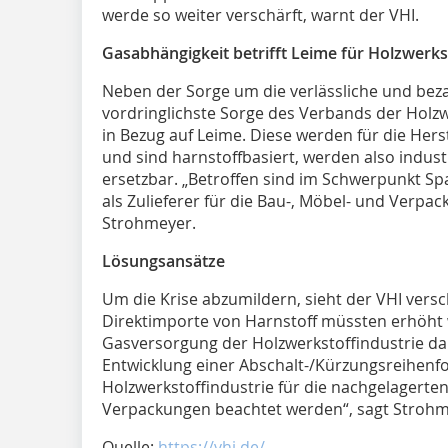
werde so weiter verschärft, warnt der VHI.
Gasabhängigkeit betrifft Leime für Holzwerks
Neben der Sorge um die verlässliche und beza
vordringlichste Sorge des Verbands der Holzw
in Bezug auf Leime. Diese werden für die Hers
und sind harnstoffbasiert, werden also industr
ersetzbar. „Betroffen sind im Schwerpunkt Sp
als Zulieferer für die Bau-, Möbel- und Verpa
Strohmeyer.
Lösungsansätze
Um die Krise abzumildern, sieht der VHI vers
Direktimporte von Harnstoff müssten erhöht 
Gasversorgung der Holzwerkstoffindustrie dar
Entwicklung einer Abschalt-/Kürzungsreihenfo
Holzwerkstoffindustrie für die nachgelagert
Verpackungen beachtet werden“, sagt Strohm
Quelle:
https://vhi.de/