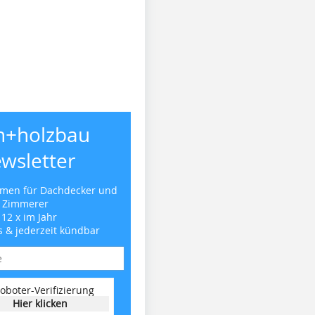
h+holzbau
wsletter
emen für Dachdecker und
Zimmerer
 12 x im Jahr
s & jederzeit kündbar
oboter-Verifizierung
Hier klicken