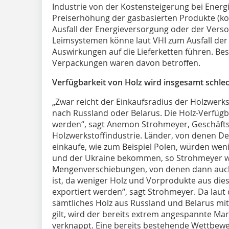
Industrie von der Kostensteigerung bei Energ
Preiserhöhung der gasbasierten Produkte (kon
Ausfall der Energieversorgung oder der Verso
Leimsystemen könne laut VHI zum Ausfall der
Auswirkungen auf die Lieferketten führen. Be
Verpackungen wären davon betroffen.
Verfügbarkeit von Holz wird insgesamt schle
„Zwar reicht der Einkaufsradius der Holzwerkst
nach Russland oder Belarus. Die Holz-Verfügb
werden“, sagt Anemon Strohmeyer, Geschäfts
Holzwerkstoffindustrie. Länder, von denen D
einkaufe, wie zum Beispiel Polen, würden wen
und der Ukraine bekommen, so Strohmeyer wei
Mengenverschiebungen, von denen dann auch 
ist, da weniger Holz und Vorprodukte aus di
exportiert werden“, sagt Strohmeyer. Da laut 
sämtliches Holz aus Russland und Belarus mitt
gilt, wird der bereits extrem angespannte Mark
verknappt. Eine bereits bestehende Wettbewer