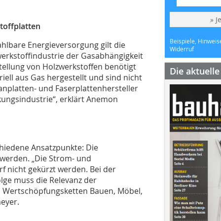
» J
toffplatten
Beispiele, Hinweis
hlbare Energieversorgung gilt die
Widerruf
erkstoffindustrie der Gasabhängigkeit
tellung von Holzwerkstoffen benötigt
Die aktuell
iell aus Gas hergestellt und sind nicht
anplatten- und Faserplattenhersteller
ckungsindustrie“, erklärt Anemon
chiedene Ansatzpunkte: Die
werden. „Die Strom- und
f nicht gekürzt werden. Bei der
lge muss die Relevanz der
en Wertschöpfungsketten Bauen, Möbel,
eyer.