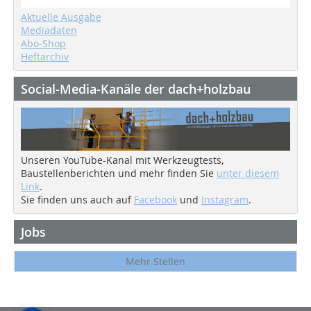
Aktuelle Ausgabe
Mediadaten
Abo-Shop
Heftarchiv
Social-Media-Kanäle der dach+holzbau
Unseren YouTube-Kanal mit Werkzeugtests,
Baustellenberichten und mehr finden Sie
unter diesem
Link
.
Sie finden uns auch auf
Facebook
und
Instagram
.
Jobs
Mehr Stellen