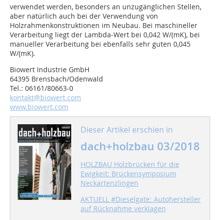
verwendet werden, besonders an unzugänglichen Stellen,
aber natürlich auch bei der Verwendung von
Holzrahmenkonstruktionen im Neubau. Bei maschineller
Verarbeitung liegt der Lambda-Wert bei 0,042 W/(mK), bei
manueller Verarbeitung bei ebenfalls sehr guten 0,045
W/(mK).
Biowert Industrie GmbH
64395 Brensbach/Odenwald
Tel.: 06161/80663-0
kontakt@biowert.com
www.biowert.com
Dieser Artikel erschien in
dach+holzbau 03/2018
HOLZBAU Holzbrücken für die
Ewigkeit: Brückensymposium
Neckartenzlingen
AKTUELL #Dieselgate: Autohersteller
auf Rücknahme verklagen