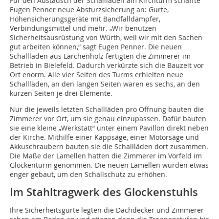
Für den Austausch der Schallläden am Kirchturm schaffte
Eugen Penner neue Absturzsicherung an: Gurte,
Höhensicherungsgeräte mit Bandfalldämpfer,
Verbindungsmittel und mehr. „Wir benutzen
Sicherheitsausrüstung von Würth, weil wir mit den Sachen
gut arbeiten können,“ sagt Eugen Penner. Die neuen
Schallläden aus Lärchenholz fertigten die Zimmerer im
Betrieb in Bielefeld. Dadurch verkürzte sich die Bauzeit vor
Ort enorm. Alle vier Seiten des Turms erhielten neue
Schallläden, an den langen Seiten waren es sechs, an den
kurzen Seiten je drei Elemente.
Nur die jeweils letzten Schallläden pro Öffnung bauten die
Zimmerer vor Ort, um sie genau einzupassen. Dafür bauten
sie eine kleine „Werkstatt“ unter einem Pavillon direkt neben
der Kirche. Mithilfe einer Kappsäge, einer Motorsäge und
Akkuschraubern bauten sie die Schallläden dort zusammen.
Die Maße der Lamellen hatten die Zimmerer im Vorfeld im
Glockenturm genommen. Die neuen Lamellen wurden etwas
enger gebaut, um den Schallschutz zu erhöhen.
Im Stahltragwerk des Glockenstuhls
Ihre Sicherheitsgurte legten die Dachdecker und Zimmerer