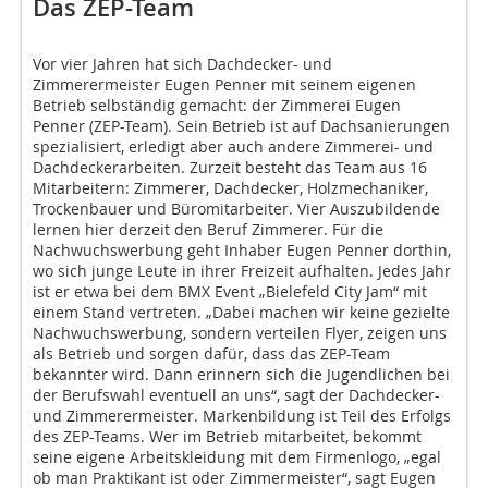
Das ZEP-Team
Vor vier Jahren hat sich Dachdecker- und
Zimmerermeister Eugen Penner mit seinem eigenen
Betrieb selbständig gemacht: der Zimmerei Eugen
Penner (ZEP-Team). Sein Betrieb ist auf Dachsanierungen
spezialisiert, erledigt aber auch andere Zimmerei- und
Dachdeckerarbeiten. Zurzeit besteht das Team aus 16
Mitarbeitern: Zimmerer, Dachdecker, Holzmechaniker,
Trockenbauer und Büromitarbeiter. Vier Auszubildende
lernen hier derzeit den Beruf Zimmerer. Für die
Nachwuchswerbung geht Inhaber Eugen Penner dorthin,
wo sich junge Leute in ihrer Freizeit aufhalten. Jedes Jahr
ist er etwa bei dem BMX Event „Bielefeld City Jam“ mit
einem Stand vertreten. „Dabei machen wir keine gezielte
Nachwuchswerbung, sondern verteilen Flyer, zeigen uns
als Betrieb und sorgen dafür, dass das ZEP-Team
bekannter wird. Dann erinnern sich die Jugendlichen bei
der Berufswahl eventuell an uns“, sagt der Dachdecker-
und Zimmerermeister. Markenbildung ist Teil des Erfolgs
des ZEP-Teams. Wer im Betrieb mitarbeitet, bekommt
seine eigene Arbeitskleidung mit dem Firmenlogo, „egal
ob man Praktikant ist oder Zimmermeister“, sagt Eugen