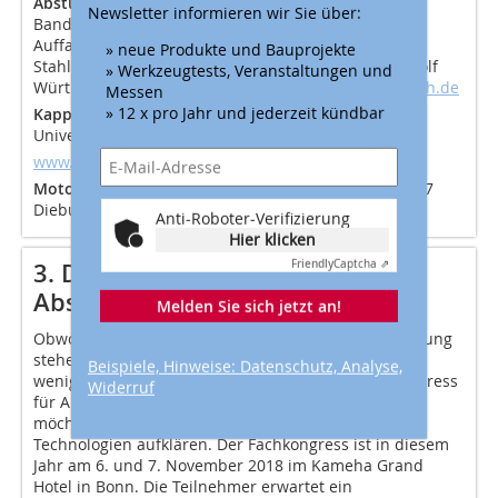
Absturzsicherung
Verbindungsmittel mit
Newsletter informieren wir Sie über:
Bandfalldämpfer und Rohrkarabiner, mitlaufendes
Auffanggerät, Höhensicherungsgerät „HSG Pro“ mit
» neue Produkte und Bauprojekte
Stahlseil und „HSG-25 Compact“, Bandschlingen, Adolf
» Werkzeugtests, Veranstaltungen und
Würth GmbH & Co. KG, 74650 Künzelsau,
www.wuerth.de
Messen
» 12 x pro Jahr und jederzeit kündbar
Kapp- und Gehrungssäge
„DWS 780Kit“ mit
Universaluntergestell „DE7023“, DeWalt, Idstein,
www.dewalt.com
Motorsäge
Stihl Vertriebszentrale AG & Co. KG, 64807
Dieburg,
www.stihl.de
Anti-Roboter-Verifizierung
Hier klicken
Friendly
Captcha ⇗
3. Deutscher Fachkongress
Absturzsicherheit
Melden Sie sich jetzt an!
Obwohl ausgereifte Sicherheitstechniken zur Verfügung
stehen, wird der Absturzsicherheit am Bau noch zu
Beispiele, Hinweise: Datenschutz, Analyse,
wenig Beachtung geschenkt. Der Deutsche Fachkongress
Widerruf
für Absturzsicherheit, ausgerichtet vom Bauverlag,
möchte über lebensrettende Methoden und
Technologien aufklären. Der Fachkongress ist in diesem
Jahr am 6. und 7. November 2018 im Kameha Grand
Hotel in Bonn. Die Teilnehmer erwartet ein