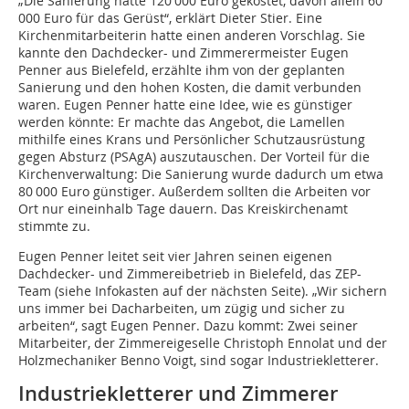
„Die Sanierung hätte 120 000 Euro gekostet, davon allein 60
000 Euro für das Gerüst“, erklärt Dieter Stier. Eine
Kirchenmitarbeiterin hatte einen anderen Vorschlag. Sie
kannte den Dachdecker- und Zimmerermeister Eugen
Penner aus Bielefeld, erzählte ihm von der geplanten
Sanierung und den hohen Kosten, die damit verbunden
waren. Eugen Penner hatte eine Idee, wie es günstiger
werden könnte: Er machte das Angebot, die Lamellen
mithilfe eines Krans und Persönlicher Schutzausrüstung
gegen Absturz (PSAgA) auszutauschen. Der Vorteil für die
Kirchenverwaltung: Die Sanierung wurde dadurch um etwa
80 000 Euro günstiger. Außerdem sollten die Arbeiten vor
Ort nur eineinhalb Tage dauern. Das Kreiskirchenamt
stimmte zu.
Eugen Penner leitet seit vier Jahren seinen eigenen
Dachdecker- und Zimmereibetrieb in Bielefeld, das ZEP-
Team (siehe Infokasten auf der nächsten Seite). „Wir sichern
uns immer bei Dacharbeiten, um zügig und sicher zu
arbeiten“, sagt Eugen Penner. Dazu kommt: Zwei seiner
Mitarbeiter, der Zimmereigeselle Christoph Ennolat und der
Holzmechaniker Benno Voigt, sind sogar Industriekletterer.
Industriekletterer und Zimmerer