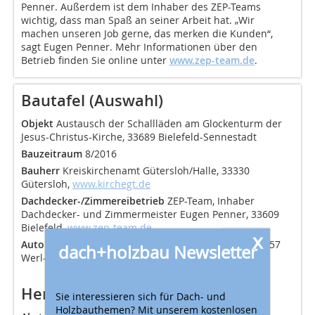
Penner. Außerdem ist dem Inhaber des ZEP-Teams
wichtig, dass man Spaß an seiner Arbeit hat. „Wir
machen unseren Job gerne, das merken die Kunden“,
sagt Eugen Penner. Mehr Informationen über den
Betrieb finden Sie online unter
www.zep-team.de
.
Bautafel (Auswahl)
Objekt
Austausch der Schallläden am Glockenturm der
Jesus-Christus-Kirche, 33689 Bielefeld-Sennestadt
Bauzeitraum
8/2016
Bauherr
Kreiskirchenamt Gütersloh/Halle, 33330
Gütersloh,
www.kirchegt.de
Dachdecker-/Zimmereibetrieb
ZEP-Team, Inhaber
Dachdecker- und Zimmermeister Eugen Penner, 33609
Bielefeld,
www.zep-team.de
x
Autokran
Zeller Kranservice, Inhaber Dirk Zeller, 59457
dach+holzbau Newsletter
Werl-Sönnern,
www.zeller-kranservice.de
Herstellerindex (Auswahl)
Sie interessieren sich für Dach- und
Holzbauthemen? Mit unserem kostenlosen