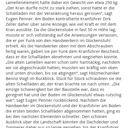
Lamellenelement hatte dabei ein Gewicht von etwa 250 kg.
„Der Kran durfte nicht zu stark ziehen, sonst hätte er die
Schallläden mit der Verankerung heraus gerissen“, sagt
Eugen Penner. Am Boden kontrollierte Kranführer Dirk
Zeller daher über seine Anzeige, wie viel Kraft er mit dem
Kran ausübte. Da die Glockenstube in fast 50 m Höhe lag,
musste er sich vollständig auf die Anweisungen verlassen,
die er per Funk von den Handwerkern im Glockenstuhl
erhielt. Als die Handwerker oben mit dem Abschrauben
fertig waren, gaben sie per Funk dem Kranführer Bescheid,
dass er die Schallläden abnehmen und wegziehen konnte.
„Die alten Lamellen waren schon sehr hartnäckig, nachdem
wir sie abgeschraubt hatten, mussten wir kräftig von oben
und unten drücken, bis sie abgingen“, sagt Holzmechaniker
Benno Voigt im Rückblick. Stück für Stück schraubten sie die
alten Schallläden ab, der Kran brachte sie nach unten. „Die
einzige Schwierigkeit bei der Baustelle war, dass es
geregnet hat und der Boden im Glockenstuhl etwas rutschig
war“, sagt Eugen Penner rückblickend. Nachdem die
Handwerker im Glockenstuhl und der Kranführer am Boden
die ersten beiden Schallläden abgenommen hatten, ging es
bei den nächsten Elementen schneller. Den schönen
Ausblick über die Landschaft konnten die Dachdecker und
Zimmerer dabei nur so lange genießen, bis der Kranführer