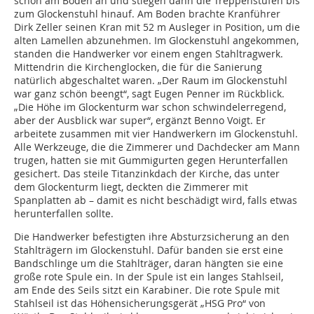
schon am Boden an und stiegen dann die Treppenstufen bis
zum Glockenstuhl hinauf. Am Boden brachte Kranführer
Dirk Zeller seinen Kran mit 52 m Ausleger in Position, um die
alten Lamellen abzunehmen. Im Glockenstuhl angekommen,
standen die Handwerker vor einem engen Stahltragwerk.
Mittendrin die Kirchenglocken, die für die Sanierung
natürlich abgeschaltet waren. „Der Raum im Glockenstuhl
war ganz schön beengt“, sagt Eugen Penner im Rückblick.
„Die Höhe im Glockenturm war schon schwindelerregend,
aber der Ausblick war super“, ergänzt Benno Voigt. Er
arbeitete zusammen mit vier Handwerkern im Glockenstuhl.
Alle Werkzeuge, die die Zimmerer und Dachdecker am Mann
trugen, hatten sie mit Gummigurten gegen Herunterfallen
gesichert. Das steile Titanzinkdach der Kirche, das unter
dem Glockenturm liegt, deckten die Zimmerer mit
Spanplatten ab – damit es nicht beschädigt wird, falls etwas
herunterfallen sollte.
Die Handwerker befestigten ihre Absturzsicherung an den
Stahlträgern im Glockenstuhl. Dafür banden sie erst eine
Bandschlinge um die Stahlträger, daran hängten sie eine
große rote Spule ein. In der Spule ist ein langes Stahlseil,
am Ende des Seils sitzt ein Karabiner. Die rote Spule mit
Stahlseil ist das Höhensicherungsgerät „HSG Pro“ von