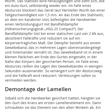
Würth. Das Stahlseil wird herausgezogen und zieht sich, wie
ein Auto-Gurt, selbständig wieder ein. Im Falle eines
Absturzes blockiert das Gerät laut Hersteller Würth bei einer
Fallgeschwindigkeit von 1,5 m/s. An das Ende des Stahlseils,
an dem ein Karabiner sitzt, befestigten die Handwerker
einen Verbindungsgurt mit Bandfalldämpfer
(Höhensicherungsgerät „HSG-25 Compact“). Der
Bandfalldämpfer löst bei einer statischen Last von 2 kN aus,
absorbiert Fallkräfte und reduziert sie auf ein
körperverträgliches Maß. Der Dämpfer besteht aus einem
Gewebeband, das in mehreren Lagen übereinandergelegt
und miteinander vernäht ist. Das Gewebeband ist in einem
kleinen Päckchen am Ende des Gurtes eingenäht, in der
Nähe des Körpers der gesicherten Person. Im Falle eines
Absturzes reißen die Lagen des Gewebebandes in wenigen
Sekunden auseinander. So verlängert sich der Absturzweg
und die Fallkraft wird reduziert. Verletzungen sollen so
vermieden werden.
Demontage der Lamellen
Sobald sich die Handwerker gesichert hatten, hängten sie
den Gurt des Krans am ersten Lamellenelement ein. Dann
schraubten sie das Element von den alten Winkeln ab. Ein