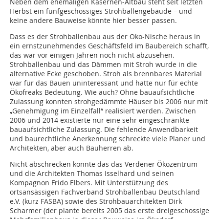
Neben dem ehemaligen Kasernen-Altbau steht seit letzten
Herbst ein fünfgeschossiges Strohballengebäude – und
keine andere Bauweise könnte hier besser passen.
Dass es der Strohballenbau aus der Öko-Nische heraus in
ein ernstzunehmendes Geschäftsfeld im Baubereich schafft,
das war vor einigen Jahren noch nicht abzusehen.
Strohballenbau und das Dämmen mit Stroh wurde in die
alternative Ecke geschoben. Stroh als brennbares Material
war für das Bauen uninteressant und hatte nur für echte
Ökofreaks Bedeutung. Wie auch? Ohne bauaufsichtliche
Zulassung konnten strohgedämmte Häuser bis 2006 nur mit
„Genehmigung im Einzelfall“ realisiert werden. Zwischen
2006 und 2014 existierte nur eine sehr eingeschränkte
bauaufsichtliche Zulassung. Die fehlende Anwendbarkeit
und baurechtliche Anerkennung schreckte viele Planer und
Architekten, aber auch Bauherren ab.
Nicht abschrecken konnte das das Verdener Ökozentrum
und die Architekten Thomas Isselhard und seinen
Kompagnon Frido Elbers. Mit Unterstützung des
ortsansässigen Fachverband Strohballenbau Deutschland
e.V. (kurz FASBA) sowie des Strohbauarchitekten Dirk
Scharmer (der plante bereits 2005 das erste dreigeschossige