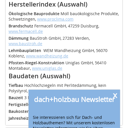
Herstellerindex (Auswahl)
Ökologische Bauprodukte
Moll bauökologische Produkte,
Schwetzingen,
www.proclima.com
Brandschutz
Fermacell GmbH, 47259 Duisburg,
www.fermacell.de
Dämmung
BauStroh GmbH, 27283 Verden,
www.baustroh.de
Lehmbauplatten
WEM Wandheizung GmbH, 56070
Koblenz,
www.wandheizung.de
Pfosten-Riegel-Konstruktion
Uniglas GmbH, 56410
Montabaur,
www.uniglas.de
Baudaten (Auswahl)
Tiefbau
Hochlochziegeln mit Perlitedämmung, kein
Polystyrol,
x
dach+holzbau Newsletter
Bauzeit
3 Monate (Keller), 10 Wochen (Holzbau)
Fertigstellung
2014
Baukosten brutto
ca. 5,9 Mio Euro
Sie interessieren sich für Dach- und
2
Jahresheizwärmebedarf
8 kWh/m
Holzbauthemen? Mit unserem kostenlosen