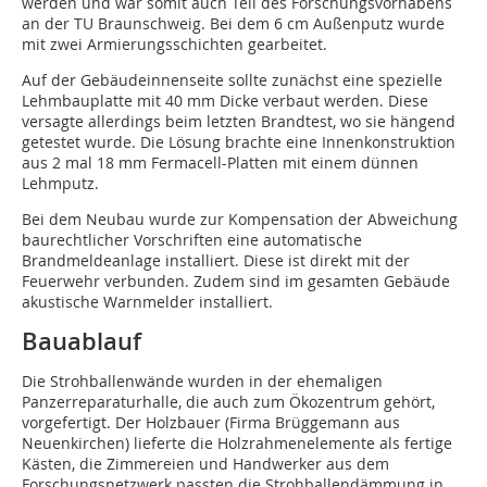
werden und war somit auch Teil des Forschungsvorhabens
an der TU Braunschweig. Bei dem 6 cm Außenputz wurde
mit zwei Armierungsschichten gearbeitet.
Auf der Gebäudeinnenseite sollte zunächst eine spezielle
Lehmbauplatte mit 40 mm Dicke verbaut werden. Diese
versagte allerdings beim letzten Brandtest, wo sie hängend
getestet wurde. Die Lösung brachte eine Innenkonstruktion
aus 2 mal 18 mm Fermacell-Platten mit einem dünnen
Lehmputz.
Bei dem Neubau wurde zur Kompensation der Abweichung
baurechtlicher Vorschriften eine automatische
Brandmeldeanlage installiert. Diese ist direkt mit der
Feuerwehr verbunden. Zudem sind im gesamten Gebäude
akustische Warnmelder installiert.
Bauablauf
Die Strohballenwände wurden in der ehemaligen
Panzerreparaturhalle, die auch zum Ökozentrum gehört,
vorgefertigt. Der Holzbauer (Firma Brüggemann aus
Neuenkirchen) lieferte die Holzrahmenelemente als fertige
Kästen, die Zimmereien und Handwerker aus dem
Forschungsnetzwerk passten die Strohballendämmung in