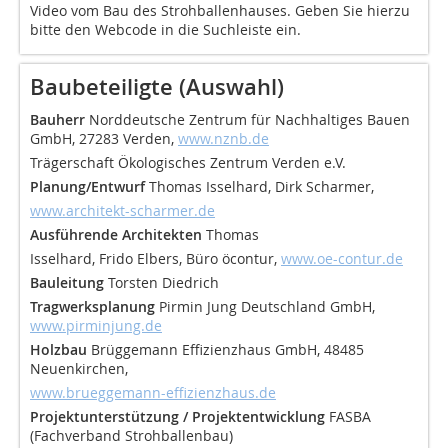
Video vom Bau des Strohballenhauses. Geben Sie hierzu
bitte den Webcode in die Suchleiste ein.
Baubeteiligte (Auswahl)
Bauherr
Norddeutsche Zentrum für Nachhaltiges Bauen
GmbH, 27283 Verden,
www.nznb.de
Trägerschaft Ökologisches Zentrum Verden e.V.
Planung/Entwurf
Thomas Isselhard, Dirk Scharmer,
www.architekt-scharmer.de
Ausführende Architekten
Thomas
Isselhard, Frido Elbers, Büro öcontur,
www.oe-contur.de
Bauleitung
Torsten Diedrich
Tragwerksplanung
Pirmin Jung Deutschland GmbH,
www.pirminjung.de
Holzbau
Brüggemann Effizienzhaus GmbH, 48485
Neuenkirchen,
www.brueggemann-effizienzhaus.de
Projektunterstützung / Projektentwicklung
FASBA
(Fachverband Strohballenbau)