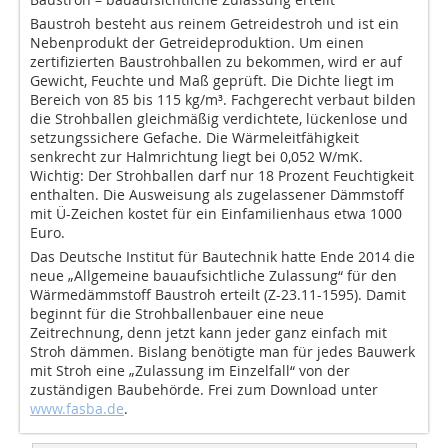
Baustroh besteht aus reinem Getreidestroh und ist ein
Nebenprodukt der Getreideproduktion. Um einen
zertifizierten Baustrohballen zu bekommen, wird er auf
Gewicht, Feuchte und Maß geprüft. Die Dichte liegt im
Bereich von 85 bis 115 kg/m³. Fachgerecht verbaut bilden
die Strohballen gleichmäßig verdichtete, lückenlose und
setzungssichere Gefache. Die Wärmeleitfähigkeit
senkrecht zur Halmrichtung liegt bei 0,052 W/mK.
Wichtig: Der Strohballen darf nur 18 Prozent Feuchtigkeit
enthalten. Die Ausweisung als zugelassener Dämmstoff
mit Ü-Zeichen kostet für ein Einfamilienhaus etwa 1000
Euro.
Das Deutsche Institut für Bautechnik hatte Ende 2014 die
neue „Allgemeine bauaufsichtliche Zulassung“ für den
Wärmedämmstoff Baustroh erteilt (Z-23.11-1595). Damit
beginnt für die Strohballenbauer eine neue
Zeitrechnung, denn jetzt kann jeder ganz einfach mit
Stroh dämmen. Bislang benötigte man für jedes Bauwerk
mit Stroh eine „Zulassung im Einzelfall“ von der
zuständigen Baubehörde. Frei zum Download unter
www.fasba.de
.