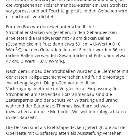
die vorgesehenen Holzrahmenbau-Raster ein. Das Stroh ist
vorgepresst und auf Feuchte geprüft. In den Gefachen wird
es nochmals verdichtet.
Für den Bau wurden zwei unterschiedliche
Strohballenstärken vorgesehen. In den Gebäudeecken
arbeiteten die Handwerker mit 48 cm dicken Ballen
(Gesamtdicke mit Putz dann etwa 59 cm – U-Wert = 0,10
2
W/m
K), bei den Gebäudeteilen mit Fenster wurden 36 cm
dicken Ballen verwendet (Gesamtdicke mit Putz dann etwa
2
47 cm, U-Wert = 0,15 W/m
K).
Nach dem Einbau der Strohballen wurden die Elemente mit
der ersten Kalkputzschicht versehen und für die Montage
zwischengelagert. Die großen Vorteile dieser
Vorfertigungsmethode im Vergleich zur Einpassung der
Strohballen am stehenden Holzrahmenbau sind die
Zeitersparnis und der Schutz vor Witterung und Brand
während der Bauphase. Thomas Isselhard schwört
inzwischen auf diese Methode: „Wir wollten ruhig schlafen
in der Bauzeit!“
Die Decken sind als Brettstapeldecken gefertigt, die auf der
Oberseite mit Gipsfaserplatten als Aussteifung versehen