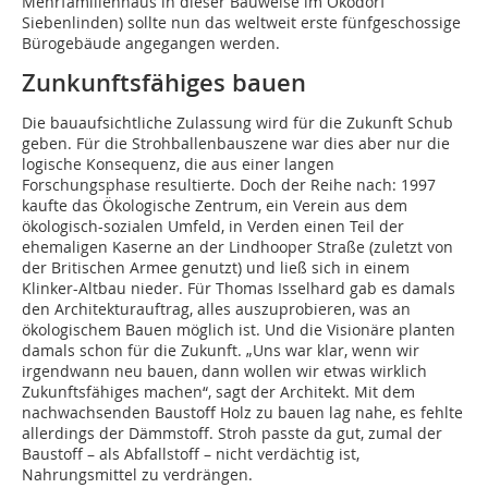
Mehrfamilienhaus in dieser Bauweise im Ökodorf
Siebenlinden) sollte nun das weltweit erste fünfgeschossige
Bürogebäude angegangen werden.
Zunkunftsfähiges bauen
Die bauaufsichtliche Zulassung wird für die Zukunft Schub
geben. Für die Strohballenbauszene war dies aber nur die
logische Konsequenz, die aus einer langen
Forschungsphase resultierte. Doch der Reihe nach: 1997
kaufte das Ökologische Zentrum, ein Verein aus dem
ökologisch-sozialen Umfeld, in Verden einen Teil der
ehemaligen Kaserne an der Lindhooper Straße (zuletzt von
der Britischen Armee genutzt) und ließ sich in einem
Klinker-Altbau nieder. Für Thomas Isselhard gab es damals
den Architekturauftrag, alles auszuprobieren, was an
ökologischem Bauen möglich ist. Und die Visionäre planten
damals schon für die Zukunft. „Uns war klar, wenn wir
irgendwann neu bauen, dann wollen wir etwas wirklich
Zukunftsfähiges machen“, sagt der Architekt. Mit dem
nachwachsenden Baustoff Holz zu bauen lag nahe, es fehlte
allerdings der Dämmstoff. Stroh passte da gut, zumal der
Baustoff – als Abfallstoff – nicht verdächtig ist,
Nahrungsmittel zu verdrängen.