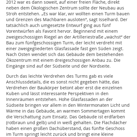
2012 war es dann soweit, auf einer freien Fläche, direkt
neben dem Ökologischen Zentrum sollte der Neubau aus
Stroh entstehen. „Es war klar, wir wollten einen Turm bauen
und Grenzen des Machbaren ausloten“, sagt Isselhard. Der
tatsächlich auch umgesetzte Entwurf ging aus fünf
Vorentwürfen als Favorit hervor. Beginnend mit einem
zweigeschossigen Riegel an der Artilleriestraße „wächst“ der
Bau zum fünfgeschossigen Turm, der leicht verdreht mit
einer zweigegliederten Glasfassade fast gen Süden zeigt.
Nach Osten wendet sich das Gebäude dem bestehenden
Ökozentrum mit einem dreigeschossigen Anbau zu. Die
Eingänge sind auf der Südseite und der Nordseite.
Durch das leichte Verdrehen des Turms gab es viele
Anschlussdetails, die es sonst nicht gegeben hätte, das
Verdrehen der Baukörper betont aber erst die einzelnen
Kuben und lässt interessante Perspektiven in den
Innenräumen entstehen. Hohe Glasfassaden an der
Südseite bringen vor allem in den Wintermonaten Licht und
Wärme in das Gebäude, an warmen Sommertagen kommt
die Verschattung zum Einsatz. Das Gebäude ist erdfarben
(rotbraun und gelb) und in weiß gehalten. Die Flachdächer
haben einen großen Dachüberstand, das fünfte Geschoss
im Turm springt leicht zurück und bringt eine kleine