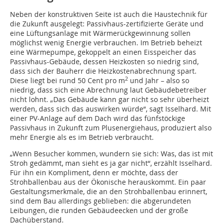
Neben der konstruktiven Seite ist auch die Haustechnik für
die Zukunft ausgelegt: Passivhaus-zertifizierte Geräte und
eine Lüftungsanlage mit Wärmerückgewinnung sollen
möglichst wenig Energie verbrauchen. Im Betrieb beheizt
eine Wärmepumpe, gekoppelt an einen Eisspeicher das
Passivhaus-Gebäude, dessen Heizkosten so niedrig sind,
dass sich der Bauherr die Heizkostenabrechnung spart.
2
Diese liegt bei rund 50 Cent pro m
und Jahr – also so
niedrig, dass sich eine Abrechnung laut Gebäudebetreiber
nicht lohnt. „Das Gebäude kann gar nicht so sehr überheizt
werden, dass sich das auswirken würde“, sagt Isselhard. Mit
einer PV-Anlage auf dem Dach wird das fünfstöckige
Passivhaus in Zukunft zum Plusenergiehaus, produziert also
mehr Energie als es im Betrieb verbraucht.
„Wenn Besucher kommen, wundern sie sich: Was, das ist mit
Stroh gedämmt, man sieht es ja gar nicht“, erzählt Isselhard.
Für ihn ein Kompliment, denn er möchte, dass der
Strohballenbau aus der Ökonische herauskommt. Ein paar
Gestaltungsmerkmale, die an den Strohballenbau erinnert,
sind dem Bau allerdings geblieben: die abgerundeten
Leibungen, die runden Gebäudeecken und der große
Dachüberstand.