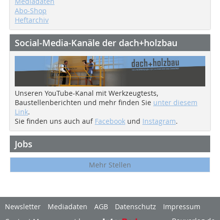
Mediadaten
Abo-Shop
Heftarchiv
Social-Media-Kanäle der dach+holzbau
Unseren YouTube-Kanal mit Werkzeugtests,
Baustellenberichten und mehr finden Sie
unter diesem
Link
.
Sie finden uns auch auf
Facebook
und
Instagram
.
Jobs
Mehr Stellen
Newsletter
Mediadaten
AGB
Datenschutz
Impressum