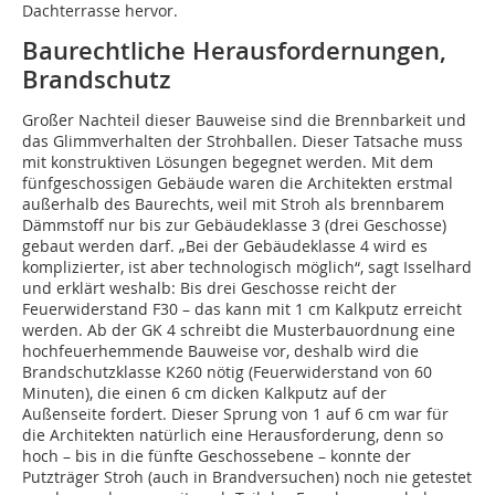
Dachterrasse hervor.
Baurechtliche Herausfordernungen,
Brandschutz
Großer Nachteil dieser Bauweise sind die Brennbarkeit und
das Glimmverhalten der Strohballen. Dieser Tatsache muss
mit konstruktiven Lösungen begegnet werden. Mit dem
fünfgeschossigen Gebäude waren die Architekten erstmal
außerhalb des Baurechts, weil mit Stroh als brennbarem
Dämmstoff nur bis zur Gebäudeklasse 3 (drei Geschosse)
gebaut werden darf. „Bei der Gebäudeklasse 4 wird es
komplizierter, ist aber technologisch möglich“, sagt Isselhard
und erklärt weshalb: Bis drei Geschosse reicht der
Feuerwiderstand F30 – das kann mit 1 cm Kalkputz erreicht
werden. Ab der GK 4 schreibt die Musterbauordnung eine
hochfeuerhemmende Bauweise vor, deshalb wird die
Brandschutzklasse K260 nötig (Feuerwiderstand von 60
Minuten), die einen 6 cm dicken Kalkputz auf der
Außenseite fordert. Dieser Sprung von 1 auf 6 cm war für
die Architekten natürlich eine Herausforderung, denn so
hoch – bis in die fünfte Geschossebene – konnte der
Putzträger Stroh (auch in Brandversuchen) noch nie getestet