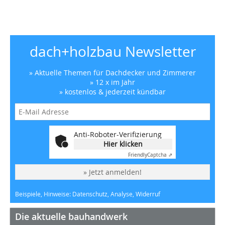
dach+holzbau Newsletter
» Aktuelle Themen für Dachdecker und Zimmerer
» 12 x im Jahr
» kostenlos & jederzeit kündbar
Anti-Roboter-Verifizierung
Hier klicken
Friendly
Captcha ⇗
» Jetzt anmelden!
Beispiele, Hinweise: Datenschutz, Analyse, Widerruf
Die aktuelle bauhandwerk