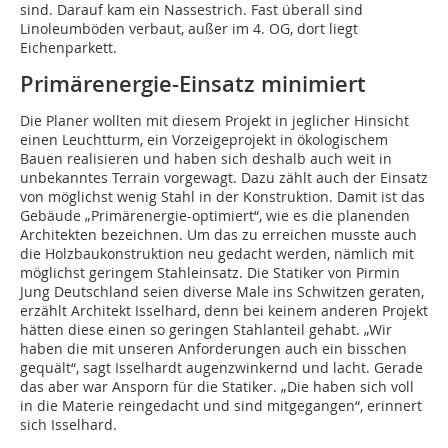
sind. Darauf kam ein Nassestrich. Fast überall sind
Linoleumböden verbaut, außer im 4. OG, dort liegt
Eichenparkett.
Primärenergie-Einsatz minimiert
Die Planer wollten mit diesem Projekt in jeglicher Hinsicht
einen Leuchtturm, ein Vorzeigeprojekt in ökologischem
Bauen realisieren und haben sich deshalb auch weit in
unbekanntes Terrain vorgewagt. Dazu zählt auch der Einsatz
von möglichst wenig Stahl in der Konstruktion. Damit ist das
Gebäude „Primärenergie-optimiert“, wie es die planenden
Architekten bezeichnen. Um das zu erreichen musste auch
die Holzbaukonstruktion neu gedacht werden, nämlich mit
möglichst geringem Stahleinsatz. Die Statiker von Pirmin
Jung Deutschland seien diverse Male ins Schwitzen geraten,
erzählt Architekt Isselhard, denn bei keinem anderen Projekt
hätten diese einen so geringen Stahlanteil gehabt. „Wir
haben die mit unseren Anforderungen auch ein bisschen
gequält“, sagt Isselhardt augenzwinkernd und lacht. Gerade
das aber war Ansporn für die Statiker. „Die haben sich voll
in die Materie reingedacht und sind mitgegangen“, erinnert
sich Isselhard.