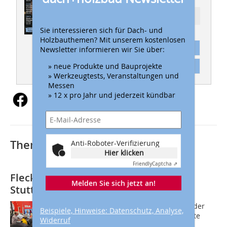
Ressort: DACH
Sie interessieren sich für Dach- und
Holzbauthemen? Mit unserem kostenlosen
Abonnement
Newsletter informieren wir Sie über:
» neue Produkte und Bauprojekte
Inhaltsverzeichnis
» Werkzeugtests, Veranstaltungen und
Messen
» 12 x pro Jahr und jederzeit kündbar
Thematisch passende Artikel:
Anti-Roboter-Verifizierung
Hier klicken
Friendly
Captcha ⇗
Fleck auf der Messe Dach+Holz in
Melden Sie sich jetzt an!
Stuttgart
Auf dem Fleck-Messestand in Halle 4 der
Beispiele, Hinweise: Datenschutz, Analyse,
Messe Dach+Holz wurden die Exponate
Widerruf
anhand realer Einbausituationen und