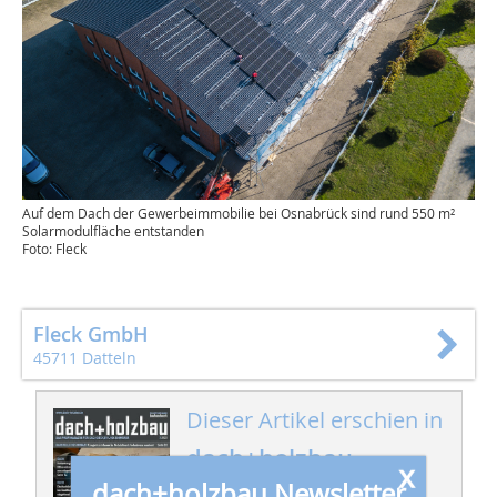
Auf dem Dach der Gewerbeimmobilie bei Osnabrück sind rund 550 m²
Solarmodulfläche entstanden
Foto: Fleck
Fleck GmbH
45711 Datteln
Dieser Artikel erschien in
dach+holzbau
x
03/2023
dach+holzbau Newsletter