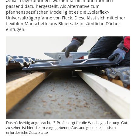
„Solar-Trägerpfannen“ wurden farblich und formlich
passend dazu hergestellt. Als Alternative zum
pfannenspezifischen Modell gibt es die „Solarflex“-
Universalträgerpfanne von Fleck. Diese lässt sich mit einer
flexiblen Manschette aus Bleiersatz in sämtliche Dächer
einfügen.
Das rückseitig angebrachte Z-Profil sorgt für die Windsogsicherung. Gut
zu sehen ist hier die im vorgegebenen Abstand gesetzte, statisch
erforderliche Zusatzlatte