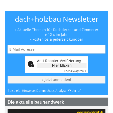
dach+holzbau Newsletter
» Aktuelle Themen für Dachdecker und Zimmerer
» 12 x im Jahr
» kostenlos & jederzeit kündbar
Anti-Roboter-Verifizierung
Hier klicken
Friendly
Captcha ⇗
» Jetzt anmelden!
Beispiele, Hinweise: Datenschutz, Analyse, Widerruf
Die aktuelle bauhandwerk