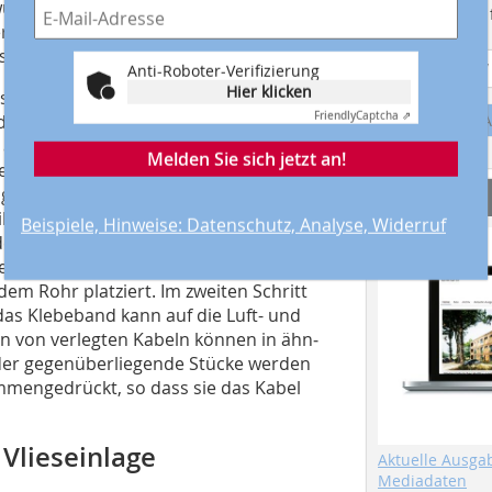
rwünscht, da dadurch das Klebeband
Suchmaschine f
 die Rückstelleigenschaften eines
o sicherer hält die Verbindung.
Anti-Roboter-Verifizierung
Hier klicken
s Mittel der Wahl sein, um
Friendly
Captcha ⇗
A
dichten. Bei Rohrdurchführungen kann
g abgeknickten Klebe­bandstücken
Melden Sie sich jetzt an!
chen Rohrwandung und der Luft- und
t geeignet sind dehn­fähige, flexible
Service
ten Liner (Trennfolie). Deren Vorteil
Beispiele, Hinweise: Datenschutz, Analyse, Widerruf
ndet werden können. Der Liner wird im
lebebands abgezogen und das Band wird
dem Rohr platziert. Im zweiten Schritt
 das Klebeband kann auf die Luft- und
 von verlegten Kabeln können in ähn­
nder gegen­über­liegende Stücke werden
m­mengedrückt, so dass sie das Kabel
Vlieseinlage
Aktuelle Ausga
Mediadaten