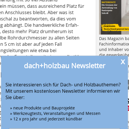
ein müssen, dass ausreichend Platz für
ten Anschlusses bleibt. Aber was ist
au­schal zu beantworten, da dies vom
abhängt. Die handwerk­liche Erfah­
r, desto mehr Platz drumherum ist
albe Rohrdurchmesser zu allen Seiten
Das Magazin b
5 cm ist aber auf jeden Fall
Fachinformatio
und Inhaber vo
ngs­leitungen wie etwa bei
die gewerkeübe
oder Formteilen mit einem selbst­kle­
x
Ausbau und in d
vorgegeben.
dach+holzbau Newsletter
Hier geht es zu
aktuellen Aus
ebänder
Anbieter fi
Sie interessieren sich für Dach- und Holzbauthemen?
elle soll­te auf die Wahl der richtigen
Mit unserem kostenlosen Newsletter informieren wir
erwendung ungeeigneter Klebe­mittel in
Sie über:
r Methode „viel hilft viel“ füh­rt oft
unde Details sollten Klebebänder mit
» neue Produkte und Bauprojekte
 geringen Rückstelleigenschaften
» Werkzeugtests, Veranstaltungen und Messen
teht für den Effekt, wenn der Druck
» 12 x pro Jahr und jederzeit kündbar
Finden Sie mehr
 seine ursprüngliche Form zurückfindet.
EINKAUFSFÜHRE