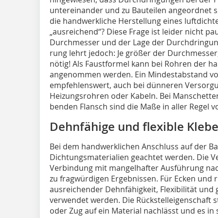
untereinander und zu Bauteilen angeordnet s
die hand­werk­li­che Herstellung eines luftdich
„ausreichend“? Diese Frage ist leider nicht p
Durchmesser und der Lage der Durchdringung 
rung lehrt jedoch: Je größer der Durchmesse
nötig! Als Faustformel kann bei Rohren der h
ange­nommen werden. Ein Mindestabstand von 
empfehlenswert, auch bei dün­neren Versor­gu
Heizungsrohren oder Kabeln. Bei Manschetten 
benden Flansch sind die Ma­ße in aller Regel 
Dehnfähige und flexible Kleb
Bei dem handwerklichen Anschluss auf der Baust
Dichtungs­materialien geachtet werden. Die V
Verbindung mit mangelhafter Ausführung nach de
zu fragwürdigen Ergebnissen. Für Ecken und r
ausreichender Dehnfähigkeit, Flexi­bilität und
verwen­det werden. Die Rückstelleigenschaft s
oder Zug auf ein Material nachlässt und es in