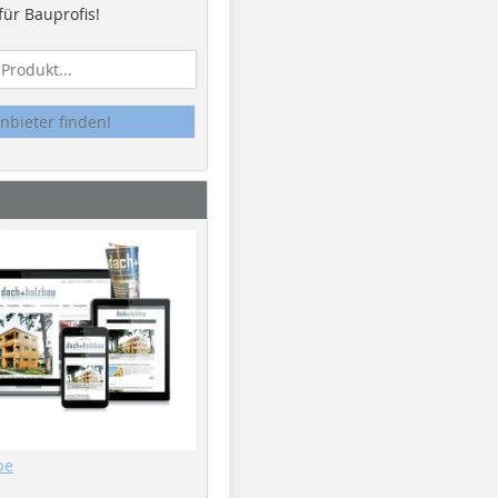
ür Bauprofis!
nbieter finden!
be