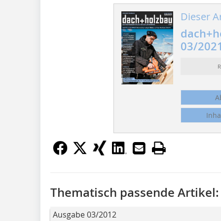
Dieser Ar
dach+h
03/202
R
A
Inha
Thematisch passende Artikel:
Ausgabe 03/2012