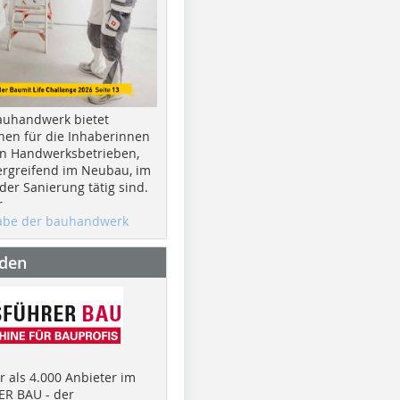
auhandwerk bietet
nen für die Inhaberinnen
n Handwerksbetrieben,
rgreifend im Neubau, im
er Sanierung tätig sind.
r
gabe der bauhandwerk
nden
 als 4.000 Anbieter im
R BAU - der