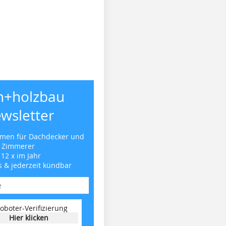
h+holzbau
wsletter
emen für Dachdecker und
Zimmerer
 12 x im Jahr
s & jederzeit kündbar
oboter-Verifizierung
Hier klicken