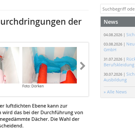
Durchdringungen der
News
Sich
04.08.2026 |
Neue
03.08.2026 |
GmbH
Rüc
31.07.2026 |
Berufskleidung
Sich
30.07.2026 |
Ausbildung
Foto: Dörken
Foto: Dörken
» Alle News
r luftdichten Ebene kann zur
h wird das bei der Durchführung von
rmegedämm­te Dächer. Die Wahl der
tscheidend.