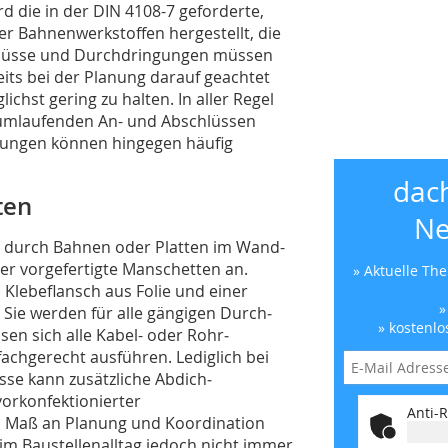
die in der DIN 4108-7 geforderte,
der Bahnenwerkstoffen hergestellt, die
schlüsse und Durch­dringungen müssen
ereits bei der Planung darauf geachtet
chst gering zu halten. In aller Regel
n um­laufenden An- und Abschlüssen
ngungen können hingegen häufig
dac
ten
Ne
 durch Bahnen oder Platten im Wand-
r vorgefertigte Man­schet­ten an.
» Aktuelle Th
lebe­flansch aus Folie und einer
»
. Sie werden für alle gängigen Durch­
» kostenlo
en sich alle Kabel- oder Rohr­
­­­­gerecht ausfüh­ren. Lediglich bei
se kann zusätzliche Abdich­
vorkonfektionierter
Anti-R
s Maß an Planung und Koordination
m Baustellen­alltag jedoch nicht immer