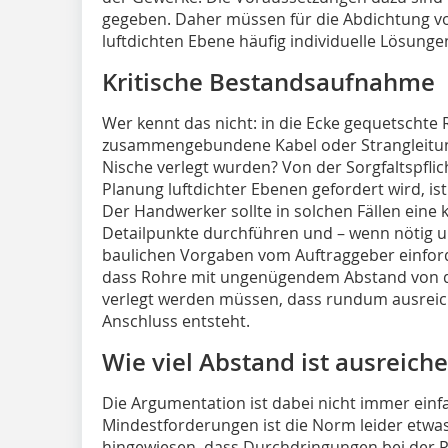
gegeben. Daher müssen für die Abdichtung v
luftdichten Ebene häufig individuelle Lösung
Kritische Bestandsaufnahme
Wer kennt das nicht: in die Ecke gequetschte
zusammengebundene Kabel oder Strangleitung
Ni­sche verlegt wurden? Von der Sorgfaltspflic
Planung luftdichter Ebenen gefordert wird, is
Der Handwerker sollte in solchen Fällen eine
Detailpunkte durchführen und – wenn nötig 
baulichen Vorgaben vom Auftraggeber einford
dass Rohre mit ungenügendem Abstand von d
verlegt werden müssen, dass rundum ausreich
Anschluss entsteht.
Wie viel Abstand ist ausreich
Die Argumentation ist dabei nicht immer einf
Mindestforderungen ist die Norm leider etwas
hin­gewiesen, dass Durchdringungen bei der P