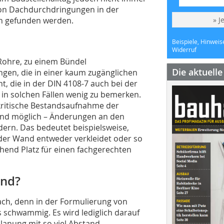
on Dachdurchdringungen in der
en gefunden werden.
» J
Beispiele, Hinweis
Widerruf
 Rohre, zu einem Bündel
Die aktuell
en, die in einer kaum zugänglichen
ht, die in der DIN 4108-7 auch bei der
t in solchen Fällen wenig zu bemerken.
 kritische Bestandsaufnahme der
und möglich – Änderungen an den
ern. Das bedeutet beispielsweise,
er Wand entweder verkleidet oder so
end Platz für einen fachgerechten
end?
ach, denn in der Formulierung von
 schwammig. Es wird lediglich darauf
lanung mit so viel Abstand