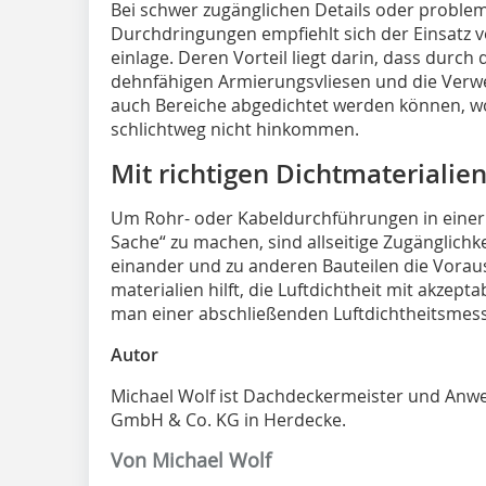
Bei schwer zugänglichen Details oder proble
Durchdringungen empfiehlt sich der Einsatz v
einlage. Deren Vor­teil liegt darin, dass durc
dehnfähigen Armierungsvliesen und die Verw
auch Bereiche abgedichtet werden können, 
schlichtweg nicht hinkommen.
Mit richtigen Dichtmaterialien
Um Rohr- oder Kabeldurchführungen in einer L
Sache“ zu machen, sind allseitige Zugänglichk
einander und zu anderen Bauteilen die Voraus
mate­rialien hilft, die Luftdichtheit mit akzep
man einer ab­schlie­ßen­den Luftdichtheitsme
Autor
Michael Wolf ist Dachdeckermeister und Anw
GmbH & Co. KG in Herdecke.
Von Michael Wolf