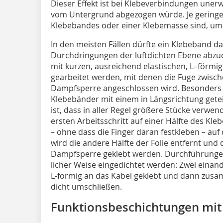
Dieser Effekt ist bei Klebeverbindungen une
vom Untergrund abgezogen würde. Je geringer
Klebebandes oder einer Klebemasse sind, ums
In den meisten Fällen dürfte ein Klebeband da
Durchdringungen der luftdichten Ebene abzu
mit kurzen, ausreichend elastischen, L–förmi
gearbeitet werden, mit denen die Fuge zwi­s
Dampfsperre angeschlossen wird. Besonders gu
Klebe­bänder mit einem in Längs­richtung geteil
ist, dass in aller Regel größere Stücke verwe
ersten Arbeitsschritt auf einer Hälfte des K
– ohne dass die Finger daran festkleben – auf 
wird die andere Hälfte der Folie entfernt und
Dampfsperre geklebt werden. Durchführungen
li­cher Weise ein­ge­dichtet werden: Zwei eina
L-förmig an das Kabel ge­klebt und dann zusa
dicht um­schließen.
Funktionsbeschichtungen mit 