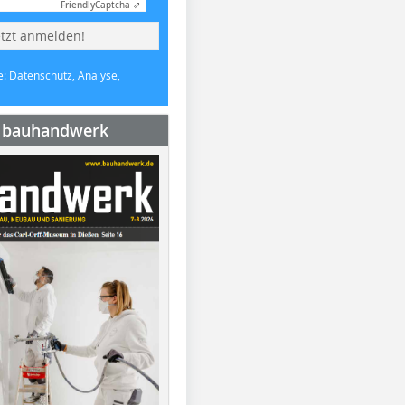
Friendly
Captcha ⇗
etzt anmelden!
e: Datenschutz, Analyse,
e bauhandwerk