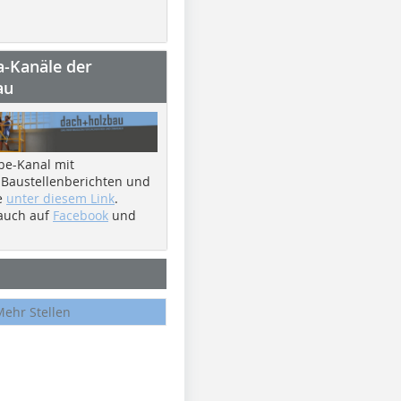
a-Kanäle der
au
be-Kanal mit
 Baustellenberichten und
e
unter diesem Link
.
 auch auf
Facebook
und
Mehr Stellen