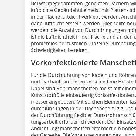
Bei wärmegedämmten, geneigten Dächern wird 
luftdichte Ge­bäudehülle meist mit Platten- o
in der Fläche luftdicht ver­klebt werden. An
dabei luftdicht erstellt wer­den. Hier sollte b
wer­den, die Anzahl von Durchdringungen mög­li
ist die Luftdichtheit in der Fläche und an de
problemlos her­zustellen. Einzelne Durchdri
Schwierigkeiten bereiten.
Vorkonfektionierte Manschet
Für die Durchführung von Kabeln und Rohren
und Dachaufbau bieten verschiedene Herstelle
Dabei sind Rohrmanschetten meist mit einem K
Kunststofftülle ein­baufertig vorkonfektioniert
messer angeboten. Mit solchen Elementen lass
durchführungen in der Dachfläche zügig und fach
der Durchführung flexibler Dunstrohranschlüs
tungsarbeit erforderlich werden. Der Einsatz 
Abdichtungsmanschetten er­fordert ein hohe
der Gewerke. Die Voraussetzungen dazu sind i