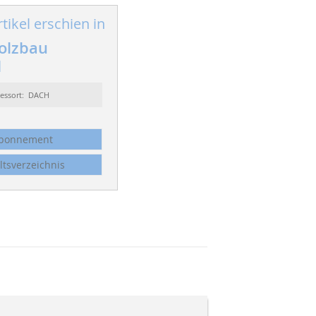
tikel erschien in
olzbau
1
essort: DACH
bonnement
ltsverzeichnis