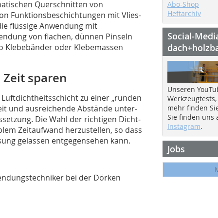
matischen Querschnitten von
Abo-Shop
Heftarchiv
on Funktionsbeschichtungen mit Vlies-
h die flüssige Anwendung mit
Social-Medi
endung von flachen, dünnen Pinseln
wo Klebebänder oder Klebemassen
dach+holzb
 Zeit sparen
Unseren YouTu
uft­dichtheitsschicht zu einer „runden
Werkzeugtests,
eit und ausreichende Abstände un­ter­­
mehr finden Si
Sie finden uns
setzung. Die Wahl der richtigen Dicht­
Instagram
.
tablem Zeitaufwand herzustellen, so dass
ssung gelassen entgegen­sehen kann.
Jobs
endungstechniker bei der Dörken