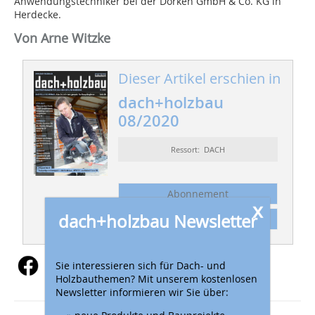
Anwendungstechniker bei der Dörken GmbH & Co. KG in
Herdecke.
Von Arne Witzke
Dieser Artikel erschien in
dach+holzbau
08/2020
Ressort: DACH
Abonnement
x
dach+holzbau Newsletter
Inhaltsverzeichnis
Sie interessieren sich für Dach- und
Holzbauthemen? Mit unserem kostenlosen
Newsletter informieren wir Sie über:
» neue Produkte und Bauprojekte