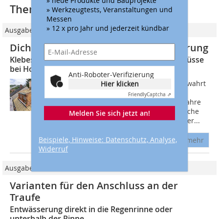
Thematisch passende Artikel:
» Werkzeugtests, Veranstaltungen und
Messen
» 12 x pro Jahr und jederzeit kündbar
Ausgabe 02/2021
Dichte Anschlüsse bei der Dachsanierung
Klebesystem für wind- und regensichere Anschlüsse
bei Holzfaserdämmung
Anti-Roboter-Verifizierung
Inmitten von Weinbergen gelegen, bewahrt
Hier klicken
Stuttgart-Uhlbach bis heute seinen
Friendly
Captcha ⇗
dörflichen Charakter. Mit einem 400 Jahre
alten Rathaus, einer gotischen Saalkirche
Melden Sie sich jetzt an!
und alten Fachwerkhäusern verfügt der...
Beispiele, Hinweise: Datenschutz, Analyse,
mehr
Widerruf
Ausgabe 07/2019
Varianten für den Anschluss an der
Traufe
Entwässerung direkt in die Regenrinne oder
unterhalb der Rinne