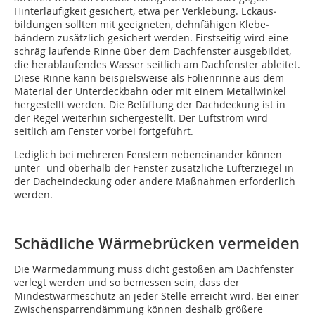
Hinter­läu­figkeit gesichert, etwa per Verklebung. Eck­aus­
bildun­gen sollten mit geeigne­ten, dehn­fä­hi­gen Kle­be­­
bändern zu­sätzlich gesichert werden. Firstseitig wird eine
schräg laufende Rinne über dem Dachfenster ausgebildet,
die herablau­fen­des Wasser seitlich am Dach­fenster ableitet.
Diese Rinne kann beispielsweise als Folienrinne aus dem
Material der Unterdeckbahn oder mit einem Metallwinkel
hergestellt werden. Die Belüftung der Dachdeckung ist in
der Regel weiterhin sichergestellt. Der Luftstrom wird
seitlich am Fenster vor­bei fortgeführt.
Le­diglich bei mehreren Fenstern nebeneinander kön­nen
unter- und oberhalb der Fenster zusätzliche Lüfter­ziegel in
der Dach­eindeckung oder andere Maß­nahmen erfor­der­lich
werden.
Schädliche Wärmebrücken vermeiden
Die Wärmedämmung muss dicht gestoßen am Dachfenster
verlegt werden und so bemessen sein, dass der
Mindestwärmeschutz an jeder Stelle erreicht wird. Bei einer
Zwischensparrendämmung können deshalb größere