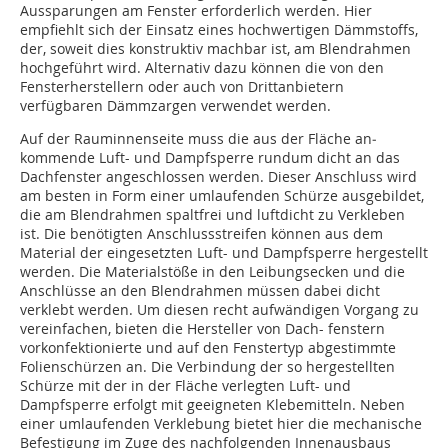
Aussparungen am Fenster erforderlich werden. Hier
empfiehlt sich der Einsatz eines hoch­wer­tigen Dämm­stoffs,
der, soweit dies konstruktiv machbar ist, am Blendrahmen
hochgeführt wird. Alter­nativ dazu kön­nen die von den
Fensterherstellern oder auch von Dritt­an­bie­tern
verfügbaren Dämmzargen verwendet wer­den.
Auf der Rauminnenseite muss die aus der Flä­che an­
kommende Luft- und Dampfsperre rundum dicht an das
Dachfenster angeschlossen werden. Dieser An­schluss wird
am besten in Form einer umlaufenden Schür­ze ausgebildet,
die am Blendrahmen spaltfrei und luftdicht zu Verkleben
ist. Die benötigten An­schlussstreifen können aus dem
Material der eingesetzten Luft- und Dampfsperre her­gestellt
werden. Die Materialstöße in den Leibungsecken und die
Anschlüsse an den Blendrahmen müssen dabei dicht
verklebt werden. Um diesen recht aufwändigen Vorgang zu
vereinfachen, bieten die Hersteller von Dach- ­fenstern
vorkonfektionierte und auf den Fenstertyp ab­ge­stimmte
Folienschürzen an. Die Verbindung der so hergestellten
Schürze mit der in der Fläche verlegten Luft- und
Dampfsperre erfolgt mit geeig­neten Klebemitteln. Neben
einer umlaufenden Verkle­bung bietet hier die mechanische
Befestigung im Zuge des nachfolgenden Innenausbaus