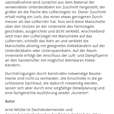
satzmaßnahme wird zunächst aus dem Material der
verwendeten Unterdeckbahn ein Zuschnitt hergestellt, der
grö­ßer als die Fläche des Lüfterziegels ist. Dieser Zuschnitt
erhält mittig ein Loch, das einen etwas geringeren Durch­
messer als das Lüfterrohr hat. Nun wird diese Manschette
über den Stutzen an der Unterseite des Formziegels
geschoben, aus­gerichtet und dicht ver­klebt. An­schlie­ßend
setzt man den Lüfterziegel mit Manschette auf das
Lüfterrohr, schließt das Rohr an und verklebt die
Manschette allseitig mit geeig­neten Klebe­bändern auf der
Unterdeckbahn oder Unterspannbahn. Auf der Raum­
innenseite erfolgt der Anschluss der Luft- und Dampf­sperre
an den Sanitärlüfter mit mög­lichst dehn­baren Kle­be­
bändern
.
Durchdringungen durch konstruktiv notwendige Bau­ele­
mente sind nicht zu vermeiden. Die Einschnitte in die ge­
schlossene Dach­haut, die dadurch notwendig werden,
lassen sich aber durch eine sorg­fältige Detailplanung und
eine fach­ge­rechte Aus­füh­rung wieder „kurieren“.
Autor
Arne Witzke ist Dachdeckermeister und