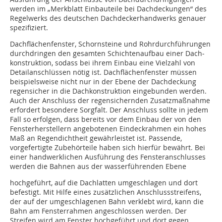
werden im „Merk­blatt Einbauteile bei Dachdeckungen“ des
Regelwerks des deutschen Dachdeckerhandwerks genauer
spezifiziert.
Dachflächenfenster, Schornsteine und Rohrdurch­führun­gen
durchdringen den gesamten Schichtenaufbau einer Dach­
konstruktion, sodass bei ihrem Einbau eine Vielzahl von
Detail­an­schlüs­­sen nötig ist. Dachflächenfenster müssen
beispielsweise nicht nur in der Ebene der Dachdeckung
regensicher in die Dachkonstruktion ein­ge­bunden werden.
Auch der An­schluss der regensichernden Zusatzmaßnahme
erfordert be­­sondere Sorgfalt. Der Anschluss sollte in jedem
Fall so erfolgen, dass bereits vor dem Einbau der von den
Fenste­r­herstellern angebotenen Eindeckrahmen ein hohes
Maß an Regen­dichtheit gewährleistet ist. Passende,
vorgefer­tigte Zubehörteile haben sich hierfür bewährt. Bei
einer handwerklichen Ausführung des Fensteranschlusses
werden die Bahnen aus der wasserführenden Ebene
hoch­geführt, auf die Dachlatten umgeschlagen und dort
befestigt. Mit Hilfe eines zusätzlichen Anschlussstreifens,
der auf der umgeschlagenen Bahn verklebt wird, kann die
Bahn am Fensterrahmen an­geschlossen werden. Der
Streifen wird am Fenster hoch­geführt und dort gegen