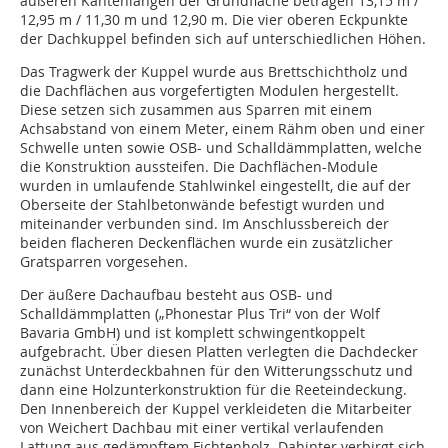
äußeren Kantenlängen der Grundfläche betragen 13,15 m /
12,95 m / 11,30 m und 12,90 m. Die vier oberen Eckpunkte
der Dachkuppel befinden sich auf unterschiedlichen Höhen.
Das Tragwerk der Kuppel wurde aus Brettschichtholz und
die Dachflächen aus vorgefertigten Modulen hergestellt.
Diese setzen sich zusammen aus Sparren mit einem
Achsabstand von einem Meter, einem Rähm oben und einer
Schwelle unten sowie OSB- und Schalldämmplatten, welche
die Konstruktion aussteifen. Die Dachflächen-Module
wurden in umlaufende Stahlwinkel eingestellt, die auf der
Oberseite der Stahlbetonwände befestigt wurden und
miteinander verbunden sind. Im Anschlussbereich der
beiden flacheren Deckenflächen wurde ein zusätzlicher
Gratsparren vorgesehen.
Der äußere Dachaufbau besteht aus OSB- und
Schalldämmplatten („Phonestar Plus Tri“ von der Wolf
Bavaria GmbH) und ist komplett schwingentkoppelt
aufgebracht. Über diesen Platten verlegten die Dachdecker
zunächst Unterdeckbahnen für den Witterungsschutz und
dann eine Holzunterkonstruktion für die Reeteindeckung.
Den Innenbereich der Kuppel verkleideten die Mitarbeiter
von Weichert Dachbau mit einer vertikal verlaufenden
Lattung aus gedämpftem Fichtenholz. Dahinter verbirgt sich