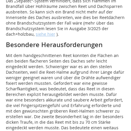
Das „Sepatec“-System verhindert, dass sich Flammen im
Brandfall über Hohlräume zwischen Reet und Dachsparren
ausbreiten. So kann sich ein Brand nicht mehr auf der
Innenseite des Daches ausbreiten, wie dies bei Reetdächern
ohne Brandschutzsystem der Fall wäre (mehr über das
Brandschutzsystem lesen Sie in Ausgabe 3/2025 der
dach+holzbau,
siehe hier
).
Besondere Herausforderungen
Mit dem handgeschnittenen Reet konnten die Flächen an
den beiden flacheren Seiten des Daches sehr leicht
eingedeckt werden. Schwieriger war es an den steilen
Dachseiten, weil die Reet-Halme aufgrund ihrer Länge dafür
weniger geeignet waren und über die Drähte aufwendiger
fixiert werden mussten. Gefordert war eine gewisse
Scharfkantigkeit, was bedeutet, dass das Reet in diesen
Bereichen explizit herausgebildet werden musste. Dafür
war eine besonders akkurate und saubere Arbeit gefordert,
die viel Fingerspitzengefühl und Erfahrung erforderte und
mit den gewünschten gröberen Reet-Halmen schwerer zu
erstellen war. Die zweite Besonderheit lag in der besonders
dicken Traufe, in die das Reet mit bis zu 70 cm Stärke
eingedeckt werden musste. Das bedeutete einen weitaus