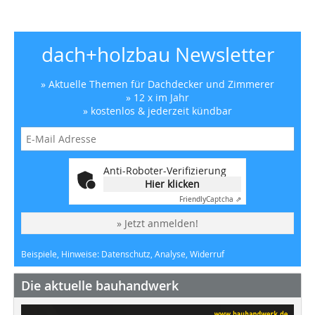
dach+holzbau Newsletter
» Aktuelle Themen für Dachdecker und Zimmerer
» 12 x im Jahr
» kostenlos & jederzeit kündbar
Anti-Roboter-Verifizierung
Hier klicken
Friendly
Captcha ⇗
» Jetzt anmelden!
Beispiele, Hinweise: Datenschutz, Analyse, Widerruf
Die aktuelle bauhandwerk