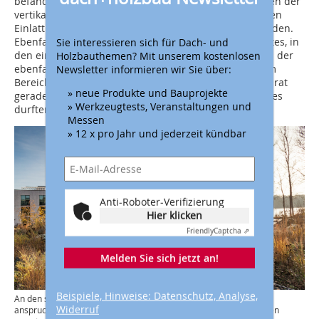
befanden sich laut Marco Weichert in den steilen Ecken der
vertikalen Dachflächen. Hier konnte mit einer speziellen
Einlattung vorab das gewünschte Ergebnis erzielt werden.
Ebenfalls herausfordernd war die Gestaltung des Firstes, in
Sie interessieren sich für Dach- und
den ein großes Glasdachfenster eingebaut wurde und der
Holzbauthemen? Mit unserem kostenlosen
ebenfalls mit Reet eingedeckt werden sollte. In diesem
Newsletter informieren wir Sie über:
Bereich, dem Abschluss des Daches, musste eine akkurat
» neue Produkte und Bauprojekte
gerade Linie des Reets herausgearbeitet werden und es
» Werkzeugtests, Veranstaltungen und
durften ebenfalls keine Bindedrähte sichtbar sein.
Messen
» 12 x pro Jahr und jederzeit kündbar
Anti-Roboter-Verifizierung
Hier klicken
Friendly
Captcha ⇗
Melden Sie sich jetzt an!
Beispiele, Hinweise: Datenschutz, Analyse,
An den steilen Dachseiten war die Reeteindeckung besonders
Widerruf
anspruchsvoll, weil die Reet-Halme hier aufwendiger fixiert werden