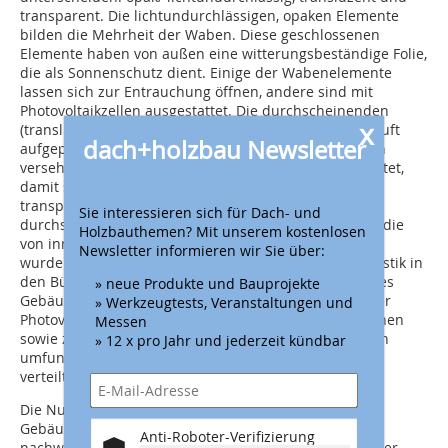
transparent. Die lichtundurchlässigen, opaken Elemente
bilden die Mehrheit der Waben. Diese geschlossenen
Elemente haben von außen eine witterungsbeständige Folie,
die als Sonnenschutz dient. Einige der Wabenelemente
lassen sich zur Entrauchung öffnen, andere sind mit
Photovoltaikzellen ausgestattet. Die durchscheinenden
x
(transluzenten) Wabenelemente sind wie Kissen mit Luft
dach+holzbau Newsletter
aufgepumpt und in der Mitte mit Polycarbonat-Platten
versehen. Diese Elemente werden ständig leicht belüftet,
damit sie dauerhaft unter Spannung stehen. Die
transparenten Wabenelemente bestehen aus
Sie interessieren sich für Dach- und
durchsichtigem Glas. 124 hölzerne Schweizer Kreuze, die
Holzbauthemen? Mit unserem kostenlosen
von innen vereinzelt in das Gittertragwerk eingesetzt
Newsletter informieren wir Sie über:
wurden, sollen dank ihrer feinen Perforierung die Akustik in
den Büros verbessern. Zur Beheizung und Kühlung des
» neue Produkte und Bauprojekte
Gebäudes wird Grundwasser und Solarstrom aus einer
» Werkzeugtests, Veranstaltungen und
Photovoltaikanlage genutzt. Neun unterirdische Brunnen
Messen
sowie zwei ehemalige Öltanks, die zu Wasserspeichern
» 12 x pro Jahr und jederzeit kündbar
umfunktioniert wurden, sind auf dem gesamten Areal
verteilt.
Die Nutzung erneuerbarer Energien für den
Gebäudebetrieb trifft im Swatch-Neubau auf den
Anti-Roboter-Verifizierung
nachwachsenden Rohstoff Holz, der hier in einzigartiger