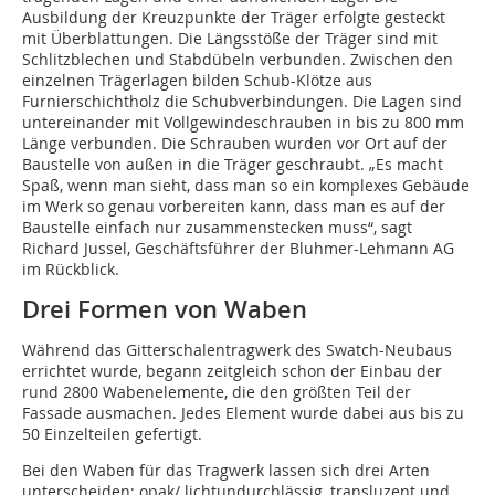
Ausbildung der Kreuzpunkte der Träger erfolgte gesteckt
mit Überblattungen. Die Längsstöße der Träger sind mit
Schlitzblechen und Stabdübeln verbunden. Zwischen den
einzelnen Trägerlagen bilden Schub-Klötze aus
Furnierschichtholz die Schubverbindungen. Die Lagen sind
untereinander mit Vollgewindeschrauben in bis zu 800 mm
Länge verbunden. Die Schrauben wurden vor Ort auf der
Baustelle von außen in die Träger geschraubt. „Es macht
Spaß, wenn man sieht, dass man so ein komplexes Gebäude
im Werk so genau vorbereiten kann, dass man es auf der
Baustelle einfach nur zusammenstecken muss“, sagt
Richard Jussel, Geschäftsführer der Bluhmer-Lehmann AG
im Rückblick.
Drei Formen von Waben
Während das Gitterschalentragwerk des Swatch-Neubaus
errichtet wurde, begann zeitgleich schon der Einbau der
rund 2800 Wabenelemente, die den größten Teil der
Fassade ausmachen. Jedes Element wurde dabei aus bis zu
50 Einzelteilen gefertigt.
Bei den Waben für das Tragwerk lassen sich drei Arten
unterscheiden: opak/ lichtundurchlässig, transluzent und