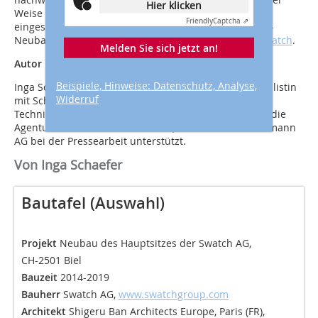
Hier klicken
Weise für ein spektakuläres Gitterschalen-Tragwerk
Friendly
Captcha ⇗
eingesetzt wurde. Weitere Informationen zum Swatch-
Neubau finden Sie unter
www.blumer-lehmann.ch/swatch
.
Melden Sie sich jetzt an!
Autor
Beispiele, Hinweise: Datenschutz, Analyse,
Inga Schaefer ist freie Architektur- und Baufachjournalistin
Widerruf
mit Schwerpunkten im Bereich klimagerechtes Bauen,
Technik und Holzbau. Sie schreibt unter anderem für die
Agentur Proesler Kommunikation, die die Blumer-Lehmann
AG bei der Pressearbeit unterstützt.
Von Inga Schaefer
Bautafel (Auswahl)
Projekt
Neubau des Hauptsitzes der Swatch AG,
CH-2501 Biel
Bauzeit
2014-2019
Bauherr
Swatch AG,
www.swatchgroup.com
Architekt
Shigeru Ban Architects Europe, Paris (FR),