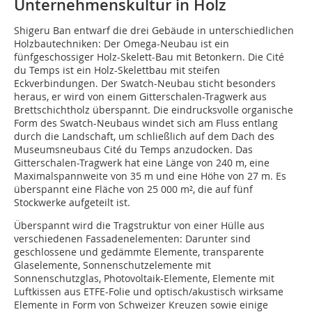
Unternehmenskultur in Holz
Shigeru Ban entwarf die drei Gebäude in unterschiedlichen
Holzbautechniken: Der Omega-Neubau ist ein
fünfgeschossiger Holz-Skelett-Bau mit Betonkern. Die Cité
du Temps ist ein Holz-Skelettbau mit steifen
Eckverbindungen. Der Swatch-Neubau sticht besonders
heraus, er wird von einem Gitterschalen-Tragwerk aus
Brettschichtholz überspannt. Die eindrucksvolle organische
Form des Swatch-Neubaus windet sich am Fluss entlang
durch die Landschaft, um schließlich auf dem Dach des
Museumsneubaus Cité du Temps anzudocken. Das
Gitterschalen-Tragwerk hat eine Länge von 240 m, eine
Maximalspannweite von 35 m und eine Höhe von 27 m. Es
überspannt eine Fläche von 25 000 m², die auf fünf
Stockwerke aufgeteilt ist.
Überspannt wird die Tragstruktur von einer Hülle aus
verschiedenen Fassadenelementen: Darunter sind
geschlossene und gedämmte Elemente, transparente
Glaselemente, Sonnenschutzelemente mit
Sonnenschutzglas, Photovoltaik-Elemente, Elemente mit
Luftkissen aus ETFE-Folie und optisch/akustisch wirksame
Elemente in Form von Schweizer Kreuzen sowie einige