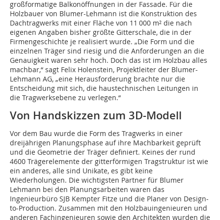
großformatige Balkonöffnungen in der Fassade. Für die
Holzbauer von Blumer-Lehmann ist die Konstruktion des
Dachtragwerks mit einer Fläche von 11 000 m² die nach
eigenen Angaben bisher größte Gitterschale, die in der
Firmengeschichte je realisiert wurde. „Die Form und die
einzelnen Träger sind riesig und die Anforderungen an die
Genauigkeit waren sehr hoch. Doch das ist im Holzbau alles
machbar,“ sagt Felix Holenstein, Projektleiter der Blumer-
Lehmann AG, „eine Herausforderung brachte nur die
Entscheidung mit sich, die haustechnischen Leitungen in
die Tragwerksebene zu verlegen.“
Von Handskizzen zum 3D-Modell
Vor dem Bau wurde die Form des Tragwerks in einer
dreijährigen Planungsphase auf ihre Machbarkeit geprüft
und die Geometrie der Träger definiert. Keines der rund
4600 Trägerelemente der gitterförmigen Tragstruktur ist wie
ein anderes, alle sind Unikate, es gibt keine
Wiederholungen. Die wichtigsten Partner für Blumer
Lehmann bei den Planungsarbeiten waren das
Ingenieurbüro SJB Kempter Fitze und die Planer von Design-
to-Production. Zusammen mit den Holzbauingenieuren und
anderen Fachingenieuren sowie den Architekten wurden die