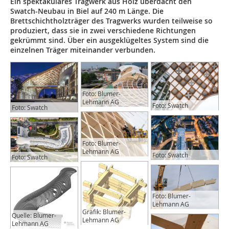
Ein spektakuläres Tragwerk aus Holz überdacht den
Swatch-Neubau in Biel auf 240 m Länge. Die
Brettschichtholzträger des Tragwerks wurden teilweise so
produziert, dass sie in zwei verschiedene Richtungen
gekrümmt sind. Über ein ausgeklügeltes System sind die
einzelnen Träger miteinander verbunden.
Foto: Blumer-
Lehmann AG
Foto: Swatch
Foto: Swatch
Foto: Blumer-
Lehmann AG
Foto: Swatch
Foto: Swatch
Foto: Blumer-
Lehmann AG
Grafik: Blumer-
Quelle: Blumer-
Lehmann AG
Lehmann AG