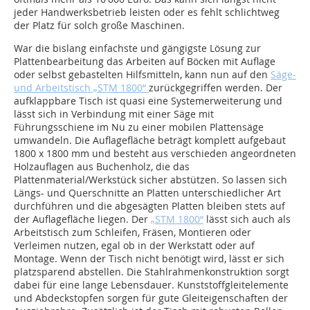
jeder Handwerksbetrieb leisten oder es fehlt schlichtweg
der Platz für solch große Maschinen.
War die bislang einfachste und gängigste Lösung zur
Plattenbearbeitung das Arbeiten auf Böcken mit Auflage
oder selbst gebastelten Hilfsmitteln, kann nun auf den
Säge-
und Arbeitstisch „STM 1800“
zurückgegriffen werden. Der
aufklappbare Tisch ist quasi eine Systemerweiterung und
lässt sich in Verbindung mit einer Säge mit
Führungsschiene im Nu zu einer mobilen Plattensäge
umwandeln. Die Auflagefläche beträgt komplett aufgebaut
1800 x 1800 mm und besteht aus verschieden angeordneten
Holzauflagen aus Buchenholz, die das
Plattenmaterial/Werkstück sicher abstützen. So lassen sich
Längs- und Querschnitte an Platten unterschiedlicher Art
durchführen und die abgesägten Platten bleiben stets auf
der Auflagefläche liegen. Der
„STM 1800“
lässt sich auch als
Arbeitstisch zum Schleifen, Fräsen, Montieren oder
Verleimen nutzen, egal ob in der Werkstatt oder auf
Montage. Wenn der Tisch nicht benötigt wird, lässt er sich
platzsparend abstellen. Die Stahlrahmenkonstruktion sorgt
dabei für eine lange Lebensdauer. Kunststoffgleitelemente
und Abdeckstopfen sorgen für gute Gleiteigenschaften der