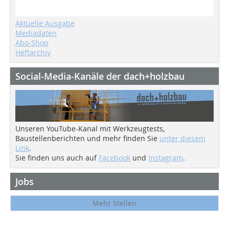
Aktuelle Ausgabe
Mediadaten
Abo-Shop
Heftarchiv
Social-Media-Kanäle der dach+holzbau
Unseren YouTube-Kanal mit Werkzeugtests,
Baustellenberichten und mehr finden Sie
unter diesem
Link
.
Sie finden uns auch auf
Facebook
und
Instagram
.
Jobs
Mehr Stellen