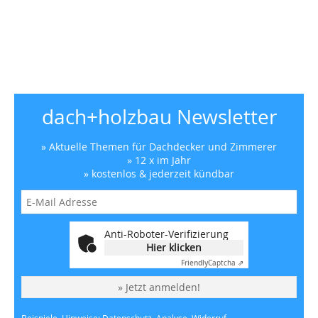
dach+holzbau Newsletter
» Aktuelle Themen für Dachdecker und Zimmerer
» 12 x im Jahr
» kostenlos & jederzeit kündbar
Anti-Roboter-Verifizierung
Hier klicken
Friendly
Captcha ⇗
» Jetzt anmelden!