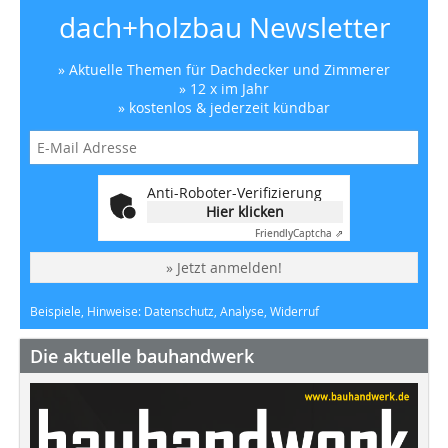
dach+holzbau Newsletter
» Aktuelle Themen für Dachdecker und Zimmerer
» 12 x im Jahr
» kostenlos & jederzeit kündbar
Anti-Roboter-Verifizierung
Hier klicken
Friendly
Captcha ⇗
» Jetzt anmelden!
Beispiele, Hinweise: Datenschutz, Analyse, Widerruf
Die aktuelle bauhandwerk