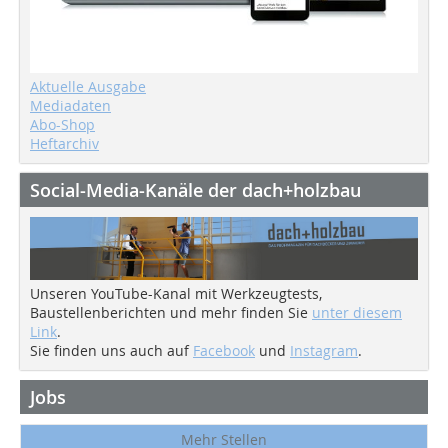
Aktuelle Ausgabe
Mediadaten
Abo-Shop
Heftarchiv
Social-Media-Kanäle der dach+holzbau
Unseren YouTube-Kanal mit Werkzeugtests,
Baustellenberichten und mehr finden Sie
unter diesem
Link
.
Sie finden uns auch auf
Facebook
und
Instagram
.
Jobs
Mehr Stellen