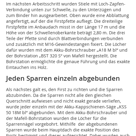
Im nächsten Arbeitsschritt wurden Stiele mit Loch-Zapfen-
Verbindung unten zur Schwelle, zu den Unterzügen und
zum Binder hin ausgearbeitet. Oben wurde eine Abblattung
angefertigt, auf der die Firstpfette aufliegt. Die dreiteilige
Firstpfette im Anbaudach misst in der Länge 17 m und die
Höhe von der Schwellenoberkante beträgt 2,80 m. Die drei
Teile der Pfette sind durch Blattverbindungen verbunden
und zusätzlich mit M16-Gewindestangen fixiert. Die Löcher
dafür wurden mit dem Akku-Bohrschrauber „A18 M bl“ und
der Bohrstation „BST 320 S“ von Mafell hergestellt. Die
Bohrstation ermöglichte die genaue Führung und das exakte
Eintauchen ins Holz.
Jeden Sparren einzeln abgebunden
Als nächstes galt es, den First zu richten und die Sparren
abzubinden. Da die Sparren nicht alle den gleichen
Querschnitt aufwiesen und nicht exakt gerade verliefen,
wurde jeder einzeln mit der Akku-Kappschienen-Säge „KSS
50 18M bl“ abgebunden. Mit dem Akku-Bohrschrauber und
der Mafell-Bohrstation wurden die Löcher für die
Sparrennägel vorgebohrt. Mithilfe der abgebundenen
Sparren wurde beim Hauptdach die exakte Position des
Firsts bestimmt und dieser aufgerichtet. Dabei wurden auch