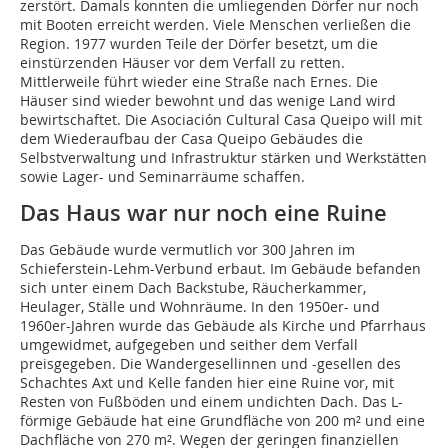
zerstört. Damals konnten die umliegenden Dörfer nur noch
mit Booten erreicht werden. Viele Menschen verließen die
Region. 1977 wurden Teile der Dörfer besetzt, um die
einstürzenden Häuser vor dem Verfall zu retten.
Mittlerweile führt wieder eine Straße nach Ernes. Die
Häuser sind wieder bewohnt und das wenige Land wird
bewirtschaftet. Die Asociación Cultural Casa Queipo will mit
dem Wiederaufbau der Casa Queipo Gebäudes die
Selbstverwaltung und Infrastruktur stärken und Werkstätten
sowie Lager- und Seminarräume schaffen.
Das Haus war nur noch eine Ruine
Das Gebäude wurde vermutlich vor 300 Jahren im
Schieferstein-Lehm-Verbund erbaut. Im Gebäude befanden
sich unter einem Dach Backstube, Räucherkammer,
Heulager, Ställe und Wohnräume. In den 1950er- und
1960er-Jahren wurde das Gebäude als Kirche und Pfarrhaus
umgewidmet, aufgegeben und seither dem Verfall
preisgegeben. Die Wandergesellinnen und -gesellen des
Schachtes Axt und Kelle fanden hier eine Ruine vor, mit
Resten von Fußböden und einem undichten Dach. Das L-
förmige Gebäude hat eine Grundfläche von 200 m² und eine
Dachfläche von 270 m². Wegen der geringen finanziellen