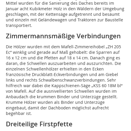
Mittel wurden für die Sanierung des Daches bereits im
Januar acht Kubikmeter Holz in den Wäldern der Umgebung
geschlagen, mit der Kettensäge aufgetrennt und besäumt
und einzeln mit Geländewagen und Traktoren zur Baustelle
transportiert.
Zimmermannsmäßige Verbindungen
Die Hölzer wurden mit dem Mafell-Zimmereihobel „ZH 205
Ec“ winklig und gerade auf Maß gehobelt: die Sparren auf
16 x 12 cm und die Pfetten auf 18 x 14 cm. Danach ging es
daran, die Schwellen auszuarbeiten und auszurichten. Die
einzelnen Schwellenhölzer erhielten in den Ecken
französische Druckblatt-Eckverbindungen und am Giebel
links und rechts Schwalbenschwanzverbindungen. Sehr
hilfreich war dabei die Kappschienen-Säge „KSS 60 18M bl“
von Mafell. Auf die ausnivellierten Schwellen wurden im
Anbaudach die krummen Binder und Unterzüge gestellt.
Krumme Hölzer wurden als Binder und Unterzüge
eingebaut, damit der Dachboden möglichst aufrecht
begehbar ist.
Dreiteilige Firstpfette