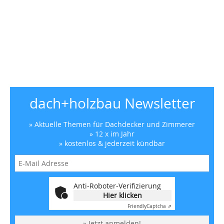
dach+holzbau Newsletter
» Aktuelle Themen für Dachdecker und Zimmerer
» 12 x im Jahr
» kostenlos & jederzeit kündbar
Anti-Roboter-Verifizierung
Hier klicken
Friendly
Captcha ⇗
» Jetzt anmelden!