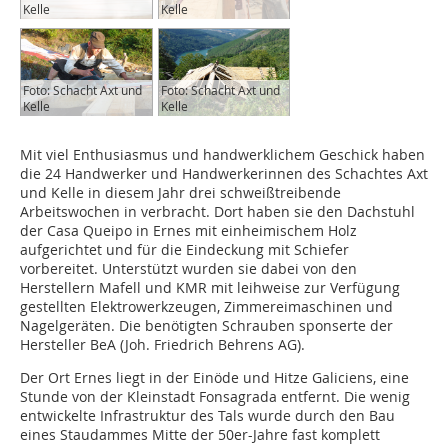
Kelle
Kelle
Foto: Schacht Axt und
Foto: Schacht Axt und
Kelle
Kelle
Mit viel Enthusiasmus und handwerklichem Geschick haben
die 24 Handwerker und Handwerkerinnen des Schachtes Axt
und Kelle in diesem Jahr drei schweißtreibende
Arbeitswochen in verbracht. Dort haben sie den Dachstuhl
der Casa Queipo in Ernes mit einheimischem Holz
aufgerichtet und für die Eindeckung mit Schiefer
vorbereitet. Unterstützt wurden sie dabei von den
Herstellern Mafell und KMR mit leihweise zur Verfügung
gestellten Elektrowerkzeugen, Zimmereimaschinen und
Nagelgeräten. Die benötigten Schrauben sponserte der
Hersteller BeA (Joh. Friedrich Behrens AG).
Der Ort Ernes liegt in der Einöde und Hitze Galiciens, eine
Stunde von der Kleinstadt Fonsagrada entfernt. Die wenig
entwickelte Infrastruktur des Tals wurde durch den Bau
eines Staudammes Mitte der 50er-Jahre fast komplett