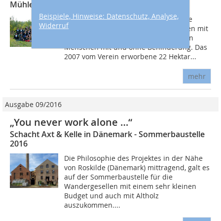
Mühlenkraft
Beispiele, Hinweise: Datenschutz, Analyse,
Der Verein Mühlenkraft e.V. fördert die
Widerruf
persönliche Entwicklung von Menschen mit
Behinderung und das Miteinander von
Menschen mit und ohne Behinderung. Das
2007 vom Verein erworbene 22 Hektar...
mehr
Ausgabe 09/2016
„You never work alone …“
Schacht Axt & Kelle in Dänemark - Sommerbaustelle
2016
Die Philosophie des Projektes in der Nähe
von Roskilde (Dänemark) mittragend, galt es
auf der Sommerbaustelle für die
Wandergesellen mit einem sehr kleinen
Budget und auch mit Altholz
auszukommen....