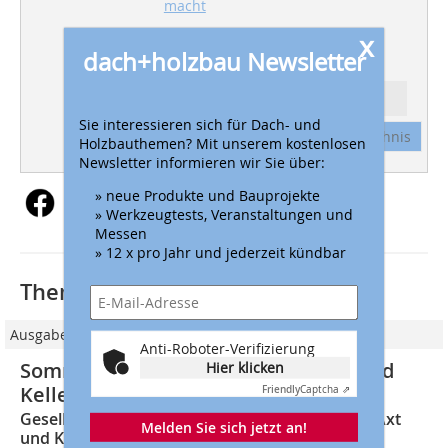
macht
x
ZÜNFTIG
Wandergesellen auf
dach+holzbau Newsletter
Sommerbaustelle in Spanien
Ressort: ZÜNFTIG
Sie interessieren sich für Dach- und
Abonnement
Inhaltsverzeichnis
Holzbauthemen? Mit unserem kostenlosen
Newsletter informieren wir Sie über:
» neue Produkte und Bauprojekte
» Werkzeugtests, Veranstaltungen und
Messen
» 12 x pro Jahr und jederzeit kündbar
Thematisch passende Artikel:
Ausgabe 07/2018
Anti-Roboter-Verifizierung
Sommerbaustelle des Schacht Axt und
Hier klicken
Kelle 2018
Friendly
Captcha ⇗
Gesellinnen- und Gesellenvereinigung Schacht Axt
Melden Sie sich jetzt an!
und Kelle baut vier Bauwagen für den Verein