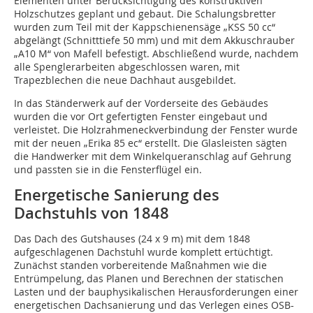
Elementen unter Berücksichtigung des konstruktiven
Holzschutzes geplant und gebaut. Die Schalungsbretter
wurden zum Teil mit der Kappschienensäge „KSS 50 cc“
abgelängt (Schnitttiefe 50 mm) und mit dem Akkuschrauber
„A10 M“ von Mafell befestigt. Abschließend wurde, nachdem
alle Spenglerarbeiten abgeschlossen waren, mit
Trapezblechen die neue Dachhaut ausgebildet.
In das Ständerwerk auf der Vorderseite des Gebäudes
wurden die vor Ort gefertigten Fenster eingebaut und
verleistet. Die Holzrahmeneckverbindung der Fenster wurde
mit der neuen „Erika 85 ec“ erstellt. Die Glasleisten sägten
die Handwerker mit dem Winkelqueranschlag auf Gehrung
und passten sie in die Fensterflügel ein.
Energetische Sanierung des
Dachstuhls von 1848
Das Dach des Gutshauses (24 x 9 m) mit dem 1848
aufgeschlagenen Dachstuhl wurde komplett ertüchtigt.
Zunächst standen vorbereitende Maßnahmen wie die
Entrümpelung, das Planen und Berechnen der statischen
Lasten und der bauphysikalischen Herausforderungen einer
energetischen Dachsanierung und das Verlegen eines OSB-