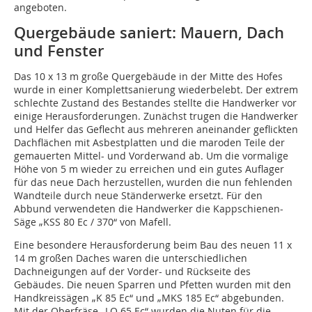
angeboten.
Quergebäude saniert: Mauern, Dach
und Fenster
Das 10 x 13 m große Quergebäude in der Mitte des Hofes
wurde in einer Komplettsanierung wiederbelebt. Der extrem
schlechte Zustand des Bestandes stellte die Handwerker vor
einige Herausforderungen. Zunächst trugen die Handwerker
und Helfer das Geflecht aus mehreren aneinander geflickten
Dachflächen mit Asbestplatten und die maroden Teile der
gemauerten Mittel- und Vorderwand ab. Um die vormalige
Höhe von 5 m wieder zu erreichen und ein gutes Auflager
für das neue Dach herzustellen, wurden die nun fehlenden
Wandteile durch neue Ständerwerke ersetzt. Für den
Abbund verwendeten die Handwerker die Kappschienen-
Säge „KSS 80 Ec / 370“ von Mafell.
Eine besondere Herausforderung beim Bau des neuen 11 x
14 m großen Daches waren die unterschiedlichen
Dachneigungen auf der Vorder- und Rückseite des
Gebäudes. Die neuen Sparren und Pfetten wurden mit den
Handkreissägen „K 85 Ec“ und „MKS 185 Ec“ abgebunden.
Mit der Oberfräse „LO 65 Ec“ wurden die Nuten für die