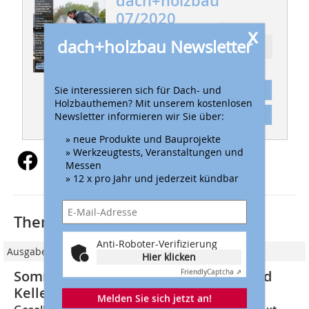
dach+holzbau
07/2020
x
dach+holzbau Newsletter
Ressort: ZÜNFTIG
Sie interessieren sich für Dach- und
Abonnement
Holzbauthemen? Mit unserem kostenlosen
Inhaltsverzeichnis
Newsletter informieren wir Sie über:
» neue Produkte und Bauprojekte
» Werkzeugtests, Veranstaltungen und
Messen
» 12 x pro Jahr und jederzeit kündbar
Thematisch passende Artikel:
Anti-Roboter-Verifizierung
Ausgabe 07/2018
Hier klicken
Sommerbaustelle des Schacht Axt und
Friendly
Captcha ⇗
Kelle 2018
Melden Sie sich jetzt an!