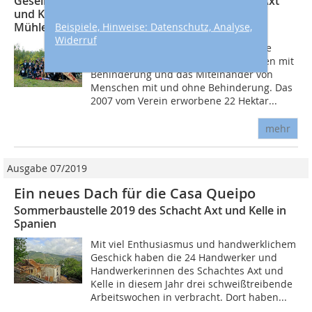
Gesellinnen- und Gesellenvereinigung Schacht Axt
und Kelle baut vier Bauwagen für den Verein
Mühlenkraft
Beispiele, Hinweise: Datenschutz, Analyse,
Widerruf
Der Verein Mühlenkraft e.V. fördert die
persönliche Entwicklung von Menschen mit
Behinderung und das Miteinander von
Menschen mit und ohne Behinderung. Das
2007 vom Verein erworbene 22 Hektar...
mehr
Ausgabe 07/2019
Ein neues Dach für die Casa Queipo
Sommerbaustelle 2019 des Schacht Axt und Kelle in
Spanien
Mit viel Enthusiasmus und handwerklichem
Geschick haben die 24 Handwerker und
Handwerkerinnen des Schachtes Axt und
Kelle in diesem Jahr drei schweißtreibende
Arbeitswochen in verbracht. Dort haben...