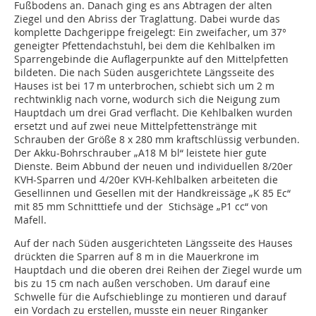
Fußbodens an. Danach ging es ans Abtragen der alten
Ziegel und den Abriss der Traglattung. Dabei wurde das
komplette Dachgerippe freigelegt: Ein zweifacher, um 37°
geneigter Pfettendachstuhl, bei dem die Kehlbalken im
Sparrengebinde die Auflagerpunkte auf den Mittelpfetten
bildeten. Die nach Süden ausgerichtete Längsseite des
Hauses ist bei 17 m unterbrochen, schiebt sich um 2 m
rechtwinklig nach vorne, wodurch sich die Neigung zum
Hauptdach um drei Grad verflacht. Die Kehlbalken wurden
ersetzt und auf zwei neue Mittelpfettenstränge mit
Schrauben der Größe 8 x 280 mm kraftschlüssig verbunden.
Der Akku-Bohrschrauber „A18 M bl“ leistete hier gute
Dienste. Beim Abbund der neuen und individuellen 8/20er
KVH-Sparren und 4/20er KVH-Kehlbalken arbeiteten die
Gesellinnen und Gesellen mit der Handkreissäge „K 85 Ec“
mit 85 mm Schnitttiefe und der Stichsäge „P1 cc“ von
Mafell.
Auf der nach Süden ausgerichteten Längsseite des Hauses
drückten die Sparren auf 8 m in die Mauerkrone im
Hauptdach und die oberen drei Reihen der Ziegel wurde um
bis zu 15 cm nach außen verschoben. Um darauf eine
Schwelle für die Aufschieblinge zu montieren und darauf
ein Vordach zu erstellen, musste ein neuer Ringanker