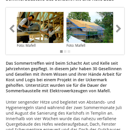
Foto: Mafell
Foto: Mafell
Foto: Ma
Das Sommertreffen wird beim Schacht Axt und Kelle seit
Jahrzehnten gepflegt. In diesem Jahr haben 30 Gesellinnen
und Gesellen mit ihrem Wissen und ihrer Hände Arbeit für
Kost und Logis bei einem Projekt in der Uckermark
geholfen. Unterstützt wurden sie für die Dauer der
Sommerbaustelle mit Elektrowerkzeugen von Mafell.
Unter sengender Hitze und begleitet von Abstands- und
Hygieneregeln stand während der zwei Sommermonate Juli
und August die Sanierung des Karlshofs in Templin an.
Innerhalb von vier Wochen wurde das nahezu verfallene
Quergebäude des Hofes wiederaufgebaut, Dach, Fenster
und Scheunentore erneuert und das Dach des Gutshauses