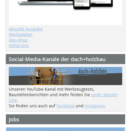
Aktuelle Ausgabe
Mediadaten
Abo-Shop
Heftarchiv
Social-Media-Kanäle der dach+holzbau
Unseren YouTube-Kanal mit Werkzeugtests,
Baustellenberichten und mehr finden Sie
unter diesem
Link
.
Sie finden uns auch auf
Facebook
und
Instagram
.
Jobs