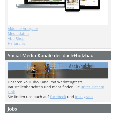
Aktuelle Ausgabe
Mediadaten
Abo-Shop
Heftarchiv
Social-Media-Kanäle der dach+holzbau
Unseren YouTube-Kanal mit Werkzeugtests,
Baustellenberichten und mehr finden Sie
unter diesem
Link
.
Sie finden uns auch auf
Facebook
und
Instagram
.
Jobs