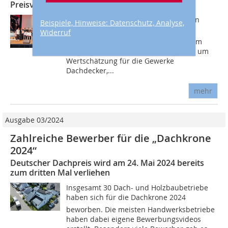
Preisverleihung in Gütersloh am 25. Mai 2022
Das Magazin dach + holzbau hatte den
Beispiele, Hinweise: Datenschutz, Analyse,
Deutschen Dachpreis Dachkrone in
Widerruf
Kooperation mit Dachdeckermarkt24 im
vergangenen Jahr erstmals ausgelobt, um
Wertschätzung für die Gewerke
Dachdecker,...
mehr
Ausgabe 03/2024
Zahlreiche Bewerber für die „Dachkrone
2024“
Deutscher Dachpreis wird am 24. Mai 2024 bereits
zum dritten Mal verliehen
Insgesamt 30 Dach- und Holzbaubetriebe
haben sich für die Dachkrone 2024
beworben. Die meisten Handwerksbetriebe
haben dabei eigene Bewerbungsvideos