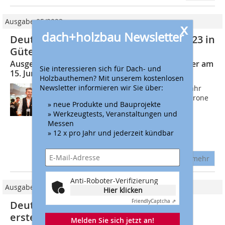
Ausgabe 05/2023
x
dach+holzbau Newsletter
Deutscher Dachpreis „Dachkrone“ 2023 in
Gütersloh verliehen
Ausgelassene Stimmung und glückliche Gewinner am
Sie interessieren sich für Dach- und
15. Juni in der Stadthalle Gütersloh
Holzbauthemen? Mit unserem kostenlosen
Newsletter informieren wir Sie über:
Nach der Premiere im vergangenen Jahr
wurde der Deutsche Dachpreis Dachkrone
» neue Produkte und Bauprojekte
dieses Jahr erneut in der Stadthalle
» Werkzeugtests, Veranstaltungen und
Gütersloh verliehen. Das Magazin
Messen
dach+holzbau hatte den Deutschen
» 12 x pro Jahr und jederzeit kündbar
Dachpreis 2022...
mehr
Anti-Roboter-Verifizierung
Ausgabe 04/2022
Hier klicken
Friendly
Captcha ⇗
Deutscher Dachpreis Dachkrone zum
ersten Mal verliehen
Melden Sie sich jetzt an!