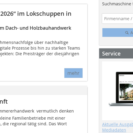
Suchmaschine f
2026“ im Lokschuppen in
e im Dach- und Holzbauhandwerk
A
hmensnachfolge über nachhaltige
itale Prozesse bis hin zu starken Teams
Service
ekten: Die Preisträger der diesjährigen
mehr
nft
mmererhandwerk  vermutlich denken
kleine Familienbetriebe mit einer
 die regional tätig sind. Das Wort
Aktuelle Ausga
Mediadaten