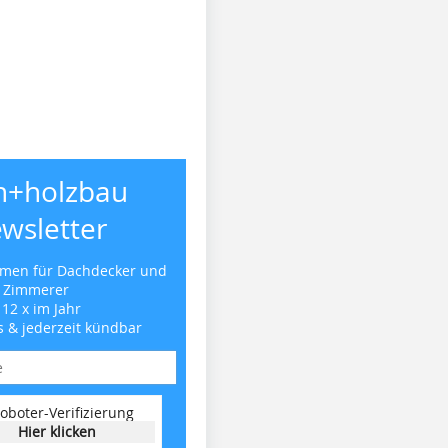
h+holzbau
wsletter
emen für Dachdecker und
Zimmerer
 12 x im Jahr
s & jederzeit kündbar
oboter-Verifizierung
Hier klicken