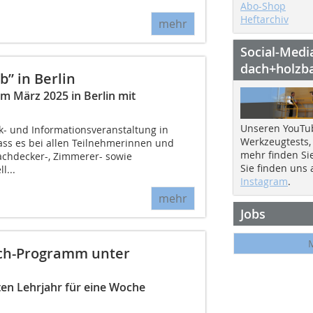
Abo-Shop
Heftarchiv
mehr
Social-Medi
dach+holzb
b” in Berlin
m März 2025 in Berlin mit
Unseren YouTu
- und Informationsveranstaltung in
Werkzeugtests,
ass es bei allen Teilnehmerinnen und
mehr finden Si
chdecker-, Zimmerer- sowie
Sie finden uns
l...
Instagram
.
mehr
Jobs
usch-Programm unter
en Lehrjahr für eine Woche