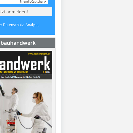
Friendly
Captcha ⇗
etzt anmelden!
e: Datenschutz, Analyse,
e bauhandwerk