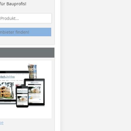
ür Bauprofis!
nbieter finden!
be