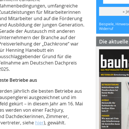
Rahmenbedingungen, umfangreiche
» J
Zusatzleistungen für Mitarbeiterinnen
und Mitarbeiter und auf die Förderung
und Ausbildung der jungen Generation.
Beispiele, Hinweis
Widerruf
Gerade der Austausch mit anderen
Unternehmern der Branche auf der
Die aktuell
Preisverleihung der „Dachkrone“ war
für Henning Hanebutt ein
ausschlaggebender Grund für die
Teilnahme am Deutschen Dachpreis
2025.
este Betriebe aus
den jährlich die besten Betriebe aus
auspenglerei ausgezeichnet und im
eld gekürt – in diesem Jahr am 16. Mai
s werden von einer Fachjury,
nd Dachdeckerinnen, Zimmerer,
vertreter, siehe
hier
), gewählt.