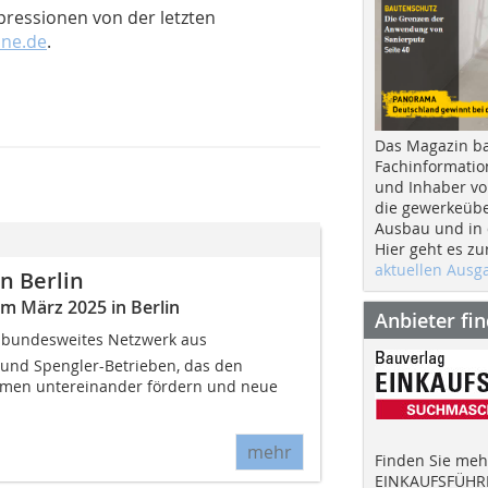
pressionen von der letzten
ne.de
.
Das Magazin b
Fachinformatio
und Inhaber vo
die gewerkeübe
Ausbau und in d
Hier geht es zu
aktuellen Aus
in Berlin
m März 2025 in Berlin
Anbieter fi
ein bundesweites Netzwerk aus
und Spengler-Betrieben, das den
men untereinander fördern und neue
mehr
Finden Sie mehr
EINKAUFSFÜHRE