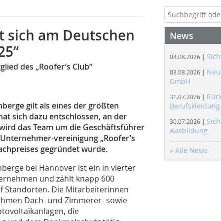
t sich am Deutschen
News
25“
Sich
04.08.2026 |
ied des „Roofer’s Club“
Neue
03.08.2026 |
GmbH
Rüc
31.07.2026 |
rge gilt als eines der größten
Berufskleidung
t sich dazu entschlossen, an der
Sich
30.07.2026 |
 wird das Team um die Geschäftsführer
Ausbildung
r Unternehmer-vereinigung „Roofer’s
achpreises gegründet wurde.
» Alle News
rge bei Hannover ist ein in vierter
ternehmen und zählt knapp 600
lf Standorten. Die Mitarbeiterinnen
ehmen Dach- und Zimmerer- sowie
tovoltaikanlagen, die