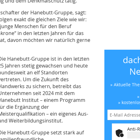
ng und dem Denkmalschutz tätig.
schafter der Hanebutt-Gruppe, sagt:
lgen exakt die gleichen Ziele wie wir:
 junge Menschen für den Beruf
hkrone“ in den letzten Jahren für das
t, davon möchten wir natürlich gerne
dac
Die Hanebutt-Gruppe ist in den letzten
25 Jahren stetig gewachsen und heute
Ne
bundesweit an elf Standorten
vertreten. Um die Zukunft des
» Aktuelle Th
Handwerks zu sichern, betreibt das
Unternehmen seit 2024 mit dem
»
Hanebutt Institut – einem Programm
» kostenlo
für die Ergänzung der
Meisterqualifikation – ein eigenes Aus-
und Weiterbildungsinstitut.
Anti-R
Die Hanebutt-Gruppe setzt stark auf
familienfreundliche