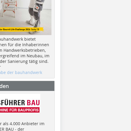
auhandwerk bietet
nen für die Inhaberinnen
n Handwerksbetrieben,
rgreifend im Neubau, im
er Sanierung tätig sind.
r
gabe der bauhandwerk
nden
 als 4.000 Anbieter im
R BAU - der