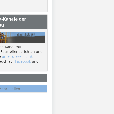
a-Kanäle der
au
be-Kanal mit
 Baustellenberichten und
e
unter diesem Link
.
 auch auf
Facebook
und
Mehr Stellen