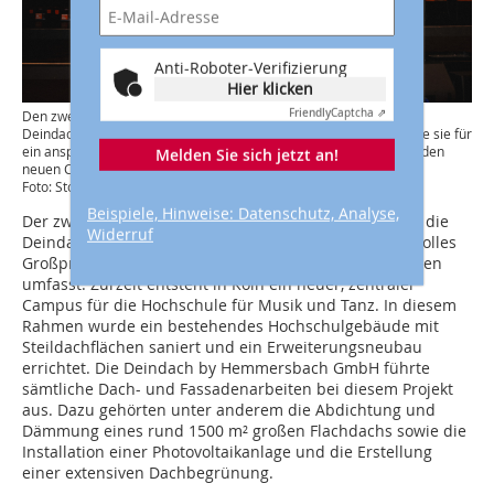
Anti-Roboter-Verifizierung
Hier klicken
Friendly
Captcha ⇗
Den zweiten Platz in der Rubrik „Bestes Projekt“ sicherte sich die
Deindach by Hemmersbach GmbH aus Köln. Ausgezeichnet wurde sie für
ein anspruchsvolles Großprojekt mit Steil- und Flachdachflächen: den
Melden Sie sich jetzt an!
neuen Campus für die Hochschule für Musik und Tanz in Köln
Foto: Stork Media
Beispiele, Hinweise: Datenschutz, Analyse,
Der zweite Platz in der Rubrik „Bestes Projekt“ ging an die
Widerruf
Deindach by Hemmersbach GmbH für ein anspruchsvolles
Großprojekt, das sowohl Steil- als auch Flachdachflächen
umfasst: Zurzeit entsteht in Köln ein neuer, zentraler
Campus für die Hochschule für Musik und Tanz. In diesem
Rahmen wurde ein bestehendes Hochschulgebäude mit
Steildachflächen saniert und ein Erweiterungsneubau
errichtet. Die Deindach by Hemmersbach GmbH führte
sämtliche Dach- und Fassadenarbeiten bei diesem Projekt
aus. Dazu gehörten unter anderem die Abdichtung und
Dämmung eines rund 1500 m² großen Flachdachs sowie die
Installation einer Photovoltaikanlage und die Erstellung
einer extensiven Dachbegrünung.