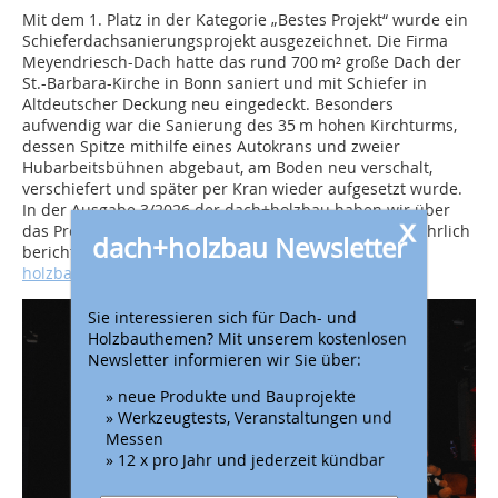
Mit dem 1. Platz in der Kategorie „Bestes Projekt“ wurde ein
Schieferdachsanierungsprojekt ausgezeichnet. Die Firma
Meyendriesch-Dach hatte das rund 700 m² große Dach der
St.-Barbara-Kirche in Bonn saniert und mit Schiefer in
Altdeutscher Deckung neu eingedeckt. Besonders
aufwendig war die Sanierung des 35 m hohen Kirchturms,
dessen Spitze mithilfe eines Autokrans und zweier
Hubarbeitsbühnen abgebaut, am Boden neu verschalt,
verschiefert und später per Kran wieder aufgesetzt wurde.
In der Ausgabe 3/2026 der dach+holzbau haben wir über
x
das Projekt und die Firma Meyendriesch bereits ausführlich
dach+holzbau Newsletter
berichtet (siehe online unter
www.dach-
holzbau.de/meyendriesch
).
Sie interessieren sich für Dach- und
Holzbauthemen? Mit unserem kostenlosen
Newsletter informieren wir Sie über:
» neue Produkte und Bauprojekte
» Werkzeugtests, Veranstaltungen und
Messen
» 12 x pro Jahr und jederzeit kündbar