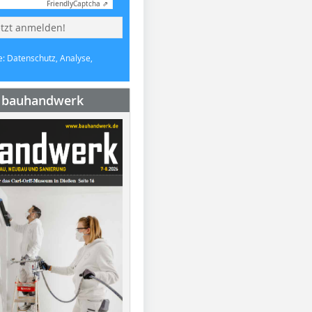
Friendly
Captcha ⇗
etzt anmelden!
e: Datenschutz, Analyse,
e bauhandwerk