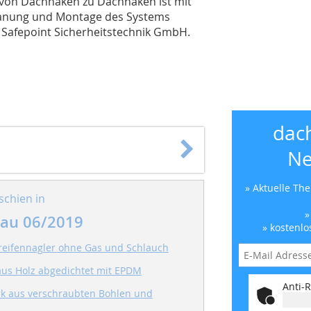
 von Dachhaken zu Dachhaken ist mit
 Planung und Montage des Systems
e Safepoint Sicherheitstechnik GmbH.
dac
Ne
» Aktuelle Th
schien in
»
au 06/2019
» kostenlo
reifennagler ohne Gas und Schlauch
us Holz abgedichtet mit EPDM
Anti-R
k aus verschraubten Bohlen und