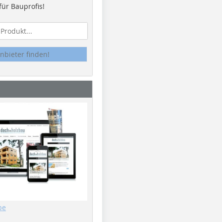
ür Bauprofis!
nbieter finden!
be