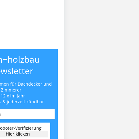
h+holzbau
wsletter
emen für Dachdecker und
Zimmerer
 12 x im Jahr
s & jederzeit kündbar
oboter-Verifizierung
Hier klicken