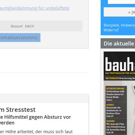
aumglasdämmung für unbelüftete
» J
Beispiele, Hinweis
Ressort: DACH
Widerruf
Inhaltsverzeichnis
Die aktuell
m Stresstest
 Hilfsmittel gegen Absturz vor
werden
r Höhe arbeitet, der muss sich laut