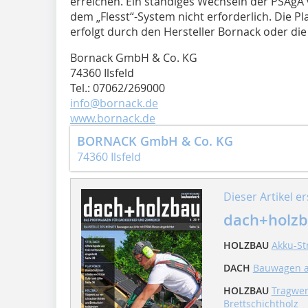
erreichen. Ein ständiges Wechseln der PSAgA
dem „Flesst“-System nicht erforderlich. Die
erfolgt durch den Hersteller Bornack oder di
Bornack GmbH & Co. KG
74360 Ilsfeld
Tel.: 07062/269000
info@bornack.de
www.bornack.de
BORNACK GmbH & Co. KG
74360 Ilsfeld
Dieser Artikel er
dach+holzb
HOLZBAU
Akku-St
DACH
Bauwagen a
HOLZBAU
Tragwer
Brettschichtholz