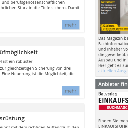
n und berufsgenossenschaftlichen
rlichen Sturz in die Tiefe sichern. Damit
mehr
Das Magazin b
Fachinformatio
und Inhaber vo
rüfmöglichkeit
die gewerkeübe
Ausbau und in d
4 ist ein robuster
Hier geht es zu
ur gleichzeitigen Sicherung von drei
aktuellen Aus
Eine Neuerung ist die Möglichkeit, die
Anbieter fi
mehr
usrüstung
Finden Sie mehr
EINKAUFSFÜHRE
ginnt mit dem richtigen Auffanggurt, den