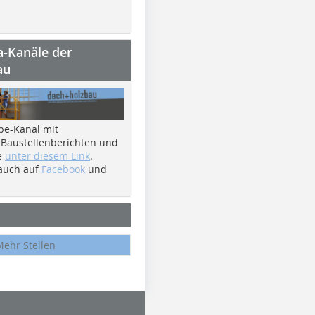
a-Kanäle der
au
be-Kanal mit
 Baustellenberichten und
e
unter diesem Link
.
 auch auf
Facebook
und
Mehr Stellen