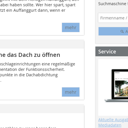
Suchmaschine f
bei haben sollte. Wer hier spart, spart
itzt ein Auffanggurt dann, wenn er
mehr
A
Service
ne das Dach zu öffnen
Anschlageinrichtungen eine regelmäßige
ntation der Funktionssicherheit.
punkte in die Dachabdichtung
.
mehr
Aktuelle Ausga
Mediadaten