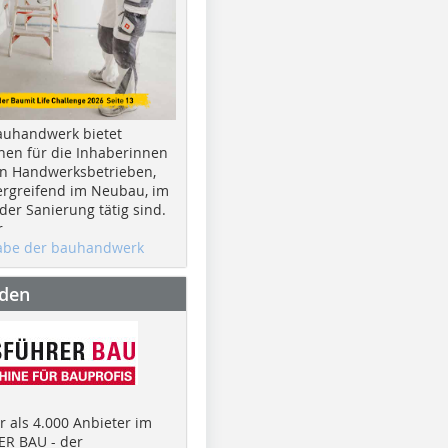
auhandwerk bietet
nen für die Inhaberinnen
n Handwerksbetrieben,
rgreifend im Neubau, im
er Sanierung tätig sind.
r
gabe der bauhandwerk
nden
 als 4.000 Anbieter im
R BAU - der