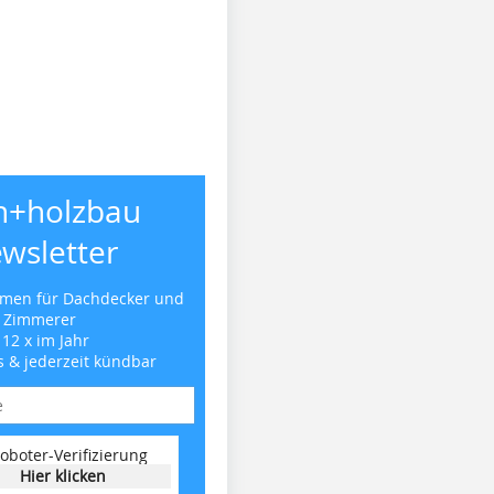
h+holzbau
wsletter
emen für Dachdecker und
Zimmerer
 12 x im Jahr
s & jederzeit kündbar
oboter-Verifizierung
Hier klicken