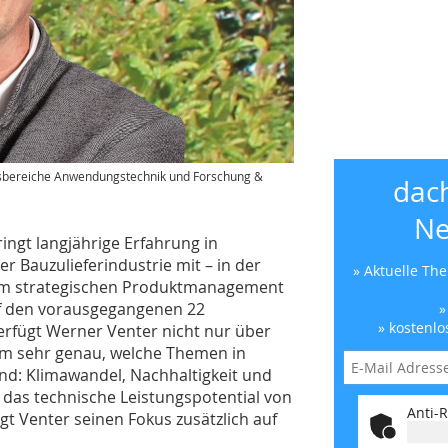
nsbereiche Anwendungstechnik und Forschung &
dac
Ne
ingt langjährige Erfahrung in
 Bauzulieferindustrie mit – in der
» Aktuelle Th
 im strategischen Produktmanagement
f den vorausgegangenen 22
»
» kostenlo
erfügt Werner Venter nicht nur über
m sehr genau, welche Themen in
ind: Klimawandel, Nachhaltigkeit und
m das technische Leistungspotential von
Anti-R
t Venter seinen Fokus zusätzlich auf