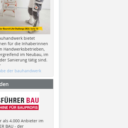
auhandwerk bietet
nen für die Inhaberinnen
n Handwerksbetrieben,
rgreifend im Neubau, im
er Sanierung tätig sind.
r
gabe der bauhandwerk
nden
 als 4.000 Anbieter im
R BAU - der