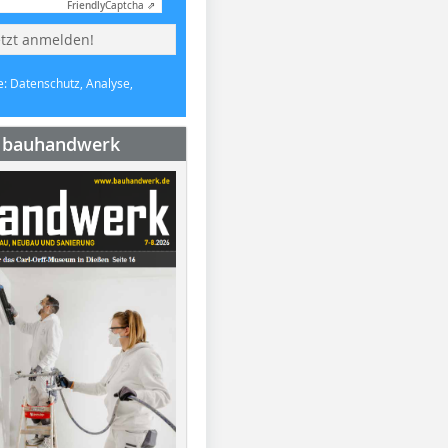
Friendly
Captcha ⇗
etzt anmelden!
e: Datenschutz, Analyse,
e bauhandwerk