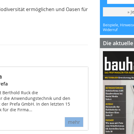
 Biodiversität ermöglichen und Oasen für
» J
Beispiele, Hinweis
Widerruf
Die aktuell
a
refa
 Berthold Ruck die
ür die Anwendungstechnik und den
 der Prefa GmbH. In den letzten 15
 für die Firma...
mehr