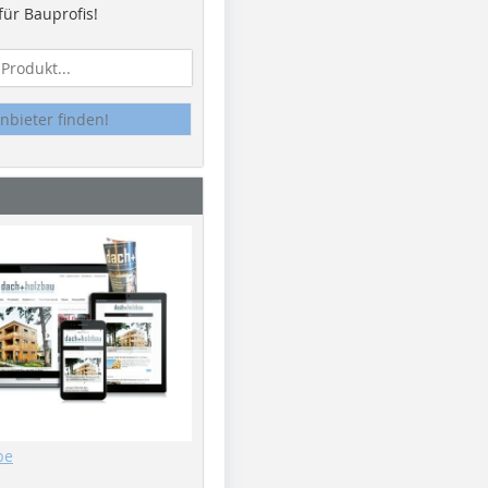
ür Bauprofis!
nbieter finden!
be