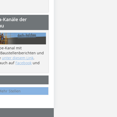
a-Kanäle der
au
be-Kanal mit
 Baustellenberichten und
e
unter diesem Link
.
 auch auf
Facebook
und
Mehr Stellen