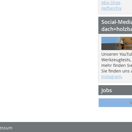
Abo-Shop
Heftarchiv
Social-Medi
dach+holzb
Unseren YouTu
Werkzeugtests,
mehr finden Si
Sie finden uns
Instagram
.
Jobs
essum