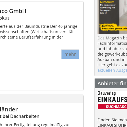
inco GmbH
Fokus
rte aus der Bauindustrie Der 46-jährige
wissenschaften (Wirtschaftsuniversität
durch seine Berufserfahrung in der
Das Magazin b
Fachinformatio
und Inhaber vo
mehr
die gewerkeübe
Ausbau und in d
Hier geht es zu
aktuellen Aus
Anbieter fi
eländer
t bei Dacharbeiten
Finden Sie mehr
 ihrer Fertigstellung regelmäßig zur
EINKAUFSFÜHRE