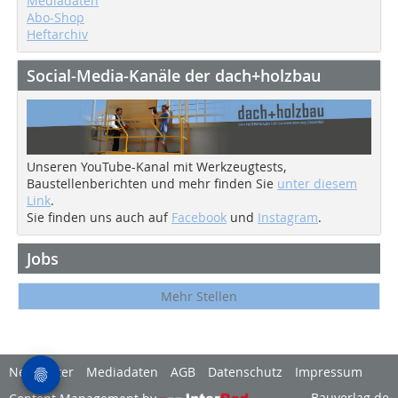
Mediadaten
Abo-Shop
Heftarchiv
Social-Media-Kanäle der dach+holzbau
Unseren YouTube-Kanal mit Werkzeugtests,
Baustellenberichten und mehr finden Sie
unter diesem
Link
.
Sie finden uns auch auf
Facebook
und
Instagram
.
Jobs
Mehr Stellen
Newsletter
Mediadaten
AGB
Datenschutz
Impressum
Bauverlag.de