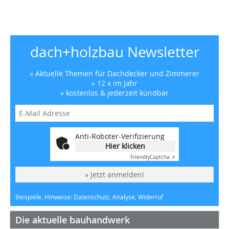
dach+holzbau Newsletter
» Aktuelle Themen für Dachdecker und Zimmerer
» 12 x im Jahr
» kostenlos & jederzeit kündbar
Anti-Roboter-Verifizierung
Hier klicken
Friendly
Captcha ⇗
» Jetzt anmelden!
Beispiele, Hinweise: Datenschutz, Analyse, Widerruf
Die aktuelle bauhandwerk