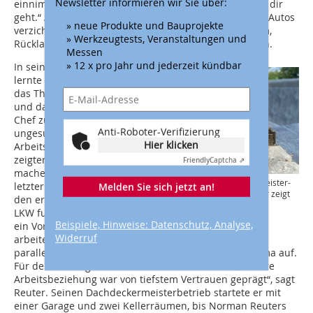
Newsletter informieren wir Sie über:
einnimmst, legst du 60 Cent auf Seite. Egal, wie gut es dir
geht.“ Auf Statussymbole wie teure Uhren oder Luxus-Autos
» neue Produkte und Bauprojekte
verzichte er gerne, erklärt Reuter. Wichtiger sei es ihm,
» Werkzeugtests, Veranstaltungen und
Rücklagen für Notfälle oder schlechte Zeiten zu bilden.
Messen
» 12 x pro Jahr und jederzeit kündbar
In seiner jungen Laufbahn
lernte er bereits viel über
das Thema Betriebsklima
und darüber, was es heißt,
Chef zu sein. Zahlreiche
Anti-Roboter-Verifizierung
ungesunde
Hier klicken
Arbeitsbeziehungen
zeigten ihm, wie er es nicht
Friendly
Captcha ⇗
machen würde. Sein
Das Logo des Dachdeckermeister-
letzter Chef wiederum, für
Melden Sie sich jetzt an!
Fachbetriebs Norman Reuter zeigt
den er sieben Jahre lang
die Kölner Skyline
LKW fuhr, ist ihm bis heute
Foto: Norman Reuter
Beispiele, Hinweise: Datenschutz, Analyse,
ein Vorbild. Drei Jahre lang
Dachdeckermeister
Widerruf
arbeitete Reuter dort
parallel in Festanstellung und baute seine eigene Firma auf.
Für den damaligen Chef war das kein Problem. „Unsere
Arbeitsbeziehung war von tiefstem Vertrauen geprägt“, sagt
Reuter. Seinen Dachdeckermeisterbetrieb startete er mit
einer Garage und zwei Kellerräumen, bis Norman Reuters