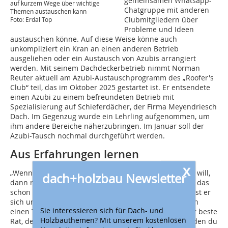
gemeinsamen Whatsapp-
auf kurzem Wege über wichtige
Chatgruppe mit anderen
Themen austauschen kann
Clubmitgliedern über
Foto: Erdal Top
Probleme und Ideen
austauschen könne. Auf diese Weise könne auch
unkompliziert ein Kran an einen anderen Betrieb
ausgeliehen oder ein Austausch von Azubis arrangiert
werden. Mit seinem Dachdeckerbetrieb nimmt Norman
Reuter aktuell am Azubi-Austauschprogramm des „Roofer's
Club“ teil, das im Oktober 2025 gestartet ist. Er entsendete
einen Azubi zu einem befreundeten Betrieb mit
Spezialisierung auf Schieferdächer, der Firma Meyendriesch
Dach. Im Gegenzug wurde ein Lehrling aufgenommen, um
ihm andere Bereiche näherzubringen. Im Januar soll der
Azubi-Tausch nochmal durchgeführt werden.
Aus Erfahrungen lernen
x
„Wenn sich jemand im Handwerk selbständig machen will,
dach+holzbau Newsletter
dann rate ich Folgendes: Suchen Sie sich Freunde, die das
schon mal gemacht haben“, sagt Reuter. Eigentlich lässt er
sich ungern Ratschläge geben, aber er erinnert sich an
Sie interessieren sich für Dach- und
einen Tipp, für den er bis heute sehr dankbar ist: „Der beste
Holzbauthemen? Mit unserem kostenlosen
Rat, den ich mal bekommen habe, ist: Für jeden Euro den du