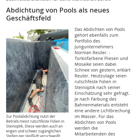
Abdichtung von Pools als neues
Geschäftsfeld
Das Abdichten von Pools
gehört ebenfalls zum
Portfolio des
Jungunternehmers
Norman Reuter. ­
Türkisfarbene Fliesen und
Mosaike seien dabei
Schnee von gestern, erklärt
Reuter. Heutzutage seien
rutschfeste Folien in
Steinoptik nach seiner
Einschätzung sehr gefragt.
Je nach Färbung des
Bahnenmaterials entsteht
eine andere Lichtbrechung
im Wasser. Für das
Zur Poolabdichtung nutzt der
Betrieb meist rutschfeste Folien in
Abdichten von Pools
Steinoptik. Diese werden auch an
werden die
engen und schwer zugänglichen
Mitarbeitenden des
Stellen per Heißluft verschweißt