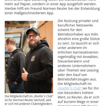
mehr auf Papier, sondern in einer App ausgefüllt werden.
Hierbei hilft ein Freund Norman Reuter bei der Entwicklung
einer maßgeschneiderten App.
Die Nutzung privater und
beruflicher Netzwerke
scheint für den
Betriebsinhaber aus Köln
ohnehin eine große Stütze
zu sein. So tauscht er sich
unter anderem im
örtlichen Karnevalsverein
regelmäßig mit Anwälten,
Steuerberatern und
anderen Unternehmern
über Themen wie Leasing
oder den Kauf von
Betriebsfahrzeugen aus.
Die Mitgliedschaft im
„Roofer's Club“
sei für ihn
von besonders hohem
Die Mitgliedschaft im „Roofer's Club“
Wert, so Reuter, da er sich
ist für Norman Reuter wertvoll, weil
auf kurzem Wege in einer
er sich mit anderen Clubmitgliedern