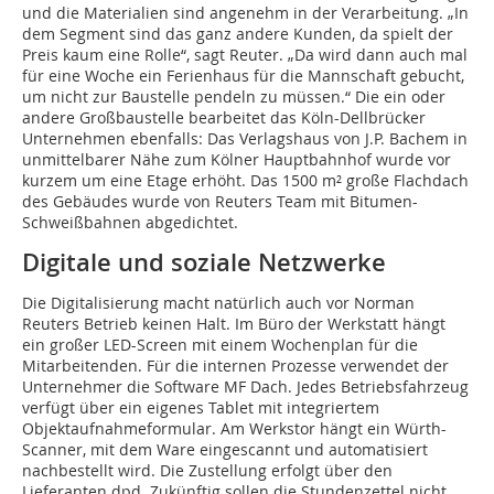
und die Materialien sind angenehm in der Verarbeitung. „In
dem Segment sind das ganz andere Kunden, da spielt der
Preis kaum eine Rolle“, sagt Reuter. „Da wird dann auch mal
für eine Woche ein Ferienhaus für die Mannschaft gebucht,
um nicht zur Baustelle pendeln zu müssen.“ Die ein oder
andere Großbaustelle bearbeitet das Köln-Dellbrücker
Unternehmen ebenfalls: Das Verlagshaus von J.P. Bachem in
unmittelbarer Nähe zum Kölner Hauptbahnhof wurde vor
kurzem um eine Etage erhöht. Das 1500 m² große Flachdach
des Gebäudes wurde von Reuters Team mit Bitumen-
Schweißbahnen abgedichtet.
Digitale und soziale Netzwerke
Die Digitalisierung macht natürlich auch vor Norman
Reuters Betrieb keinen Halt. Im Büro der Werkstatt hängt
ein großer LED-Screen mit einem Wochenplan für die
Mitarbeitenden. Für die internen Prozesse ­verwendet der
Unternehmer die Software MF Dach. Jedes Betriebsfahrzeug
verfügt über ein eigenes Tablet mit integriertem
Objektaufnahmeformular. Am Werkstor hängt ein Würth-
Scanner, mit dem Ware eingescannt und automatisiert
nachbestellt wird. Die Zustellung erfolgt über den
Lieferanten dpd. Zukünftig sollen die Stundenzettel nicht