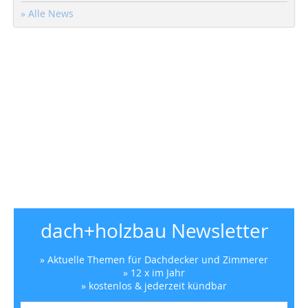
» Alle News
dach+holzbau Newsletter
» Aktuelle Themen für Dachdecker und Zimmerer
» 12 x im Jahr
» kostenlos & jederzeit kündbar