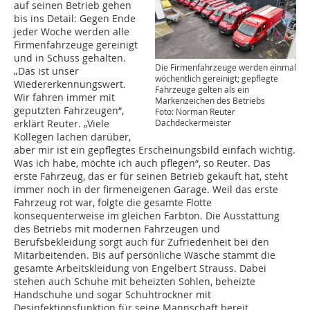
auf seinen Betrieb gehen
bis ins Detail: Gegen Ende
jeder Woche werden alle
Firmenfahrzeuge gereinigt
und in Schuss gehalten.
Die Firmenfahrzeuge werden einmal
„Das ist unser
wöchentlich gereinigt; gepflegte
Wiedererkennungswert.
Fahrzeuge gelten als ein
Wir fahren immer mit
Markenzeichen des Betriebs
geputzten Fahrzeugen“,
Foto: Norman Reuter
Dachdeckermeister
erklärt Reuter. „Viele
Kollegen lachen darüber,
aber mir ist ein gepflegtes Erscheinungsbild einfach wichtig.
Was ich habe, möchte ich auch pflegen“, so Reuter. Das
erste Fahrzeug, das er für seinen Betrieb gekauft hat, steht
immer noch in der firmeneigenen Garage. Weil das erste
Fahrzeug rot war, folgte die gesamte Flotte
konsequenterweise im gleichen Farbton. Die Ausstattung
des Betriebs mit modernen Fahrzeugen und
Berufsbekleidung sorgt auch für Zufriedenheit bei den
Mitarbeitenden. Bis auf persönliche Wäsche stammt die
gesamte Arbeitskleidung von Engelbert Strauss. Dabei
stehen auch Schuhe mit beheizten Sohlen, beheizte
Handschuhe und sogar Schuhtrockner mit
Desinfektionsfunktion für seine Mannschaft bereit.