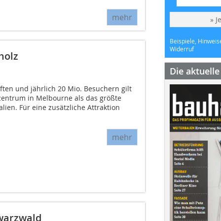
mehr
» J
Beispiele, Hinweis
Widerruf
holz
Die aktuell
ten und jährlich 20 Mio. Besuchern gilt
entrum in Melbourne als das größte
lien. Für eine zusätzliche Attraktion
mehr
warzwald