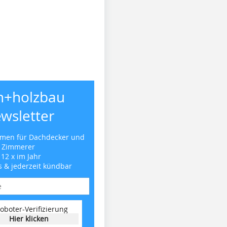
h+holzbau
wsletter
emen für Dachdecker und
Zimmerer
 12 x im Jahr
s & jederzeit kündbar
oboter-Verifizierung
Hier klicken