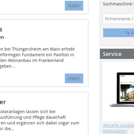
Suchmaschine f
mehr
s
A
en
en bei Thüngersheim am Main erhebt
Service
nförmigen Fundament ein Pavillon in
 den Weinanbau im Frankenland
geben...
mehr
er
laranlagen lassen sich bei
Ausführung und Pflege dauerhaft
ren und ergänzen sich dabei sogar zum
Aktuelle Ausga
r die...
Mediadaten