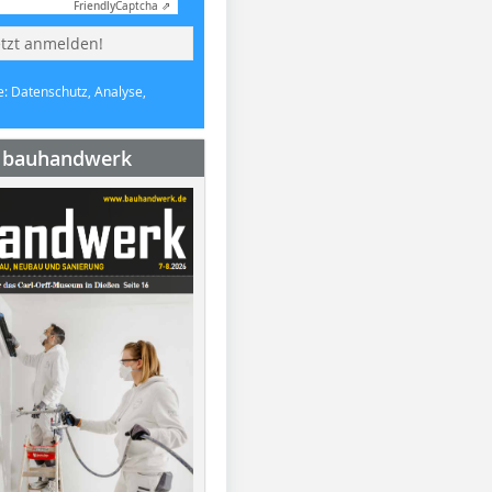
Friendly
Captcha ⇗
etzt anmelden!
e: Datenschutz, Analyse,
e bauhandwerk