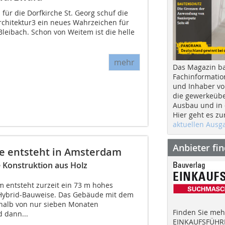
ür die Dorfkirche St. Georg schuf die
hitektur3 ein neues Wahrzeichen für
leibach. Schon von Weitem ist die helle
mehr
Das Magazin b
Fachinformatio
und Inhaber vo
die gewerkeübe
Ausbau und in d
Hier geht es zu
aktuellen Aus
Anbieter fi
e entsteht in Amsterdam
 Konstruktion aus Holz
 entsteht zurzeit ein 73 m hohes
Hybrid-Bauweise. Das Gebäude mit dem
rhalb von nur sieben Monaten
Finden Sie mehr
d dann...
EINKAUFSFÜHRE