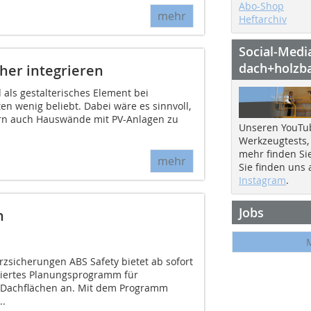
Abo-Shop
mehr
Heftarchiv
Social-Medi
dach+holzb
her integrieren
 als gestalterisches Element bei
n wenig beliebt. Dabei wäre es sinnvoll,
ern auch Hauswände mit PV-Anlagen zu
Unseren YouTu
Werkzeugtests,
mehr finden Si
mehr
Sie finden uns
Instagram
.
Jobs
n
rzsicherungen ABS Safety bietet ab sofort
siertes Planungsprogramm für
 Dachflächen an. Mit dem Programm
..