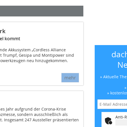
rk
del kommt
ende Akkusystem „Cordless Alliance
dac
it Trumpf, Gesipa und Montipower sind
ektrowerkzeugen neu hinzugekommen.
Ne
» Aktuelle Th
mehr
»
» kostenlo
es Jahr aufgrund der Corona-Krise
nzmesse, sondern ausschließlich als
Anti-R
t. Insgesamt 247 Aussteller präsentierten