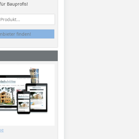
ür Bauprofis!
nbieter finden!
be