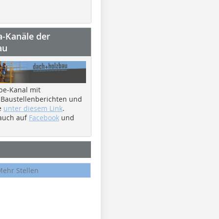
a-Kanäle der
au
be-Kanal mit
 Baustellenberichten und
e
unter diesem Link
.
 auch auf
Facebook
und
Mehr Stellen