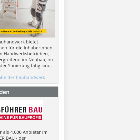
auhandwerk bietet
nen für die Inhaberinnen
n Handwerksbetrieben,
rgreifend im Neubau, im
er Sanierung tätig sind.
r
gabe der bauhandwerk
nden
 als 4.000 Anbieter im
R BAU - der