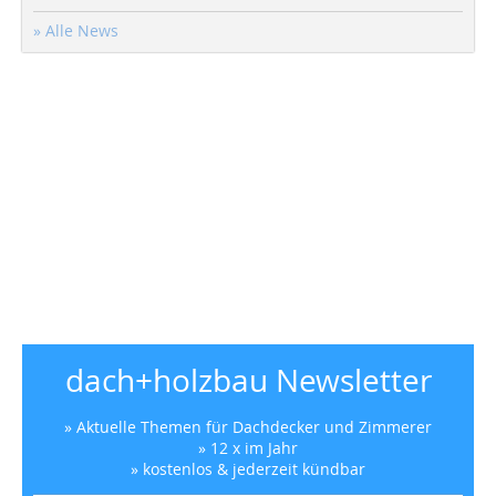
» Alle News
dach+holzbau Newsletter
» Aktuelle Themen für Dachdecker und Zimmerer
» 12 x im Jahr
» kostenlos & jederzeit kündbar