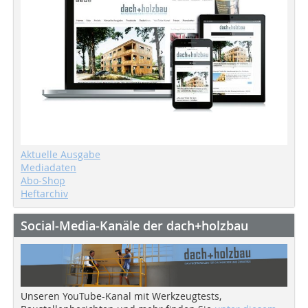
Aktuelle Ausgabe
Mediadaten
Abo-Shop
Heftarchiv
Social-Media-Kanäle der dach+holzbau
Unseren YouTube-Kanal mit Werkzeugtests,