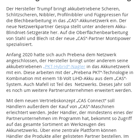
Der Hersteller Trumpf bringt akkubetriebene Scheren,
Schlitzscheren, Nibbler, Profilnibbler und Fügepressen für
die Blechbearbeitung in das „CAS“-Akkunetzwerk ein. Der
neue Netzwerkpartner Gesipa stellt unter anderem Akku-
Blindniet-Setzgeräte her. Auf die Oberflächenbearbeitung
von Stahl und Blech ist der neue „CAS“-Partner Montipower
spezialisiert.
Anfang 2020 hatte sich auch Prebena dem Netzwerk
angeschlossen, der Hersteller bringt unter anderem seine
akkubetriebenen
„PKT-Hybrid“-Nagler
in das Akkunetzwerk
mit ein. Diese arbeiten mit der „Prebena PKT“-Technologie in
Kombination mit einem 18-Volt LiHD-Akku aus dem „CAS“-
System. Auch Mafell ist Teil des Netzwerks. Dieses Jahr soll
es noch um weitere Partnerunternehmen erweitert werden.
Mit dem neuen Vertriebskonzept „CAS Connect“ soll
Händlern außerdem der Kauf von „CAS“-Maschinen
erleichtert werden. Jeder Händler, der mindestens eines der
Partnerunternehmen im Programm hat, bekommt so Zugriff
auf das gesamte Sortiment an Werkzeugen des
Akkunetzwerks. Über eine zentrale Plattform können
Händler die Produkte aller gelisteten Partner bestellen. Im