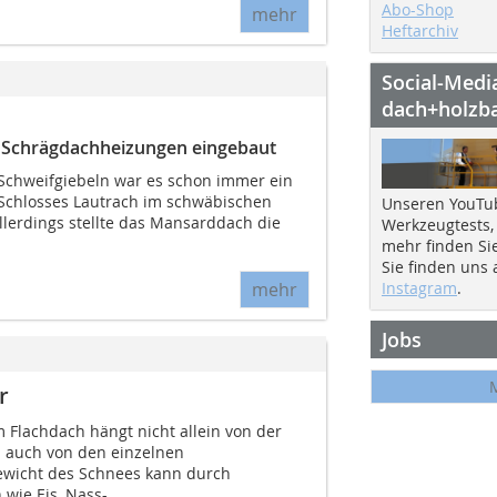
Abo-Shop
mehr
Heftarchiv
Social-Medi
dach+holzb
e Schrägdachheizungen eingebaut
Schweifgiebeln war es schon immer ein
 Schlosses Lautrach im schwäbischen
Unseren YouTu
llerdings stellte das Mansarddach die
Werkzeugtests,
mehr finden Si
Sie finden uns
mehr
Instagram
.
Jobs
r
 Flachdach hängt nicht allein von der
 auch von den einzelnen
ewicht des Schnees kann durch
wie Eis, Nass-...