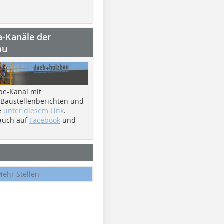
a-Kanäle der
au
be-Kanal mit
 Baustellenberichten und
e
unter diesem Link
.
 auch auf
Facebook
und
Mehr Stellen