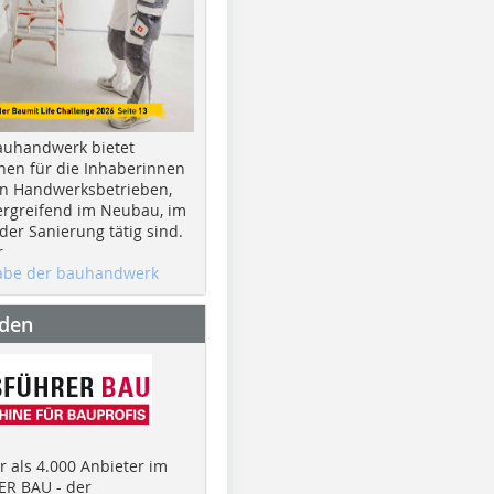
auhandwerk bietet
nen für die Inhaberinnen
n Handwerksbetrieben,
rgreifend im Neubau, im
er Sanierung tätig sind.
r
gabe der bauhandwerk
nden
 als 4.000 Anbieter im
R BAU - der