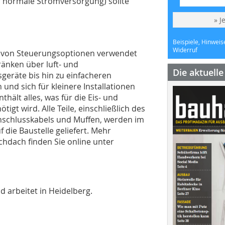
r normale Stromversorgung) sollte
» J
Beispiele, Hinweis
Widerruf
l von Steuerungsoptionen verwendet
ränken über luft- und
Die aktuell
eräte bis hin zu einfacheren
und sich für kleinere Installationen
hält alles, was für die Eis- und
gt wird. Alle Teile, einschließlich des
Anschlusskabels und Muffen, werden im
die Baustelle geliefert. Mehr
chdach finden Sie online unter
 arbeitet in Heidelberg.