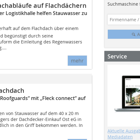
Suchmaschine f
Dachabläufe auf Flachdächern
r Logistikhalle helfen Stauwasser zu
uerhaft auf dem Flachdach über einem
A
nd begünstigt durch seine
uform die Einleitung des Regenwassers
...
Service
mehr
lachdach
„Roofguards“ mit „Fleck connect“ auf
en von Stauwasser auf dem 40 x 20 m
gers der Dachdecker-Einkauf Ost eG in
ndlich in den Griff bekommen werden. In
Aktuelle Ausga
Mediadaten