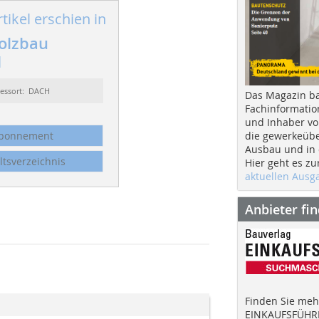
tikel erschien in
olzbau
1
essort: DACH
Das Magazin b
Fachinformatio
und Inhaber vo
die gewerkeübe
bonnement
Ausbau und in d
ltsverzeichnis
Hier geht es zu
aktuellen Aus
Anbieter fi
Finden Sie mehr
EINKAUFSFÜHRE