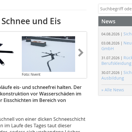
 Schnee und Eis
News
Sich
04.08.2026 |
Neue
03.08.2026 |
GmbH
Rüc
31.07.2026 |
Berufskleidung
Sich
30.07.2026 |
Foto: Nvent
Ausbildung
läufe eis- und schneefrei halten. Der
» Alle News
hkonstruktion vor Wasserschäden im
r Eisschichten im Bereich von
chnell von einer dicken Schneeschicht
 im Laufe des Tages taut dieser
wieder, sodass sich vorhandene Löcher