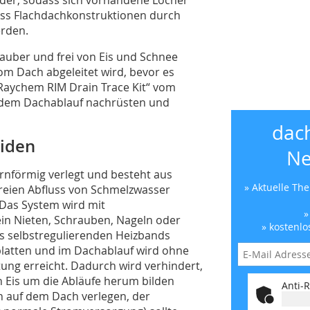
ss Flachdachkonstruktionen durch
erden.
sauber und frei von Eis und Schnee
m Dach abgeleitet wird, bevor es
„Raychem RIM Drain Trace Kit“ vom
 jedem Dachablauf nachrüsten und
dac
iden
Ne
nförmig verlegt und besteht aus
» Aktuelle Th
freien Abfluss von Schmelzwasser
Das System wird mit
»
ein Nieten, Schrauben, Nageln oder
» kostenlo
es selbstregulierenden Heizbands
platten und im Dachablauf wird ohne
ung erreicht. Dadurch wird verhindert,
h Eis um die Abläufe herum bilden
Anti-R
 auf dem Dach verlegen, der