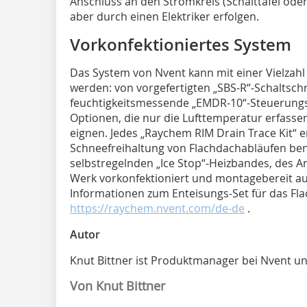
Anschluss an den Stromkreis (Schalttafel ode
aber durch einen Elektriker erfolgen.
Vorkonfektioniertes System
Das System von Nvent kann mit einer Vielzah
werden: von vorgefertigten „SBS-R“-Schaltsch
feuchtigkeitsmessende „EMDR-10“-Steuerungsg
Optionen, die nur die Lufttemperatur erfassen 
eignen. Jedes „Raychem RIM Drain Trace Kit“ ent
Schneefreihaltung von Flachdachabläufen benöti
selbstregelnden „Ice Stop“-Heizbandes, des 
Werk vorkonfektioniert und montagebereit auf 
Informationen zum Enteisungs-Set für das Fla
https://raychem.nvent.com/de-de
.
Autor
Knut Bittner ist Produktmanager bei Nvent und
Von Knut Bittner