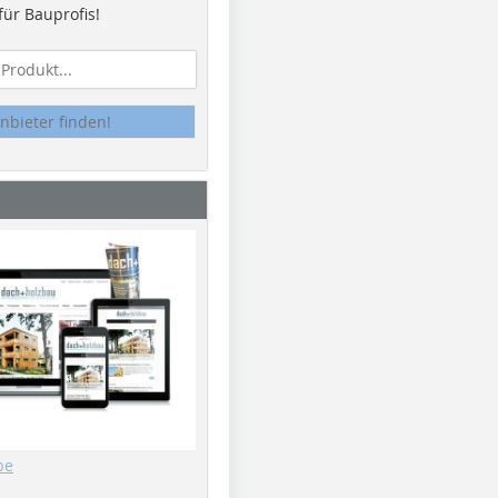
ür Bauprofis!
nbieter finden!
be