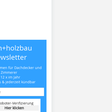
h+holzbau
wsletter
emen für Dachdecker und
Zimmerer
 12 x im Jahr
s & jederzeit kündbar
oboter-Verifizierung
Hier klicken