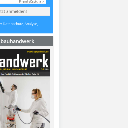
Friendly
Captcha ⇗
etzt anmelden!
e: Datenschutz, Analyse,
e bauhandwerk