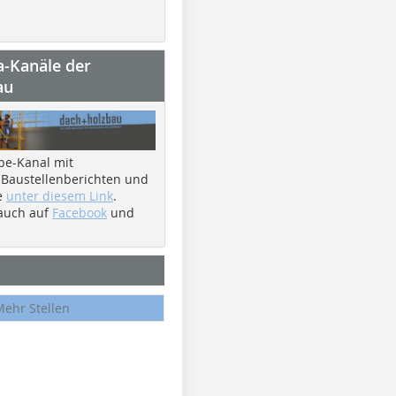
a-Kanäle der
au
be-Kanal mit
 Baustellenberichten und
e
unter diesem Link
.
 auch auf
Facebook
und
Mehr Stellen