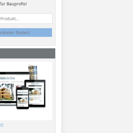
ür Bauprofis!
nbieter finden!
be