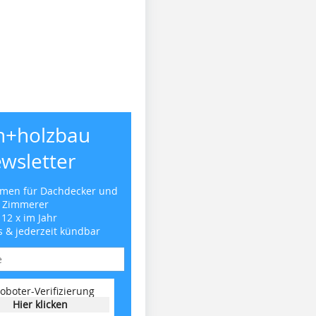
h+holzbau
wsletter
emen für Dachdecker und
Zimmerer
 12 x im Jahr
s & jederzeit kündbar
oboter-Verifizierung
Hier klicken