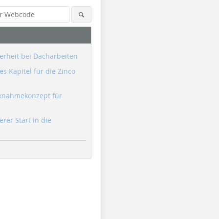
erheit bei Dacharbeiten
s Kapitel für die Zinco
knahmekonzept für
erer Start in die
Foto: Meyendriesch-Dach
Foto: Meyendriesch-Dach
Foto: Mey