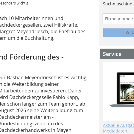
besonders wichtig
Suchmaschine f
ach 10 Mitarbeiterinnen und
achdeckergesellen, zwei Hilfskräfte,
argret Meyendriesch, die Ehefrau des
A
rem um die Buchhaltung,
.
Service
und Förderung des ­
Für Bastian Meyendriesch ist es wichtig,
in die Weiterbildung seiner
Mitarbeitenden zu investieren. Daher
wird Dachdeckergeselle Fabio Kapp,
der schon länger zum Team gehört, ab
August 2026 seine ­Weiterbildung zum
Dachdeckermeister am ­
Bundesbildungszentrum des
Aktuelle Ausga
Dachdeckerhandwerks in Mayen
Mediadaten