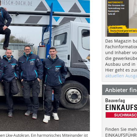
Das Magazin b
Fachinformatio
und Inhaber vo
die gewerkeübe
Ausbau und in d
Hier geht es zu
aktuellen Aus
Anbieter fi
Finden Sie mehr
EINKAUFSFÜHRE
n Lkw-Autokran. Ein harmonisches Miteinander ist