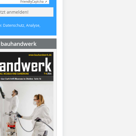
Friendly
Captcha ⇗
etzt anmelden!
e: Datenschutz, Analyse,
e bauhandwerk