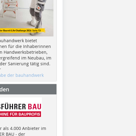
auhandwerk bietet
nen für die Inhaberinnen
n Handwerksbetrieben,
rgreifend im Neubau, im
er Sanierung tätig sind.
r
gabe der bauhandwerk
nden
 als 4.000 Anbieter im
R BAU - der