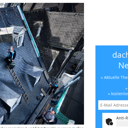
dac
Ne
» Aktuelle Th
»
» kostenlo
Anti-R