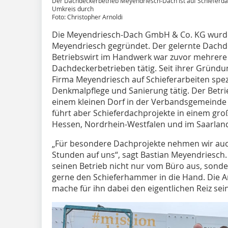
Der Dachdeckerbetrieb Meyendriesch-Dach ist auf Schieferdäch
Umkreis durch
Foto: Christopher Arnoldi
Die Meyendriesch-Dach GmbH & Co. KG wurde 
Meyendriesch gegründet. Der gelernte Dachd
Betriebswirt im Handwerk war zuvor mehrere 
Dachdeckerbetrieben tätig. Seit ihrer Gründun
Firma Meyendriesch auf Schieferarbeiten spezi
Denkmalpflege und Sanierung tätig. Der Betrieb
einem kleinen Dorf in der Verbandsgemeinde 
führt aber Schieferdachprojekte in einem gro
Hessen, Nordrhein-Westfalen und im Saarlan
„Für besondere Dachprojekte nehmen wir auch 
Stunden auf uns“, sagt Bastian Meyendriesch. 
seinen Betrieb nicht nur vom Büro aus, sonde
gerne den Schieferhammer in die Hand. Die Ar
mache für ihn dabei den eigentlichen Reiz sei