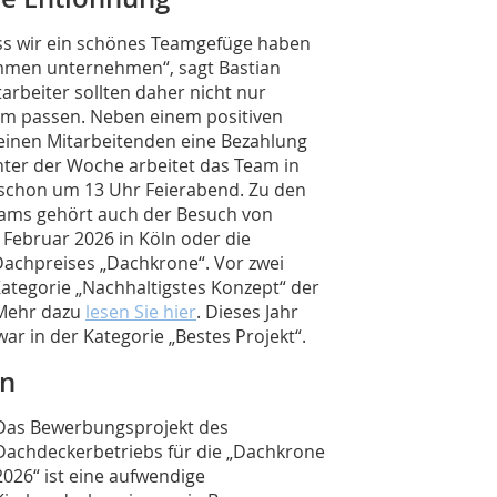
 dass wir ein schönes Teamgefüge haben
mmen unternehmen“, sagt Bastian
rbeiter sollten daher nicht nur
eam passen. Neben einem positiven
einen ­Mitarbeitenden eine Bezahlung
Unter der Woche arbeitet das Team in
st schon um 13 Uhr Feierabend. Zu den
ams gehört auch der Besuch von
Februar 2026 in Köln oder die
achpreises „Dachkrone“. Vor zwei
ategorie „Nachhaltigstes Konzept“ der
 Mehr dazu
lesen Sie hier
. Dieses Jahr
ar in der Kategorie „Bestes Projekt“.
nn
Das Bewerbungsprojekt des
Dachdeckerbetriebs für die „Dachkrone
2026“ ist eine aufwendige