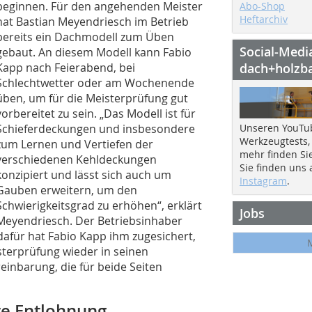
beginnen. Für den angehenden Meister
Abo-Shop
Heftarchiv
hat Bastian Meyendriesch im Betrieb
bereits ein Dachmodell zum Üben
Social-Medi
gebaut. An diesem Modell kann Fabio
Kapp nach Feierabend, bei
dach+holzb
Schlechtwetter oder am Wochenende
üben, um für die Meisterprüfung gut
vorbereitet zu sein. „Das Modell ist für
Schieferdeckungen und insbesondere
Unseren YouTu
Werkzeugtests,
zum Lernen und Vertiefen der
mehr finden Si
verschiedenen Kehldeckungen
Sie finden uns
konzipiert und lässt sich auch um
Instagram
.
Gauben erweitern, um den
Schwierigkeitsgrad zu erhöhen“, erklärt
Jobs
Meyendriesch. Der Betriebsinhaber
dafür hat Fabio Kapp ihm zugesichert,
isterprüfung wieder in seinen
einbarung, die für beide Seiten
re Entlohnung