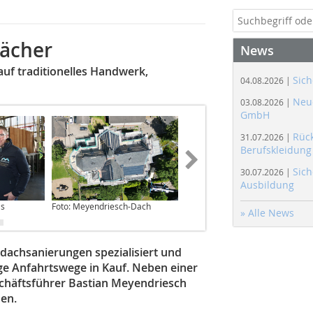
dächer
News
uf traditionelles Handwerk,
Sich
04.08.2026 |
Neue
03.08.2026 |
GmbH
Rüc
31.07.2026 |
Berufskleidung
Sich
30.07.2026 |
Ausbildung
as
Foto: Meyendriesch-Dach
Foto: Meyendriesch-Dach
» Alle News
rdachsanierungen spezialisiert und
e Anfahrtswege in Kauf. Neben einer
schäftsführer Bastian Meyendriesch
den.