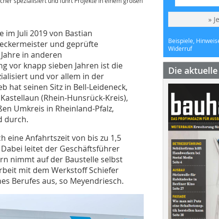
er spezialisiert und führt Projekte in einem großen
» J
im Juli 2019 von Bastian
Beispiele, Hinweis
eckermeister und geprüfte
Widerruf
Jahre in anderen
g vor knapp sieben Jahren ist die
Die aktuell
alisiert und vor allem in der
 hat seinen Sitz in Bell-Leideneck,
Kastellaun (Rhein-Hunsrück-Kreis),
ßen Umkreis in Rheinland-Pfalz,
d durch.
eine Anfahrtszeit von bis zu 1,5
Dabei leitet der Geschäftsführer
rn nimmt auf der Baustelle selbst
beit mit dem Werkstoff Schiefer
nes Berufes aus, so Meyendriesch.