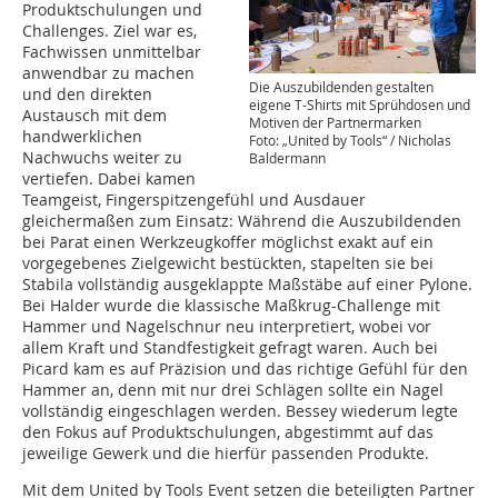
Produktschulungen und
Challenges. Ziel war es,
Fachwissen unmittelbar
anwendbar zu machen
Die Auszubildenden gestalten
und den direkten
eigene T-Shirts mit Sprühdosen und
Austausch mit dem
Motiven der Partnermarken
handwerklichen
Foto: „United by Tools“ / Nicholas
Nachwuchs weiter zu
Baldermann
vertiefen. Dabei kamen
Teamgeist, Fingerspitzengefühl und Ausdauer
gleichermaßen zum Einsatz: Während die Auszubildenden
bei Parat einen Werkzeugkoffer möglichst exakt auf ein
vorgegebenes Zielgewicht bestückten, stapelten sie bei
Stabila vollständig ausgeklappte Maßstäbe auf einer Pylone.
Bei Halder wurde die klassische Maßkrug-Challenge mit
Hammer und Nagelschnur neu interpretiert, wobei vor
allem Kraft und Standfestigkeit gefragt waren. Auch bei
Picard kam es auf Präzision und das richtige Gefühl für den
Hammer an, denn mit nur drei Schlägen sollte ein Nagel
vollständig eingeschlagen werden. Bessey wiederum legte
den Fokus auf Produktschulungen, abgestimmt auf das
jeweilige Gewerk und die hierfür passenden Produkte.
Mit dem United by Tools Event setzen die beteiligten Partner