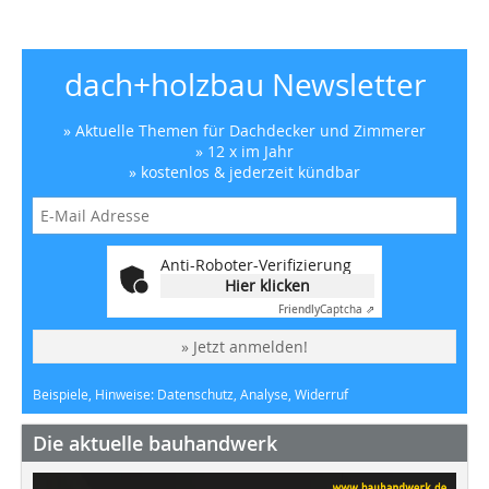
dach+holzbau Newsletter
» Aktuelle Themen für Dachdecker und Zimmerer
» 12 x im Jahr
» kostenlos & jederzeit kündbar
Anti-Roboter-Verifizierung
Hier klicken
Friendly
Captcha ⇗
» Jetzt anmelden!
Beispiele, Hinweise: Datenschutz, Analyse, Widerruf
Die aktuelle bauhandwerk