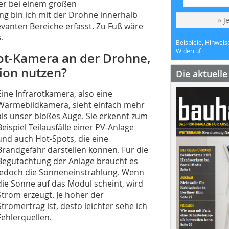
er bei einem großen
ng bin ich mit der Drohne innerhalb
» J
levanten Bereiche erfasst. Zu Fuß wäre
.
Beispiele, Hinweis
Widerruf
rot-Kamera an der Drohne,
tion nutzen?
Die aktuell
Eine Infrarotkamera, also eine
Wärmebildkamera, sieht einfach mehr
als unser bloßes Auge. Sie erkennt zum
Beispiel Teilausfälle einer PV-Anlage
und auch Hot-Spots, die eine
Brandgefahr darstellen können. Für die
Begutachtung der Anlage braucht es
jedoch die Sonneneinstrahlung. Wenn
die Sonne auf das Modul scheint, wird
Strom erzeugt. Je höher der
Stromertrag ist, desto leichter sehe ich
Fehlerquellen.