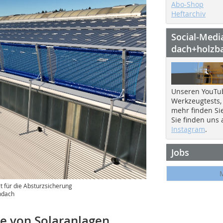
Abo-Shop
Heftarchiv
Social-Medi
dach+holzb
Unseren YouTu
Werkzeugtests,
mehr finden Si
Sie finden uns
Instagram
.
Jobs
t für die Absturzsicherung
endach
e von Solaranlagen,