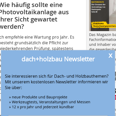
Wie häufig sollte eine
Photovoltaikanlage aus
Ihrer Sicht gewartet
werden?
Das Magazin b
Ich empfehle eine Wartung pro Jahr. Es
Fachinformatio
besteht grundsätzlich die Pflicht zur
und Inhaber vo
wiederkehrenden Prüfung, spätestens
die gewerkeübe
x
alle vier Jahre muss die Anlage geprüft
Ausbau und in d
dach+holzbau Newsletter
Hier geht es zu
werden. Ich habe einige
aktuellen Aus
schlossen, bei denen ich meistens
iedene Prüfintervalle für
Anbieter fi
Sie interessieren sich für Dach- und Holzbauthemen?
oder alle vier Jahre. Generell kann man
Mit unserem kostenlosen Newsletter informieren wir
ringer sollte der Zeitabstand der
Sie über:
ltaikanlagen auf Industrie- oder
en des VdS (VdS = Verband der
» neue Produkte und Bauprojekte
entümer müssen sowieso jährlich eine
» Werkzeugtests, Veranstaltungen und Messen
» 12 x pro Jahr und jederzeit kündbar
Finden Sie mehr
EINKAUFSFÜHRE
inspektionen vor