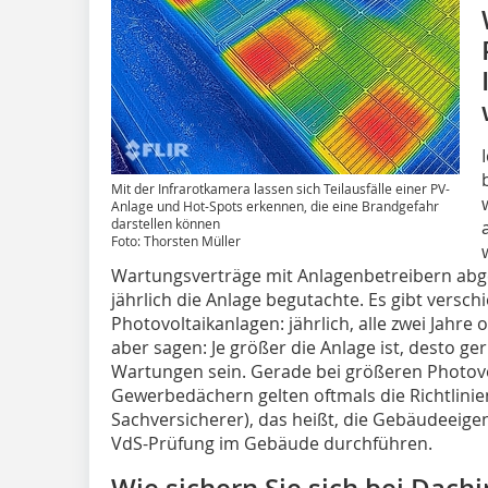
Mit der Infrarotkamera lassen sich Teilausfälle einer PV-
Anlage und Hot-Spots erkennen, die eine Brandgefahr
darstellen können
Foto: Thorsten Müller
Wartungsverträge mit Anlagenbetreibern abge
jährlich die Anlage begutachte. Es gibt versch
Photovoltaikanlagen: jährlich, alle zwei Jahre 
aber sagen: Je größer die Anlage ist, desto ge
Wartungen sein. Gerade bei größeren Photovo
Gewerbedächern gelten oftmals die Richtlini
Sachversicherer), das heißt, die Gebäudeeig
VdS-Prüfung im Gebäude durchführen.
Wie sichern Sie sich bei Dach