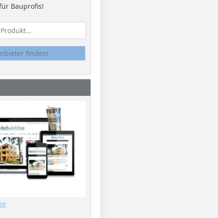
ür Bauprofis!
nbieter finden!
be