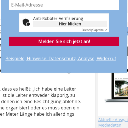
Suchmaschine f
Anti-Roboter-Verifizierung
ng, einen Gurt zur Absturzsicherung
Hier klicken
 Dächern nutze ich allerdings in der
Friendly
Captcha ⇗
A
 Gebäude abfahre. Die Besichtigungen
s meistens nicht direkt an die
Melden Sie sich jetzt an!
eicht das Modul und das Gestell kurz
Service
ür reicht eine Lkw-Arbeitsbühne aus, die
ellt wird oder die ich anmiete.
Beispiele, Hinweise: Datenschutz, Analyse, Widerruf
wahrscheinlich häufig mit
 dass es heißt: „Ich habe eine Leiter
ist die Leiter entweder klapprig, zu
ei denen ich eine Besichtigung ablehne.
e organisiert oder es muss eben ein
vier Meter Länge habe ich allerdings
Aktuelle Ausga
Mediadaten