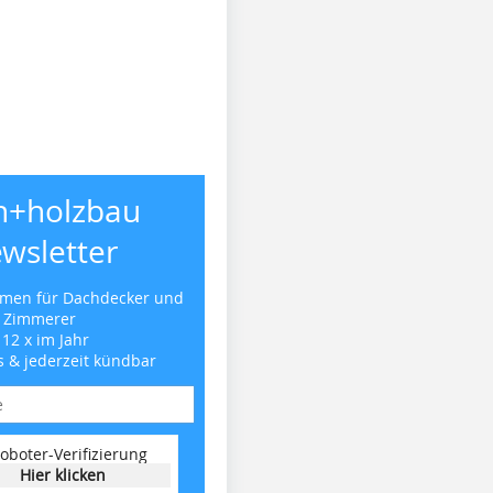
h+holzbau
wsletter
emen für Dachdecker und
Zimmerer
 12 x im Jahr
s & jederzeit kündbar
oboter-Verifizierung
Hier klicken