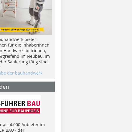
auhandwerk bietet
nen für die Inhaberinnen
n Handwerksbetrieben,
rgreifend im Neubau, im
er Sanierung tätig sind.
r
gabe der bauhandwerk
nden
 als 4.000 Anbieter im
R BAU - der