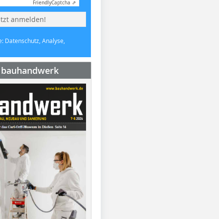
Friendly
Captcha ⇗
etzt anmelden!
e: Datenschutz, Analyse,
e bauhandwerk