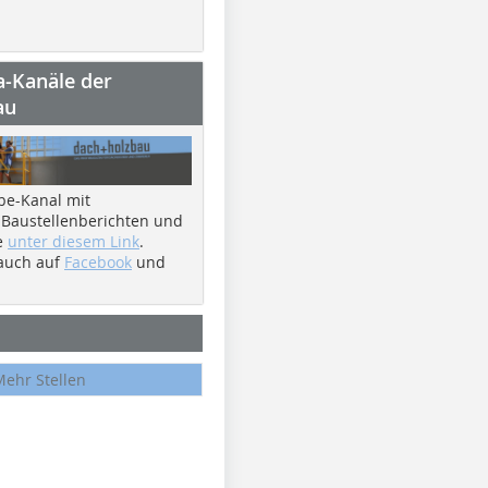
a-Kanäle der
au
be-Kanal mit
 Baustellenberichten und
e
unter diesem Link
.
 auch auf
Facebook
und
Mehr Stellen