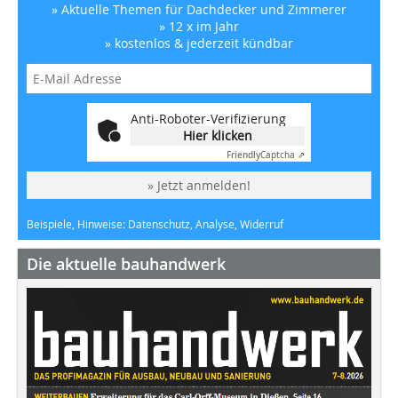
» Aktuelle Themen für Dachdecker und Zimmerer
» 12 x im Jahr
» kostenlos & jederzeit kündbar
Anti-Roboter-Verifizierung
Hier klicken
Friendly
Captcha ⇗
» Jetzt anmelden!
Beispiele, Hinweise: Datenschutz, Analyse, Widerruf
Die aktuelle bauhandwerk