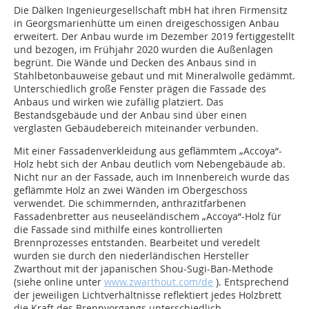
Die Dälken Ingenieurgesellschaft mbH hat ihren Firmensitz
in Georgsmarienhütte um einen dreigeschossigen Anbau
erweitert. Der Anbau wurde im Dezember 2019 fertiggestellt
und bezogen, im Frühjahr 2020 wurden die Außenlagen
begrünt. Die Wände und Decken des Anbaus sind in
Stahlbetonbauweise gebaut und mit Mineralwolle gedämmt.
Unterschiedlich große Fenster prägen die Fassade des
Anbaus und wirken wie zufällig platziert. Das
Bestandsgebäude und der Anbau sind über einen
verglasten Gebäudebereich miteinander verbunden.
Mit einer Fassadenverkleidung aus geflämmtem „Accoya“-
Holz hebt sich der Anbau deutlich vom Nebengebäude ab.
Nicht nur an der Fassade, auch im Innenbereich wurde das
geflämmte Holz an zwei Wänden im Obergeschoss
verwendet. Die schimmernden, anthrazitfarbenen
Fassadenbretter aus neuseeländischem „Accoya“-Holz für
die Fassade sind mithilfe eines kontrollierten
Brennprozesses entstanden. Bearbeitet und veredelt
wurden sie durch den niederländischen Hersteller
Zwarthout mit der japanischen Shou-Sugi-Ban-Methode
(siehe online unter
www.zwarthout.com/de
). Entsprechend
der jeweiligen Lichtverhältnisse reflektiert jedes Holzbrett
die Kraft des Brennvorgangs unterschiedlich.