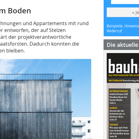
em Boden
» J
Wohnungen und Appartements mit rund
Beispiele, Hinweis
 entworfen, der auf Stelzen
Widerruf
ärt der projektverantwortliche
taatsforsten. Dadurch konnten die
Die aktuell
en bleiben.