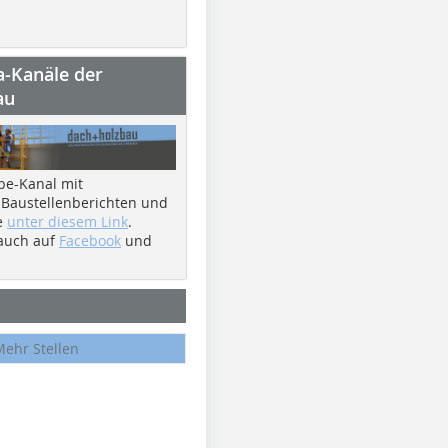
a-Kanäle der
au
be-Kanal mit
 Baustellenberichten und
e
unter diesem Link
.
 auch auf
Facebook
und
Mehr Stellen