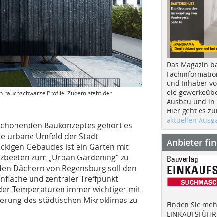
Das Magazin b
Fachinformatio
und Inhaber vo
die gewerkeübe
 rauchschwarze Profile. Zudem steht der
Ausbau und in d
Hier geht es zu
aktuellen Aus
nschonenden Baukonzeptes gehört es
lte urbane Umfeld der Stadt
Anbieter fi
ckigen Gebäudes ist ein Garten mit
nzbeeten zum „Urban Gardening“ zu
r den Dächern von Regensburg soll den
nfläche und zentraler Treffpunkt
nder Temperaturen immer wichtiger mit
erung des städtischen Mikroklimas zu
Finden Sie mehr
EINKAUFSFÜHRE