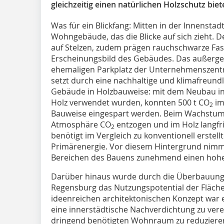
gleichzeitig einen natürlichen Holzschutz biet
Was für ein Blickfang: Mitten in der Innenst
Wohngebäude, das die Blicke auf sich zieht. 
auf Stelzen, zudem prägen rauchschwarze Fa
Erscheinungsbild des Gebäudes. Das außerge
ehemaligen Parkplatz der Unternehmenszentr
setzt durch eine nachhaltige und klimafreund
Gebäude in Holzbauweise: mit dem Neubau in
Holz verwendet wurden, konnten 500 t CO
im
2
Bauweise eingespart werden. Beim Wachstums
Atmosphäre CO
entzogen und im Holz langfri
2
benötigt im Vergleich zu konventionell erste
Primärenergie. Vor diesem Hintergrund nimm
Bereichen des Bauens zunehmend einen hohen
Darüber hinaus wurde durch die Überbauung 
Regensburg das Nutzungspotential der Fläche 
ideenreichen architektonischen Konzept war 
eine innerstädtische Nachverdichtung zu ver
dringend benötigten Wohnraum zu reduziere