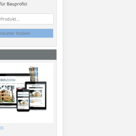
ür Bauprofis!
nbieter finden!
be