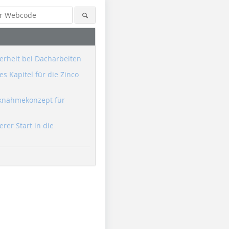
erheit bei Dacharbeiten
s Kapitel für die Zinco
knahmekonzept für
erer Start in die
Foto: Manfred Jarisch /
Foto: Mocopinus
Foto: Manf
Bayerische Staatsforsten
Bayerisch