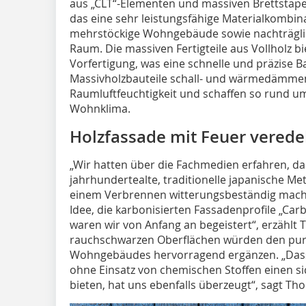
aus „CLT“-Elementen und massiven Brettstapel
das eine sehr leistungsfähige Materialkombina
mehrstöckige Wohngebäude sowie nachträgli
Raum. Die massiven Fertigteile aus Vollholz 
Vorfertigung, was eine schnelle und präzise 
Massivholzbauteile schall- und wärmedämmend
Raumluftfeuchtigkeit und schaffen so rund u
Wohnklima.
Holzfassade mit Feuer veredel
„Wir hatten über die Fachmedien erfahren, d
jahrhundertealte, traditionelle japanische Me
einem Verbrennen witterungsbeständig macht
Idee, die karbonisierten Fassadenprofile „Carb
waren wir von Anfang an begeistert“, erzählt T
rauchschwarzen Oberflächen würden den puris
Wohngebäudes hervorragend ergänzen. „Dass
ohne Einsatz von chemischen Stoffen einen s
bieten, hat uns ebenfalls überzeugt“, sagt Tho