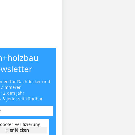
h+holzbau
wsletter
emen für Dachdecker und
Zimmerer
 12 x im Jahr
s & jederzeit kündbar
oboter-Verifizierung
Hier klicken