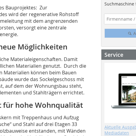
Suchmaschine f
des Bauprojektes: Zur
s wird der regenerative Rohstoff
ärmeleitung mit dem angrenzenden
sten, versorgt eine zentrale
A
energie.
neue Möglichkeiten
Service
iche Materialeigenschaften. Damit
lichen Materialien genutzt. Durch die
en Materialien können beim Bauen
bäude wurde das Sockelgeschoss mit
st, auf dem der Wohnungsbau steht,
ementen und Stahlträgern errichtet.
t für hohe Wohnqualität
skern mit Treppenhaus und Aufzug
che“ und Stahl auf drei Etagen 33
Aktuelle Ausga
olzbauweise entstanden, mit Wänden
Mediadaten