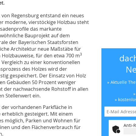
et.
adt von Regensburg entstand ein neues
Der moderne, vierstöckige Holzbau steht
ssadenprofile das markante
wöhnliche Bauprojekt auf dem
ale der Bayerischen Staatsforsten
liche Architektur neue Maßstäbe für
3
 Holzbauweise, für den etwa 700 m
dac
 Vergleich zu einer konventionellen
Ne
prozess des Holzes wird der
stig gespeichert. Der Einsatz von Holz
llten Gebäuden 50 Prozent weniger
» Aktuelle Th
t der nachwachsende Rohstoff in allen
»
 Stellenwert ein.
» kostenlo
der vorhandenen Parkfläche in
erheblich gesteigert. Mit einem
es möglich, Parken und Wohnen für
Anti-R
einen und den Flächenverbrauch für
n.