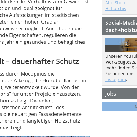
decken. Im ­Verhältnis zum Gewicht ist
Abo-Shop
tion und ideal geeignet für
Heftarchiv
che Aufstockungen im städtischen
bieten einen hohen Grad an
Social-Medi
Bauweise ermöglicht. Auch haben die
dach+holzb
e Eigenschaften, regulieren die
ms Jahr ein gesundes und behagliches
Unseren YouTu
t – dauerhafter Schutz
Werkzeugtests,
mehr finden Si
ass durch Mocopinus die
Sie finden uns
Instagram
.
thode Yakisugi, die Holzoberflächen mit
, weiterentwickelt wurde. Von der
Jobs
oris“ für unser Projekt einzusetzen,
homas Feigl. Die edlen,
tischen Architekturstil des
 die neuartigen Fassadenelemente
icheren und langlebigen Holzschutz
mas Feigl.