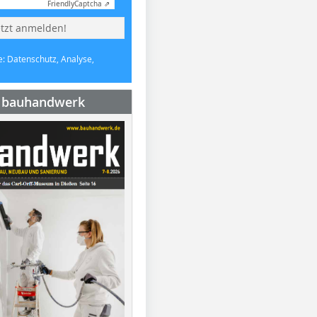
Friendly
Captcha ⇗
etzt anmelden!
e: Datenschutz, Analyse,
e bauhandwerk