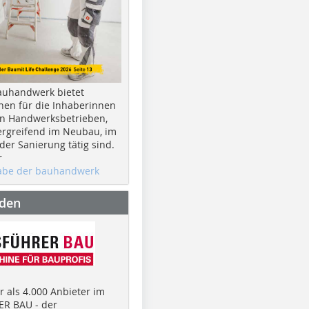
auhandwerk bietet
nen für die Inhaberinnen
n Handwerksbetrieben,
rgreifend im Neubau, im
er Sanierung tätig sind.
r
gabe der bauhandwerk
nden
 als 4.000 Anbieter im
R BAU - der