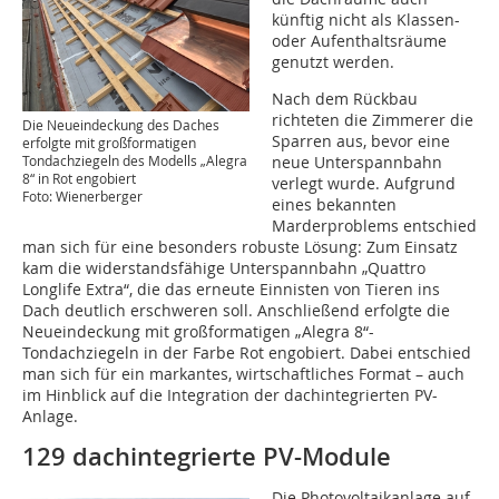
künftig nicht als Klassen-
oder Aufenthaltsräume
genutzt werden.
Nach dem Rückbau
richteten die Zimmerer die
Die Neueindeckung des Daches
Sparren aus, bevor eine
erfolgte mit großformatigen
Tondachziegeln des Modells „Alegra
neue Unterspannbahn
8“ in Rot engobiert
verlegt wurde. Aufgrund
Foto: Wienerberger
eines bekannten
Marderproblems entschied
man sich für eine besonders robuste Lösung: Zum Einsatz
kam die widerstandsfähige Unterspannbahn „Quattro
Longlife Extra“, die das erneute Einnisten von Tieren ins
Dach deutlich erschweren soll. Anschließend erfolgte die
Neueindeckung mit großformatigen „Alegra 8“-
Tondachziegeln in der Farbe Rot engobiert. Dabei entschied
man sich für ein markantes, wirtschaftliches Format – auch
im Hinblick auf die Integration der dachintegrierten PV-
Anlage.
129 dachintegrierte PV-Module
Die Photovoltaikanlage auf