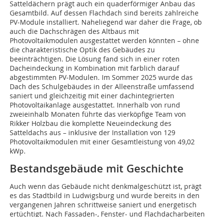
Satteldächern prägt auch ein quaderförmiger Anbau das
Gesamtbild. Auf dessen Flachdach sind bereits zahlreiche
PV‑Module installiert. Naheliegend war daher die Frage, ob
auch die Dachschrägen des Altbaus mit
Photovoltaikmodulen ausgestattet werden ­könnten – ohne
die charakteristische Optik des Gebäudes zu
beeinträchtigen. Die Lösung fand sich in einer roten
Dacheindeckung in Kombination mit farblich darauf
abgestimmten PV‑Modulen. Im Sommer 2025 wurde das
Dach des Schulgebäudes in der Alleenstraße umfassend
saniert und gleichzeitig mit einer dachintegrierten
Photovoltaikanlage ausgestattet. Innerhalb von rund
zweieinhalb Monaten führte das vierköpfige Team von
Rikker Holzbau die komplette Neueindeckung des
Satteldachs aus – inklusive der Installation von 129
Photovoltaikmodulen mit einer Gesamtleistung von 49,02
kWp.
Bestandsgebäude mit Geschichte
Auch wenn das Gebäude nicht denkmalgeschützt ist, prägt
es das Stadtbild in Ludwigsburg und wurde bereits in den
vergangenen Jahren schrittweise saniert und energetisch
ertüchtigt. Nach Fassaden-, Fenster- und Flachdacharbeiten