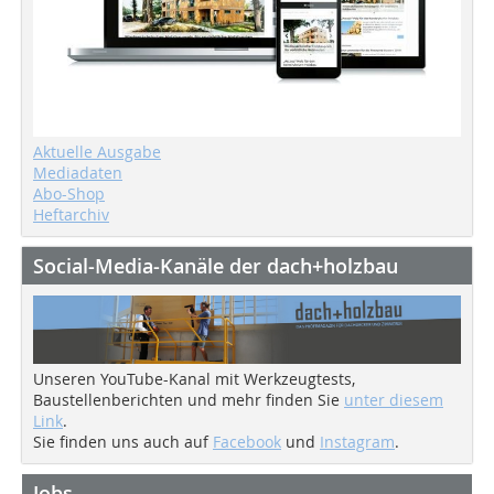
Aktuelle Ausgabe
Mediadaten
Abo-Shop
Heftarchiv
Social-Media-Kanäle der dach+holzbau
Unseren YouTube-Kanal mit Werkzeugtests,
Baustellenberichten und mehr finden Sie
unter diesem
Link
.
Sie finden uns auch auf
Facebook
und
Instagram
.
Jobs