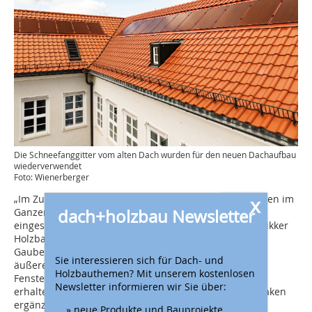
Die Schneefanggitter vom alten Dach wurden für den neuen Dachaufbau
wiederverwendet
Foto: Wienerberger
„Im Zuge der Arbeiten wurden die vorhandenen Gauben im
x
dach+holzbau Newsletter
Ganzen abgenommen und anschließend wieder
eingesetzt“, berichtet Bauleiter Patrick Esslinger von Rikker
Holzbau und erklärt weiter: „Dabei erhielt auch die
Gaubenverwahrung eine neue Ausführung. Auch die
Sie interessieren sich für Dach- und
äußeren Verwahrungen wurden erneuert, ebenso die
Holzbauthemen? Mit unserem kostenlosen
Fenster.“ Die bestehenden Schneefanggitter blieben
Newsletter informieren wir Sie über:
erhalten und wurden durch zusätzliche Schneefanghaken
ergänzt, um den heutigen Anforderungen an die
» neue Produkte und Bauprojekte