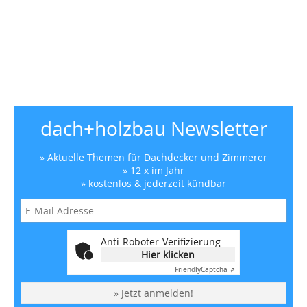
dach+holzbau Newsletter
» Aktuelle Themen für Dachdecker und Zimmerer
» 12 x im Jahr
» kostenlos & jederzeit kündbar
Anti-Roboter-Verifizierung
Hier klicken
Friendly
Captcha ⇗
» Jetzt anmelden!