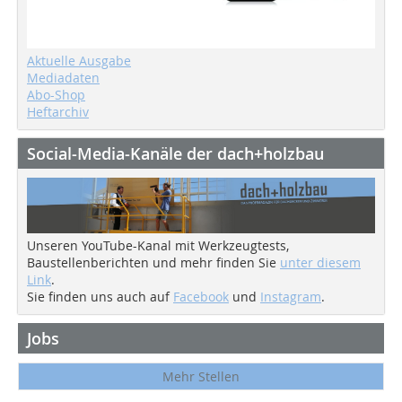
Aktuelle Ausgabe
Mediadaten
Abo-Shop
Heftarchiv
Social-Media-Kanäle der dach+holzbau
Unseren YouTube-Kanal mit Werkzeugtests,
Baustellenberichten und mehr finden Sie
unter diesem
Link
.
Sie finden uns auch auf
Facebook
und
Instagram
.
Jobs
Mehr Stellen