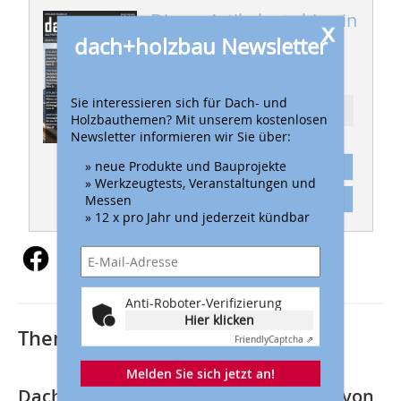
Dieser Artikel erschien in
x
dach+holzbau Newsletter
dach+holzbau 6-
7/2021
Sie interessieren sich für Dach- und
Ressort: DACH
Holzbauthemen? Mit unserem kostenlosen
Newsletter informieren wir Sie über:
» neue Produkte und Bauprojekte
Abonnement
» Werkzeugtests, Veranstaltungen und
Inhaltsverzeichnis
Messen
» 12 x pro Jahr und jederzeit kündbar
Anti-Roboter-Verifizierung
Hier klicken
Thematisch passende Artikel:
Friendly
Captcha ⇗
Melden Sie sich jetzt an!
Dachintegrierte Photovoltaik-Anlage von