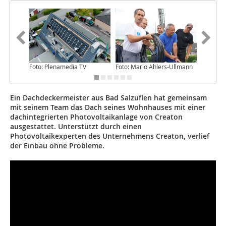
Foto: Plenamedia TV
Foto: Mario Ahlers-Ullmann
Foto: Ma
Ein Dachdeckermeister aus Bad Salzuflen hat gemeinsam
mit seinem Team das Dach seines Wohnhauses mit einer
dachintegrierten Photovoltaikanlage von Creaton
ausgestattet. Unterstützt durch einen
Photovoltaikexperten des Unternehmens Creaton, verlief
der Einbau ohne Probleme.