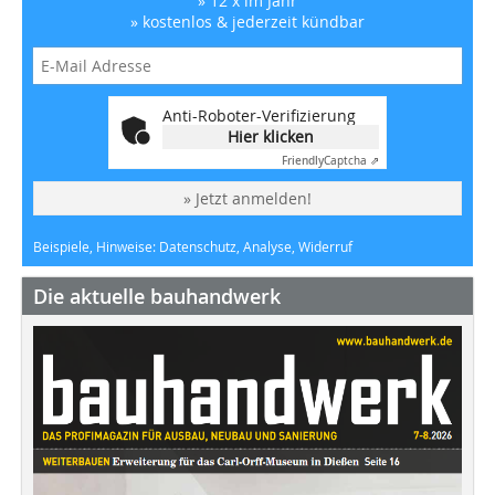
» 12 x im Jahr
» kostenlos & jederzeit kündbar
Anti-Roboter-Verifizierung
Hier klicken
Friendly
Captcha ⇗
» Jetzt anmelden!
Beispiele, Hinweise: Datenschutz, Analyse, Widerruf
Die aktuelle bauhandwerk