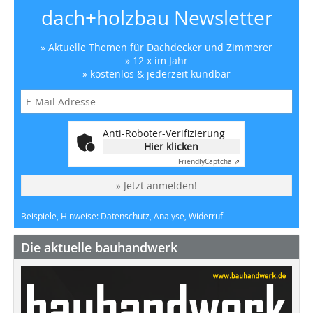
dach+holzbau Newsletter
» Aktuelle Themen für Dachdecker und Zimmerer
» 12 x im Jahr
» kostenlos & jederzeit kündbar
Anti-Roboter-Verifizierung
Hier klicken
Friendly
Captcha ⇗
» Jetzt anmelden!
Beispiele, Hinweise: Datenschutz, Analyse, Widerruf
Die aktuelle bauhandwerk