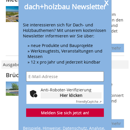
x
dach+holzbau Newsletter
Im Rahmen eines
Stadtentwicklungsprogramms wurde im
Herbst 2020 in der Gemeinde Delfzijl in den
Sie interessieren sich für Dach- und
Niederlanden eine neue Fußgänger- und
Holzbauthemen? Mit unserem kostenlosen
Radwegbrücke errichtet. Diese verbindet
Newsletter informieren wir Sie über:
das Stadtzentrum mit...
» neue Produkte und Bauprojekte
mehr
» Werkzeugtests, Veranstaltungen und
Messen
» 12 x pro Jahr und jederzeit kündbar
Ausgabe 03/2014
Brücken aus Holz und Beton
Hybride sind Techniken, bei denen die
Anti-Roboter-Verifizierung
Vorzüge zweier Technologien oder
Hier klicken
Materialien optimal miteinander kombiniert
werden. Holzbetonverbundbrücken sind
Friendly
Captcha ⇗
solche Hybride. Sie kombinieren die
Vorzüge...
Melden Sie sich jetzt an!
mehr
Beispiele, Hinweise: Datenschutz, Analyse,