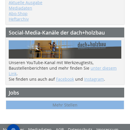
Aktuelle Ausgabe
Mediadaten
Abo-Shop
Heftarchiv
Social-Media-Kanäle der dach+holzbau
Unseren YouTube-Kanal mit Werkzeugtests,
Baustellenberichten und mehr finden Sie
unter diesem
Link
.
Sie finden uns auch auf
Facebook
und
Instagram
.
Jobs
Mehr Stellen
Newsletter
Mediadaten
AGB
Datenschutz
Impressum