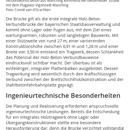
Verbundkonstruktion aus Manching kommend die Geisenfelder Straße
mit dem Flugplatz Ingolstadt-Manching
Foto: Conné van d'Grachten
Die Brücke gilt als die erste integrale Holz-Beton-
Verbundbrücke der bayerischen Staatsbauverwaltung und
kommt ohne Lager oder Fugen aus, mit dem Ziel eines
wartungsarmen, robusten und langlebigen Bauwerks. Mit
einer Stützweite von rund 27 m, einer variierenden
Konstruktionshöhe zwischen 0,91 m und 1,28 m und einer
Breite von 3,50 m entstand ein Tragwerk, dessen Schlankheit
das Potenzial der Holz-Beton-Verbundbauweise
eindrucksvoll sichtbar macht. Der Überbau ist als
einfeldriger, integraler Plattenbalken ausgebildet. Dessen
Tragwirkung wird wesentlich durch den kraftschlüssigen
Verbund zwischen der Brettschichtholzkonstruktion und der
Stahlbetonfahrbahnplatte geprägt.
Ingenieurtechnische Besonderheiten
Die Planung und Realisierung erforderten anspruchsvolle
ingenieurtechnische Leistungen. Bereits die Entscheidung
für ein integrales Holztragwerk ohne Lager oder
Übergangskonstruktionen stellte eine besondere
Herausforderung dar, denn die Brücke verzichtet vollständig