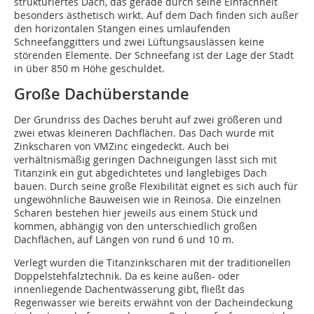
strukturiertes Dach, das gerade durch seine Einfachheit
besonders ästhetisch wirkt. Auf dem Dach finden sich außer
den horizontalen Stangen eines umlaufenden
Schneefanggitters und zwei Lüftungsauslässen keine
störenden Elemente. Der Schneefang ist der Lage der Stadt
in über 850 m Höhe geschuldet.
Große Dachüberstande
Der Grundriss des Daches beruht auf zwei größeren und
zwei etwas kleineren Dachflächen. Das Dach wurde mit
Zinkscharen von VMZinc eingedeckt. Auch bei
verhältnismäßig geringen Dachneigungen lässt sich mit
Titanzink ein gut abgedichtetes und langlebiges Dach
bauen. Durch seine große Flexibilität eignet es sich auch für
ungewöhnliche Bauweisen wie in Reinosa. Die einzelnen
Scharen bestehen hier jeweils aus einem Stück und
kommen, abhängig von den unterschiedlich großen
Dachflächen, auf Längen von rund 6 und 10 m.
Verlegt wurden die Titanzinkscharen mit der traditionellen
Doppelstehfalztechnik. Da es keine außen- oder
innenliegende Dachentwässerung gibt, fließt das
Regenwasser wie bereits erwähnt von der Dacheindeckung