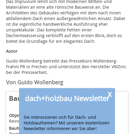
Das Impluvium lehnt sich mit modernen Mitteln und
Materialien an eine alte römische Bauweise an. Die
Architekten des Gebäudes verfolgen mit dem nach innen
abfallendem Dach einen außergewöhnlichen Ansatz. Dabei
ist die eigentliche handwerkliche Ausführung eher
unspektakulär. Das komplette Fehlen einer
Dachentwässerung verblüfft auf den ersten Blick, doch es
bietet die Grundlage für ein elegantes Dach.
Autor
Guido Wollenberg betreibt das Pressebüro Wollenberg-
Frahm PR in Frechen und unterstützt den Hersteller VMZinc
bei der Pressearbeit.
Von Guido Wollenberg
x
dach+holzbau Newsletter
Bautafel (Auswahl)
Objekt
Kultur- und Gemeindezentrum Impluvium,
Sie interessieren sich für Dach- und
Reinosa (Spanien), 1300 m² Dachfläche
Holzbauthemen? Mit unserem kostenlosen
Bauherr
Gemeinde Reinosa / Empresa Municipal de
Newsletter informieren wir Sie über:
Promoción y Desarrollo de Reinosa (Kommunale