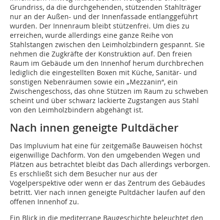
Grundriss, da die durchgehenden, stützenden Stahlträger
nur an der Außen- und der Innenfassade entlanggeführt
wurden. Der Innenraum bleibt stützenfrei. Um dies zu
erreichen, wurde allerdings eine ganze Reihe von
Stahlstangen zwischen den Leimholzbindern gespannt. Sie
nehmen die Zugkräfte der Konstruktion auf. Den freien
Raum im Gebäude um den Innenhof herum durchbrechen
lediglich die eingestellten Boxen mit Küche, Sanitär- und
sonstigen Nebenräumen sowie ein „Mezzanin“, ein
Zwischengeschoss, das ohne Stützen im Raum zu schweben
scheint und über schwarz lackierte Zugstangen aus Stahl
von den Leimholzbindern abgehängt ist.
Nach innen geneigte Pultdächer
Das Impluvium hat eine für zeitgemäße Bauweisen höchst
eigenwillige Dachform. Von den umgebenden Wegen und
Plätzen aus betrachtet bleibt das Dach allerdings verborgen.
Es erschließt sich dem Besucher nur aus der
Vogelperspektive oder wenn er das Zentrum des Gebäudes
betritt. Vier nach innen geneigte Pultdächer laufen auf den
offenen Innenhof zu.
Ein Blick in die mediterrane Baugeschichte beleuchtet den