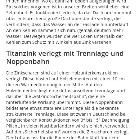
in den Innenhof, wo es dann am Boden aufgefangen wird.
Ein solches Vorgehen ist in unseren Breiten wohl eher eine
Seltenheit. Es funktioniert jedoch, da das Dach am Innenhof
über entsprechend große Dachüberstände verfügt, die
verhindern, dass das Wasser an der Fassade hinunterläuft.
An den Kehlen sammelt sich naturgemäß deutlich mehr
Wasser. Deswegen wurden die vier Ecken unterhalb der
Kehlen zum Schutz mit Winkeln aus Zink versehen.
Titanzink verlegt mit Trennlage und
Noppenbahn
Die Zinkscharen sind auf einer Holzunterkonstruktion
verlegt. Diese basiert auf Holzelementen mit einer 10 cm
dicken Wärmedämmung in der Mitte. Auf den
Holzelementen liegt eine diffusionsoffene Trennlage und
darüber die „VMZinc Sicherheitsbahn“, die eine
hinterlüftende Wirkung übernimmt. Diese Noppenbahn
bildet eine etwas stabilere Unterlage als die bekannte
strukturierte Trennlage. Diese ist zwar in Deutschland bei
vergleichbaren Konstruktionen von 3° bis 15° Dachneigung
Pflicht, in vielen Nachbarländern wird sie nicht verwendet.
Auf der „Sicherheitsbahn“ wurden die Zinkscharen verlegt.
Der Luftauslass für die Ebene der Bahn läuft über ein