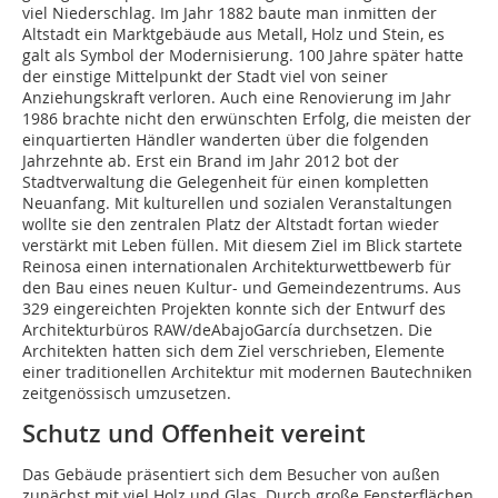
viel Niederschlag. Im Jahr 1882 baute man inmitten der
Altstadt ein Marktgebäude aus Metall, Holz und Stein, es
galt als Symbol der Modernisierung. 100 Jahre später hatte
der einstige Mittelpunkt der Stadt viel von seiner
Anziehungskraft verloren. Auch eine Renovierung im Jahr
1986 brachte nicht den erwünschten Erfolg, die meisten der
einquartierten Händler wanderten über die folgenden
Jahrzehnte ab. Erst ein Brand im Jahr 2012 bot der
Stadtverwaltung die Gelegenheit für einen kompletten
Neuanfang. Mit kulturellen und sozialen Veranstaltungen
wollte sie den zentralen Platz der Altstadt fortan wieder
verstärkt mit Leben füllen. Mit diesem Ziel im Blick startete
Reinosa einen internationalen Architekturwettbewerb für
den Bau eines neuen Kultur- und Gemeindezentrums. Aus
329 eingereichten Projekten konnte sich der Entwurf des
Architekturbüros RAW/deAbajoGarcía durchsetzen. Die
Architekten hatten sich dem Ziel verschrieben, Elemente
einer traditionellen Architektur mit modernen Bautechniken
zeitgenössisch umzusetzen.
Schutz und Offenheit vereint
Das Gebäude präsentiert sich dem Besucher von außen
zunächst mit viel Holz und Glas. Durch große Fensterflächen