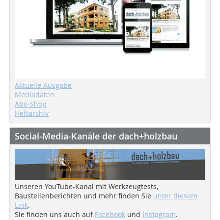
Aktuelle Ausgabe
Mediadaten
Abo-Shop
Heftarchiv
Social-Media-Kanäle der dach+holzbau
Unseren YouTube-Kanal mit Werkzeugtests,
Baustellenberichten und mehr finden Sie
unter diesem
Link
.
Sie finden uns auch auf
Facebook
und
Instagram
.