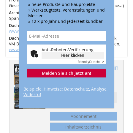
» neue Produkte und Bauprojekte
Gesellschaft zur Förderung und Entwicklung von Reinosa)
» Werkzeugtests, Veranstaltungen und
Architekten
RAW/deAbajoGarcía, Madrid und León,
Messen
Spanien,
www.deabajogarcia.com
» 12 x pro Jahr und jederzeit kündbar
Dacharbeiten
Industrias Rogo, Polanco, Spanien,
www.industriasrogo.com
Dachdeckung
„VMZinc Quartz-Zinc“ in Stehfalztechnik,
VM Building Solutions Deutschland GmbH, 45326 Essen,
www.vmzinc.de
Anti-Roboter-Verifizierung
Hier klicken
Friendly
Captcha ⇗
Dieser Artikel erschien in
Melden Sie sich jetzt an!
dach+holzbau
08/2019
Beispiele, Hinweise: Datenschutz, Analyse,
Widerruf
Ressort: DACH
Abonnement
Inhaltsverzeichnis