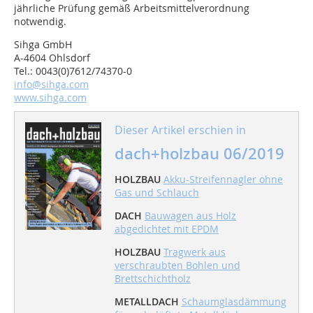
jährliche Prüfung gemäß Arbeitsmittelverordnung
notwendig.
Sihga GmbH
A-4604 Ohlsdorf
Tel.: 0043(0)7612/74370-0
info@sihga.com
www.sihga.com
Dieser Artikel erschien in
dach+holzbau 06/2019
HOLZBAU
Akku-Streifennagler ohne
Gas und Schlauch
DACH
Bauwagen aus Holz
abgedichtet mit EPDM
HOLZBAU
Tragwerk aus
verschraubten Bohlen und
Brettschichtholz
METALLDACH
Schaumglasdämmung