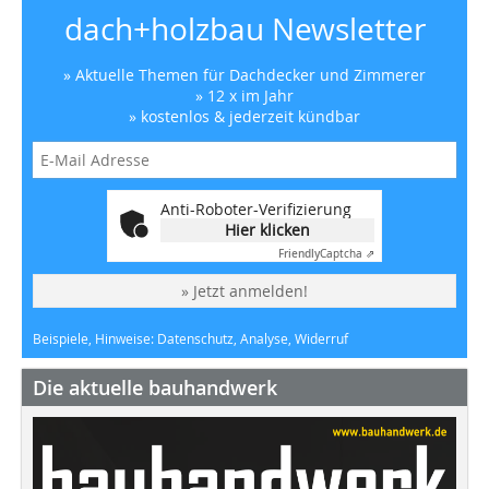
dach+holzbau Newsletter
» Aktuelle Themen für Dachdecker und Zimmerer
» 12 x im Jahr
» kostenlos & jederzeit kündbar
Anti-Roboter-Verifizierung
Hier klicken
Friendly
Captcha ⇗
» Jetzt anmelden!
Beispiele, Hinweise: Datenschutz, Analyse, Widerruf
Die aktuelle bauhandwerk