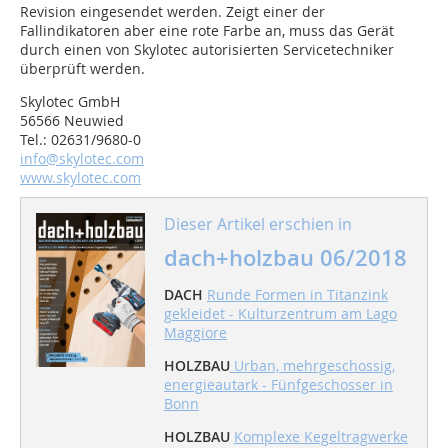
Revision eingesendet werden. Zeigt einer der
Fallindikatoren aber eine rote Farbe an, muss das Gerät
durch einen von Skylotec autorisierten Servicetechniker
überprüft werden.
Skylotec GmbH
56566 Neuwied
Tel.: 02631/9680-0
info@skylotec.com
www.skylotec.com
Dieser Artikel erschien in
dach+holzbau 06/2018
DACH
Runde Formen in Titanzink
gekleidet - Kulturzentrum am Lago
Maggiore
HOLZBAU
Urban, mehrgeschossig,
energieautark - Fünfgeschosser in
Bonn
HOLZBAU
Komplexe Kegeltragwerke