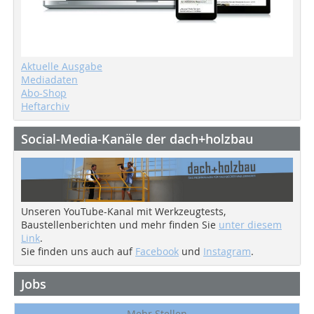
Aktuelle Ausgabe
Mediadaten
Abo-Shop
Heftarchiv
Social-Media-Kanäle der dach+holzbau
Unseren YouTube-Kanal mit Werkzeugtests,
Baustellenberichten und mehr finden Sie
unter diesem
Link
.
Sie finden uns auch auf
Facebook
und
Instagram
.
Jobs
Mehr Stellen