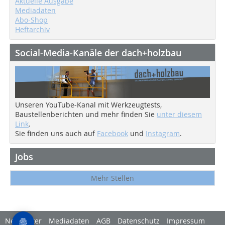
Aktuelle Ausgabe
Mediadaten
Abo-Shop
Heftarchiv
Social-Media-Kanäle der dach+holzbau
Unseren YouTube-Kanal mit Werkzeugtests,
Baustellenberichten und mehr finden Sie
unter diesem
Link
.
Sie finden uns auch auf
Facebook
und
Instagram
.
Jobs
Mehr Stellen
Newsletter
Mediadaten
AGB
Datenschutz
Impressum