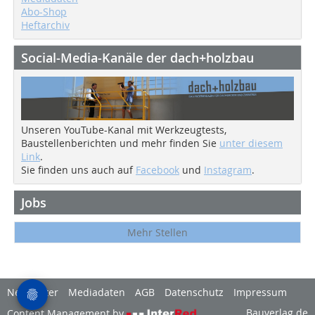
Abo-Shop
Heftarchiv
Social-Media-Kanäle der dach+holzbau
Unseren YouTube-Kanal mit Werkzeugtests,
Baustellenberichten und mehr finden Sie
unter diesem
Link
.
Sie finden uns auch auf
Facebook
und
Instagram
.
Jobs
Mehr Stellen
Newsletter
Mediadaten
AGB
Datenschutz
Impressum
Bauverlag.de
Content Management by