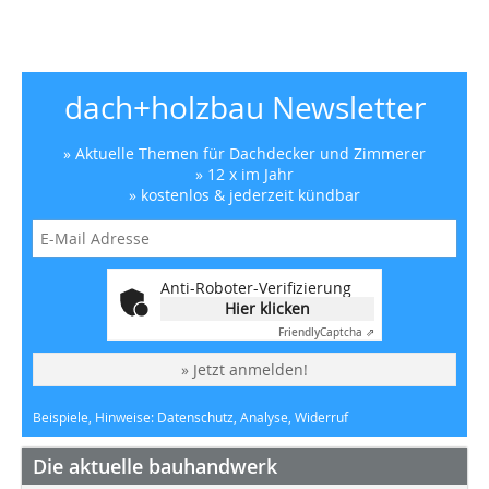
dach+holzbau Newsletter
» Aktuelle Themen für Dachdecker und Zimmerer
» 12 x im Jahr
» kostenlos & jederzeit kündbar
Anti-Roboter-Verifizierung
Hier klicken
Friendly
Captcha ⇗
» Jetzt anmelden!
Beispiele, Hinweise: Datenschutz, Analyse, Widerruf
Die aktuelle bauhandwerk