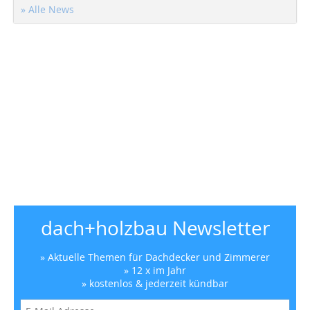
» Alle News
dach+holzbau Newsletter
» Aktuelle Themen für Dachdecker und Zimmerer
» 12 x im Jahr
» kostenlos & jederzeit kündbar