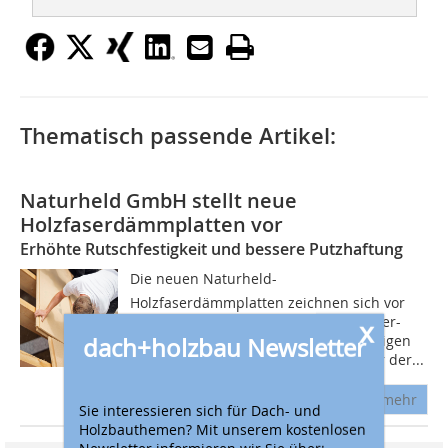
Thematisch passende Artikel:
Naturheld GmbH stellt neue
Holzfaserdämmplatten vor
Erhöhte Rutschfestigkeit und bessere Putzhaftung
Die neuen Naturheld-
Holzfaserdämmplatten zeichnen sich vor
allem durch ihr verbessertes Nut-Feder-
x
dach+holzbau Newsletter
Profil aus, das gegenüber dem vorherigen
Profil runder ausgeführt ist. Die Feder der...
mehr
Sie interessieren sich für Dach- und
Holzbauthemen? Mit unserem kostenlosen
Newsletter informieren wir Sie über: