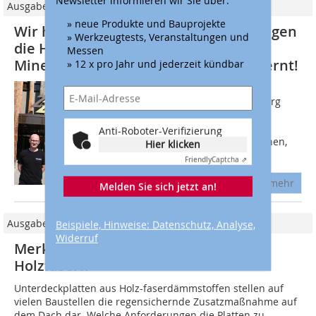
Ausgabe 06/2024
» neue Produkte und Bauprojekte
Wir haben bei zwei Werksbesichtigungen
» Werkzeugtests, Veranstaltungen und
die Herstellung von Holzfaser- und
Messen
Mineralwolldämmstoffen kennengelernt!
» 12 x pro Jahr und jederzeit kündbar
im September 2024 haben wir das
Sägewerk der Ziegler Group in Plößberg
besucht. Die lange Anreise in den
Nordosten Bayerns hat sich für uns
Anti-Roboter-Verifizierung
gelohnt: Es war beeindruckend zu sehen,
Hier klicken
wie der...
Friendly
Captcha ⇗
mehr
Melden Sie sich jetzt an!
Ausgabe 02/2011
Beispiele, Hinweise: Datenschutz, Analyse,
Widerruf
Merkblatt zu Unterdeckplatten aus
Holzfasern
Unterdeckplatten aus Holz­-faserdämmstoffen stellen auf
vielen Baustellen die regensichernde Zusatzmaßnahme auf
dem Dach dar. Welche Anforderungen die Platten zu