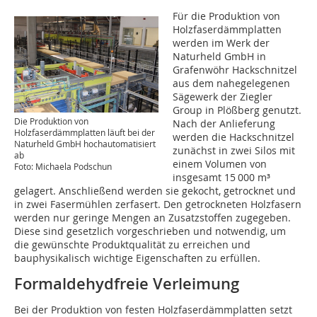
Für die Produktion von
Holzfaserdämmplatten
werden im Werk der
Naturheld GmbH in
Grafenwöhr Hackschnitzel
aus dem nahegelegenen
Sägewerk der Ziegler
Group in Plößberg genutzt.
Die Produktion von
Nach der Anlieferung
Holzfaserdämmplatten läuft bei der
werden die Hackschnitzel
Naturheld GmbH hochautomatisiert
zunächst in zwei Silos mit
ab
einem Volumen von
Foto: Michaela Podschun
insgesamt 15 000 m³
gelagert. Anschließend werden sie gekocht, getrocknet und
in zwei Fasermühlen zerfasert. Den getrockneten Holzfasern
werden nur geringe Mengen an Zusatzstoffen zugegeben.
Diese sind gesetzlich vorgeschrieben und notwendig, um
die gewünschte Produktqualität zu erreichen und
bauphysikalisch wichtige Eigenschaften zu erfüllen.
Formaldehydfreie Verleimung
Bei der Produktion von festen Holzfaserdämmplatten setzt