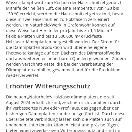
Wasserdampf wird zum Kochen der Hackschnitzel genutzt.
Mithilfe der heißen Luft, die eine Temperatur von 120 bis
130 °C erreicht, werden die Hackschnitzel getrocknet, bevor
diese in zwei Fasermühlen zu Holzfasern zerkleinert
werden. Im Naturheld-Werk in Grafenwöhr können auf
diese Weise laut Hersteller pro Jahr bis zu 1,5 Mio. m³
flexible Platten und bis zu 500 000 m³ druckfeste
Holzfaserdämmplatten hergestellt werden. Der Strom für
die Dämmplattenproduktion wird über eine eigene
Photovoltaikanlage auf den Dächern des Dämmstoffwerks
und aus weiteren er-neuerbaren Quellen gewonnen. Zudem
werden Verschnitt-Reste, die bei der Verarbeitung der
Dämmplatten anfallen, gesammelt und für die Produktion
wiederverwertet.
Erhöhter Witterungsschutz
Die neuen „Naturheld“-Holzfaserdämmplatten, die seit
August 2024 erhältlich sind, zeichnen sich vor allem durch
ihr verbessertes Nut-Feder-Profil aus, das gegenüber den
bisherigen Dämmplatten runder ausgeführt ist. Durch diese
überarbeitete Verbindung lassen sich die Platten auch auf
unebenen Unterkonstruktionen leicht und präzise fügen,
bieten einen zuverlässigen Witterungsschutz und sind im