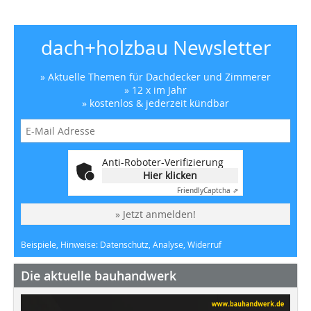
dach+holzbau Newsletter
» Aktuelle Themen für Dachdecker und Zimmerer
» 12 x im Jahr
» kostenlos & jederzeit kündbar
Anti-Roboter-Verifizierung
Hier klicken
Friendly
Captcha ⇗
» Jetzt anmelden!
Beispiele, Hinweise: Datenschutz, Analyse, Widerruf
Die aktuelle bauhandwerk