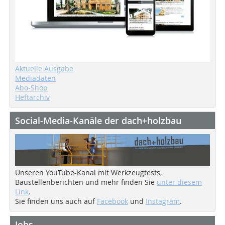
Aktuelle Ausgabe
Mediadaten
Abo-Shop
Heftarchiv
Social-Media-Kanäle der dach+holzbau
Unseren YouTube-Kanal mit Werkzeugtests,
Baustellenberichten und mehr finden Sie
unter diesem
Link
.
Sie finden uns auch auf
Facebook
und
Instagram
.
Jobs