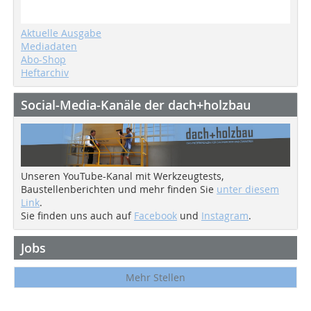
Aktuelle Ausgabe
Mediadaten
Abo-Shop
Heftarchiv
Social-Media-Kanäle der dach+holzbau
Unseren YouTube-Kanal mit Werkzeugtests,
Baustellenberichten und mehr finden Sie
unter diesem
Link
.
Sie finden uns auch auf
Facebook
und
Instagram
.
Jobs
Mehr Stellen