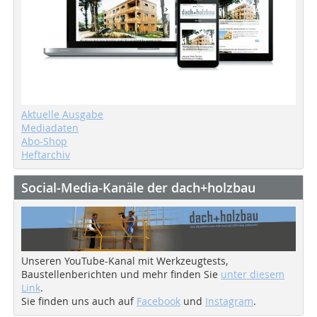
Aktuelle Ausgabe
Mediadaten
Abo-Shop
Heftarchiv
Social-Media-Kanäle der dach+holzbau
Unseren YouTube-Kanal mit Werkzeugtests,
Baustellenberichten und mehr finden Sie
unter diesem
Link
.
Sie finden uns auch auf
Facebook
und
Instagram
.