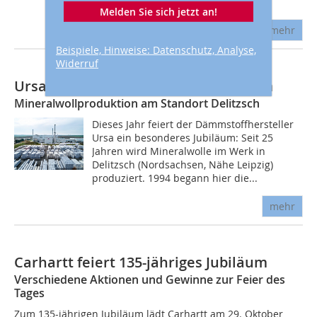
dabei nach...
Melden Sie sich jetzt an!
mehr
Beispiele, Hinweise: Datenschutz, Analyse,
Widerruf
Ursa-Werk feiert 25-jähriges Jubiläum
Mineralwollproduktion am Standort Delitzsch
Dieses Jahr feiert der Dämmstoffhersteller
Ursa ein besonderes Jubiläum: Seit 25
Jahren wird Mineralwolle im Werk in
Delitzsch (Nordsachsen, Nähe Leipzig)
produziert. 1994 begann hier die...
mehr
Carhartt feiert 135-jähriges Jubiläum
Verschiedene Aktionen und Gewinne zur Feier des
Tages
Zum 135-jährigen Jubiläum lädt Carhartt am 29. Oktober