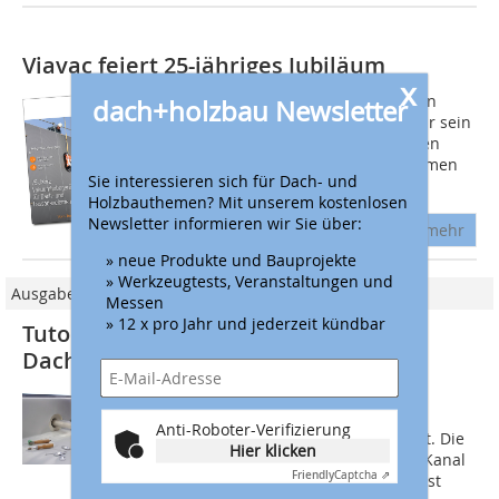
Viavac feiert 25-jähriges Jubiläum
x
Viavac, niederländischer Hersteller von
dach+holzbau Newsletter
Vakuumhebegeräten, feiert dieses Jahr sein
25-jähriges Firmenjubiläum. Für diesen
besonderen Anlass hat das Unternehmen
Sie interessieren sich für Dach- und
ein Jubiläumsmagazin erstellt....
Holzbauthemen? Mit unserem kostenlosen
Newsletter informieren wir Sie über:
mehr
» neue Produkte und Bauprojekte
» Werkzeugtests, Veranstaltungen und
Ausgabe 06/2023
Messen
» 12 x pro Jahr und jederzeit kündbar
Tutorialvideos zum Einbau von
Dachentwässerungsprodukten
Die Sita Bauelemente GmbH hat neue
Tutorial-Videos zum Einbau von
Anti-Roboter-Verifizierung
Dachentwässerungsprodukten erstellt. Die
Hier klicken
Videos stehen auf dem Sita-YouTube-Kanal
Friendly
Captcha ⇗
zum Abruf bereit. Jedes Einbauvideo ist