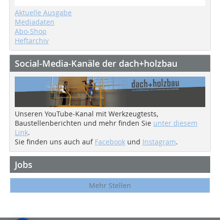
Aktuelle Ausgabe
Mediadaten
Abo-Shop
Heftarchiv
Social-Media-Kanäle der dach+holzbau
Unseren YouTube-Kanal mit Werkzeugtests,
Baustellenberichten und mehr finden Sie
unter diesem
Link
.
Sie finden uns auch auf
Facebook
und
Instagram
.
Jobs
Mehr Stellen