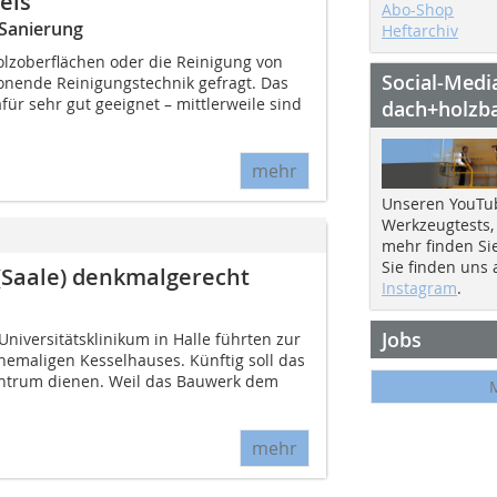
eis
Abo-Shop
 Sanierung
Heftarchiv
olzoberflächen oder die Reinigung von
Social-Medi
onende Reinigungstechnik gefragt. Das
für sehr gut geeignet – mittlerweile sind
dach+holzb
mehr
Unseren YouTu
Werkzeugtests,
mehr finden Si
Sie finden uns
 (Saale) denkmalgerecht
Instagram
.
Jobs
ersitätsklinikum in Halle führten zur
emaligen Kesselhauses. Künftig soll das
ntrum dienen. Weil das Bauwerk dem
mehr