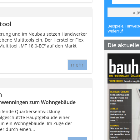
» J
tool
Beispiele, Hinweis
Widerruf
nierung und im Neubau setzen Handwerker
ebene Multitools ein. Der Hersteller Flex
Die aktuell
Multitool „MT 18.0-EC“ auf den Markt
mehr
n
Schwenningen zum Wohngebäude
ifende Quartiersentwicklung
lgeschützte Hauptgebäude einer
 in ein Wohngebäude. Im Zuge der
r durch einen...