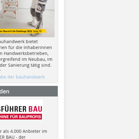
auhandwerk bietet
nen für die Inhaberinnen
n Handwerksbetrieben,
rgreifend im Neubau, im
er Sanierung tätig sind.
r
gabe der bauhandwerk
nden
 als 4.000 Anbieter im
R BAU - der