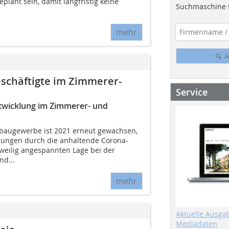
eplant sein, damit langfristig keine
Suchmaschine f
mehr
A
schäftigte im Zimmerer-
Service
ntwicklung im Zimmerer- und
baugewerbe ist 2021 erneut gewachsen,
gungen durch die anhaltende Corona-
weilig angespannten Lage bei der
nd...
mehr
Aktuelle Ausga
Mediadaten