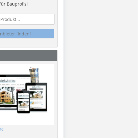
ür Bauprofis!
nbieter finden!
be