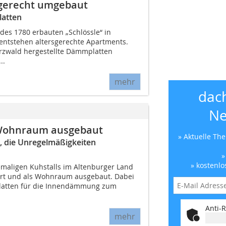
sgerecht umgebaut
atten
es 1780 erbauten „Schlössle“ in
entstehen altersgerechte Apartments.
rzwald hergestellte Dämmplatten
..
mehr
dac
Ne
Wohnraum ausgebaut
» Aktuelle Th
 die Unregelmäßigkeiten
»
» kostenlo
maligen Kuhstalls im Altenburger Land
ert und als Wohnraum ausgebaut. Dabei
atten für die Innendämmung zum
Anti-R
mehr