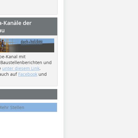
a-Kanäle der
au
be-Kanal mit
 Baustellenberichten und
e
unter diesem Link
.
 auch auf
Facebook
und
Mehr Stellen