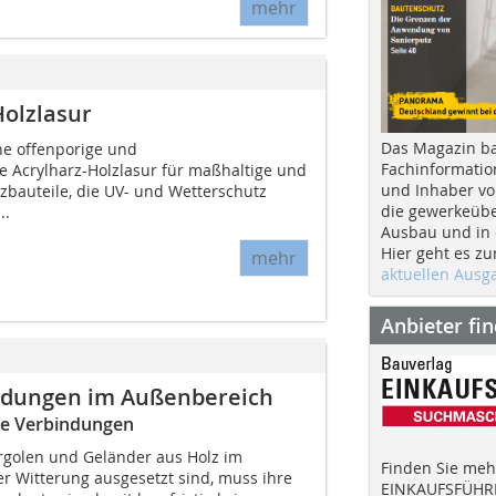
mehr
Holzlasur
Das Magazin b
ine offenporige und
Fachinformatio
e Acrylharz-Holzlasur für maßhaltige und
und Inhaber vo
zbauteile, die UV- und Wetterschutz
die gewerkeübe
..
Ausbau und in d
Hier geht es zu
mehr
aktuellen Aus
Anbieter fi
indungen im Außenbereich
eie Verbindungen
ergolen und Geländer aus Holz im
Finden Sie mehr
r Witterung ausgesetzt sind, muss ihre
EINKAUFSFÜHRE