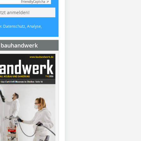
Friendly
Captcha ⇗
etzt anmelden!
e: Datenschutz, Analyse,
e bauhandwerk