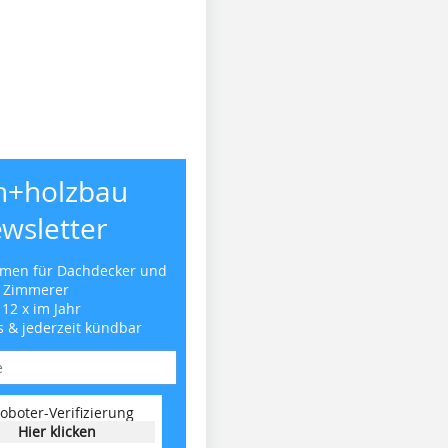
h+holzbau
wsletter
emen für Dachdecker und
Zimmerer
 12 x im Jahr
s & jederzeit kündbar
oboter-Verifizierung
Hier klicken